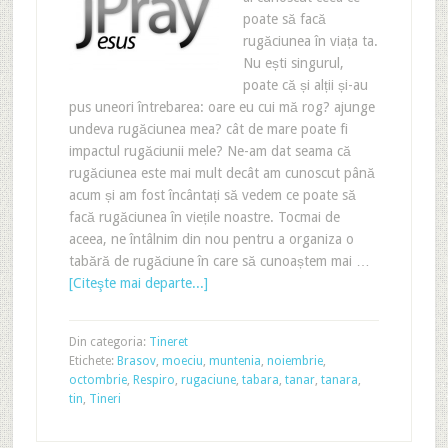
poate să facă
rugăciunea în viața ta.
Nu ești singurul,
poate că și alții și-au
pus uneori întrebarea: oare eu cui mă rog? ajunge
undeva rugăciunea mea? cât de mare poate fi
impactul rugăciunii mele? Ne-am dat seama că
rugăciunea este mai mult decât am cunoscut până
acum și am fost încântați să vedem ce poate să
facă rugăciunea în viețile noastre. Tocmai de
aceea, ne întâlnim din nou pentru a organiza o
tabără de rugăciune în care să cunoaștem mai …
[Citeşte mai departe...]
Din categoria:
Tineret
Etichete:
Brasov
,
moeciu
,
muntenia
,
noiembrie
,
octombrie
,
Respiro
,
rugaciune
,
tabara
,
tanar
,
tanara
,
tin
,
Tineri