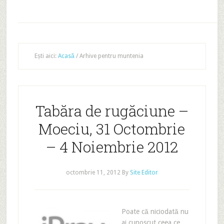
Ești aici:
Acasă
/
Arhive pentru muntenia
Tabăra de rugăciune –
Moeciu, 31 Octombrie
– 4 Noiembrie 2012
octombrie 11, 2012
By
Site Editor
Poate că niciodată nu
ai cunoscut ceea ce