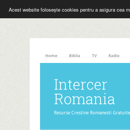
Folosesti Inter
Acest website folosește cookies pentru a asigura cea m
The
HelloBar
- a
little
bar
that
Home
Biblia
TV
Radio
gets
noticed!
Intercer
Romania
Resurse Crestine Romanesti Gratuit