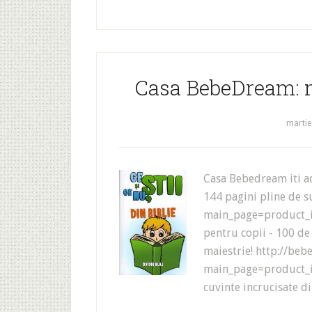
Casa BebeDream: m
martie
Casa Bebedream iti adu
144 pagini pline de s
main_page=product_i
pentru copii - 100 de
maiestrie! http://be
main_page=product_i
cuvinte incrucisate d