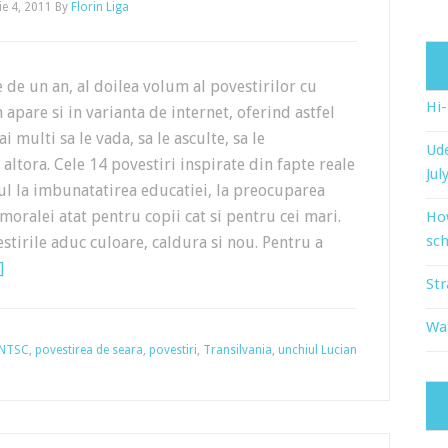
e 4, 2011
By
Florin Liga
de un an, al doilea volum al povestirilor cu
Hi
 apare si in varianta de internet, oferind astfel
i multi sa le vada, sa le asculte, sa le
Ude
altora. Cele 14 povestiri inspirate din fapte reale
Jul
ul la imbunatatirea educatiei, la preocuparea
moralei atat pentru copii cat si pentru cei mari.
Ho
sch
estirile aduc culoare, caldura si nou. Pentru a
]
Str
Wat
NTSC
,
povestirea de seara
,
povestiri
,
Transilvania
,
unchiul Lucian