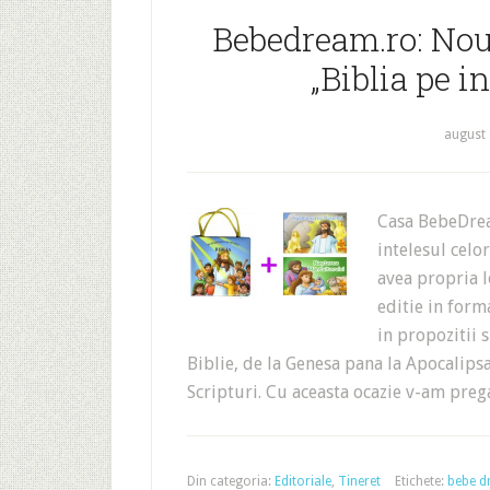
Bebedream.ro: Nou
„Biblia pe i
august 
Casa BebeDrea
intelesul celo
avea propria l
editie in form
in propozitii 
Biblie, de la Genesa pana la Apocalipsa
Scripturi. Cu aceasta ocazie v-am prega
Din categoria:
Editoriale
,
Tineret
Etichete:
bebe d