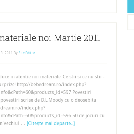
Arh
ateriale noi Martie 2011
 3, 2011
By
Site Editor
ce in atentie noi materiale: Ce stii si ce nu stii -
urprize! http://bebedream.ro/index.php?
nfo&cPath=60&products_id=597 Povestiri
 povestiri scrise de D.L.Moody cu o deosebita
bedream.ro/index.php?
nfo&cPath=60&products_id=596 50 de jocuri cu
in Vechiul …
[Citeşte mai departe...]