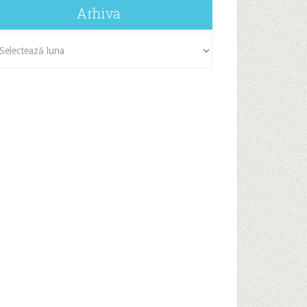
Arhiva
iva