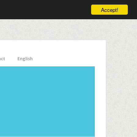
ele pe email aici!
Accept!
Close
act
English