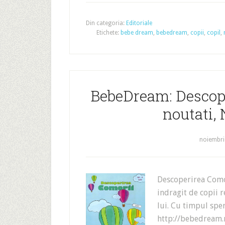
Din categoria:
Editoriale
Etichete:
bebe dream
,
bebedream
,
copii
,
copil
,
BebeDream: Descoper
noutati,
noiembri
Descoperirea Comor
indragit de copii 
lui. Cu timpul spe
http://bebedream.