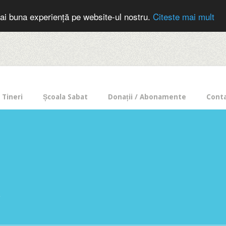
cer in mod frecvent?
Doneaza pentru Intercer aici!
Inscrie-te la buletin
ai buna experiență pe website-ul nostru.
Citeste mai mult
Tineri
Școala Sabat
Donații / Abonamente
Cont
e