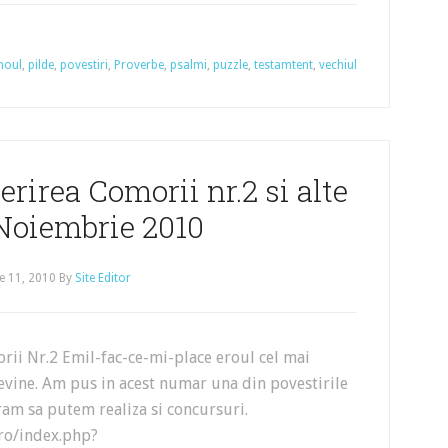
noul
,
pilde
,
povestiri
,
Proverbe
,
psalmi
,
puzzle
,
testamtent
,
vechiul
irea Comorii nr.2 si alte
 Noiembrie 2010
e 11, 2010
By
Site Editor
ii Nr.2 Emil-fac-ce-mi-place eroul cel mai
revine. Am pus in acest numar una din povestirile
ram sa putem realiza si concursuri.
ro/index.php?