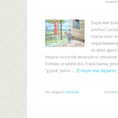
noiembri
Dupa mai bine 
unchiul Lucian
ocazia celor ma
impartaseasca 
isi aduc aport
despre lucrurile nevazute si insusirea 
Filmate in satele din Transilvania, pov
"gusta" putin …
[Citeşte mai departe...
Din categoria:
Generale
Etichete: