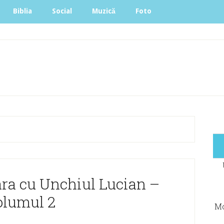
Biblia
Social
Muzică
Foto
ara cu Unchiul Lucian –
olumul 2
Mo