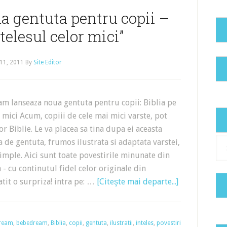
a gentuta pentru copii –
ntelesul celor mici”
11, 2011
By
Site Editor
m lanseaza noua gentuta pentru copii: Biblia pe
r mici Acum, copiii de cele mai mici varste, pot
or Biblie. Le va placea sa tina dupa ei aceasta
Cat
a de gentuta, frumos ilustrata si adaptata varstei,
simple. Aici sunt toate povestirile minunate din
 - cu continutul fidel celor originale din
tit o surpriza! intra pe: …
[Citeşte mai departe...]
ream
,
bebedream
,
Biblia
,
copii
,
gentuta
,
ilustratii
,
inteles
,
povestiri