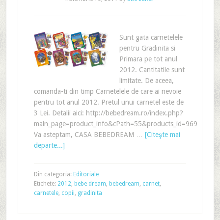
Sunt gata carnetelele
pentru Gradinita si
Primara pe tot anul
2012. Cantitatile sunt
limitate. De aceea,
comanda-ti din timp Carnetelele de care ai nevoie
pentru tot anul 2012. Pretul unui carnetel este de
3 Lei. Detalii aici: http://bebedream.ro/index.php?
main_page=product_info&cPath=55&products_id=969
Va asteptam, CASA BEBEDREAM …
[Citeşte mai
departe...]
Din categoria:
Editoriale
Etichete:
2012
,
bebe dream
,
bebedream
,
carnet
,
carnetele
,
copii
,
gradinita