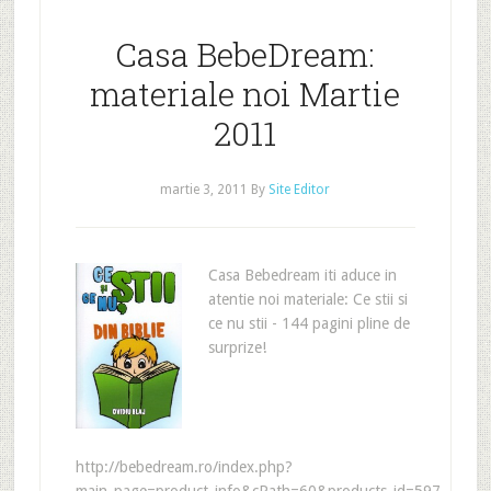
Casa BebeDream:
materiale noi Martie
2011
martie 3, 2011
By
Site Editor
Casa Bebedream iti aduce in
atentie noi materiale: Ce stii si
ce nu stii - 144 pagini pline de
surprize!
http://bebedream.ro/index.php?
main_page=product_info&cPath=60&products_id=597