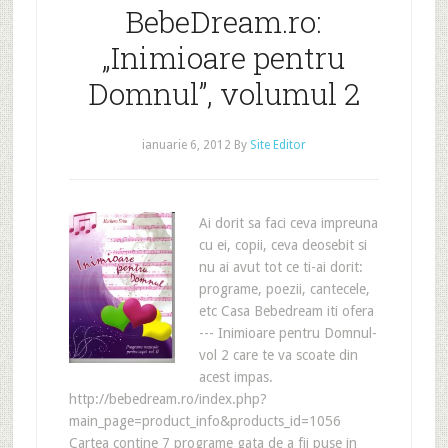
BebeDream.ro:
„Inimioare pentru
Domnul”, volumul 2
ianuarie 6, 2012
By
Site Editor
Ai dorit sa faci ceva impreuna
cu ei, copii, ceva deosebit si
nu ai avut tot ce ti-ai dorit:
programe, poezii, cantecele,
etc Casa Bebedream iti ofera
--- Inimioare pentru Domnul-
vol 2 care te va scoate din
acest impas.
http://bebedream.ro/index.php?
main_page=product_info&products_id=1056
Cartea contine 7 programe gata de a fii puse in