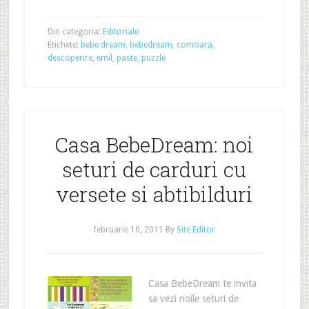
Din categoria:
Editoriale
Etichete:
bebe dream
,
bebedream
,
comoara
,
descoperire
,
emil
,
paste
,
puzzle
Casa BebeDream: noi
seturi de carduri cu
versete si abtibilduri
februarie 10, 2011
By
Site Editor
Casa BebeDream te invita
sa vezi noile seturi de