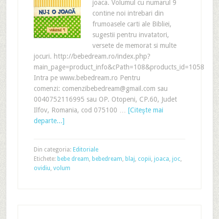
joaca. Volumul cu numarul 9
contine noi intrebari din
frumoasele carti ale Bibliei,
sugestii pentru invatatori,
versete de memorat si multe
jocuri. http://bebedream.ro/index.php?
main_page=product_info&cPath=108&products_id=1058
Intra pe www.bebedream.ro Pentru
comenzi: comenzibebedream@gmail.com sau
0040752116995 sau OP. Otopeni, CP.60, Judet
Ilfov, Romania, cod 075100 …
[Citeşte mai
departe...]
Din categoria:
Editoriale
Etichete:
bebe dream
,
bebedream
,
blaj
,
copii
,
joaca
,
joc
,
ovidiu
,
volum