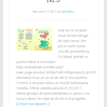
februarie 17, 2011
By
Site Editor
Emil-fac-ce-mi-place
eroul cel mai indragit
de copii revine. Am
pus in acest numar
una din povestirile lui.
Cu timpul speram sa
putem realiza si concursuri.
http://bebedream.ro/index.php?
main_page=product_info&cPath=60&products_id=595
Aboneaza-te pe un un an de zile la Descoperirea
Comorii si vei primi cadou un Puzzle Sarbatoarea
Pastelui. Oferta valabila pana pe 01.03.2011.
Ramai aproape de www.bebedream.ro pentru a te
bucura alaturi de copiii tai de tot ce iti pregatim. …
[Citeşte mai departe...]