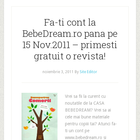
Fa-ti cont la
BebeDream.ro pana pe
15 Nov.2011 – primesti
gratuit o revista!
noiembrie 3, 2011
By
Site Editor
Vrei sa fii la curent cu
noutatile de la CASA
BEBEDREAM? Vrei sa ai
cele mai bune materiale
pentru copiii tai? Atunci fa-
ti un cont pe
www.bebedream.ro si