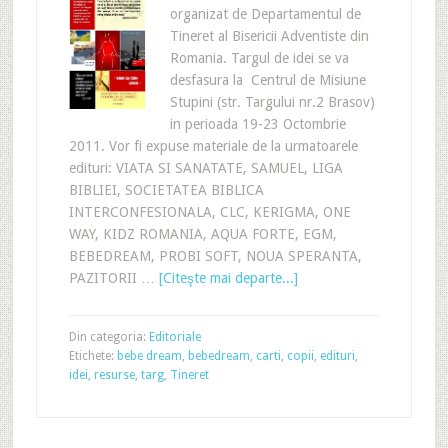
organizat de Departamentul de
Tineret al Bisericii Adventiste din
Romania. Targul de idei se va
desfasura la Centrul de Misiune
Stupini (str. Targului nr.2 Brasov)
in perioada 19-23 Octombrie
2011. Vor fi expuse materiale de la urmatoarele
edituri: VIATA SI SANATATE, SAMUEL, LIGA
BIBLIEI, SOCIETATEA BIBLICA
INTERCONFESIONALA, CLC, KERIGMA, ONE
WAY, KIDZ ROMANIA, AQUA FORTE, EGM,
BEBEDREAM, PROBI SOFT, NOUA SPERANTA,
PAZITORII …
[Citeşte mai departe...]
Din categoria:
Editoriale
Etichete:
bebe dream
,
bebedream
,
carti
,
copii
,
edituri
,
idei
,
resurse
,
targ
,
Tineret