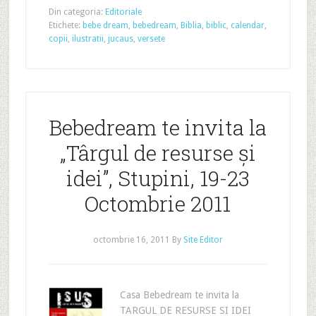
Din categoria:
Editoriale
Etichete:
bebe dream
,
bebedream
,
Biblia
,
biblic
,
calendar
,
copii
,
ilustratii
,
jucaus
,
versete
Bebedream te invita la
„Târgul de resurse și
idei”, Stupini, 19-23
Octombrie 2011
octombrie 16, 2011
By
Site Editor
Casa Bebedream te invita la
TARGUL DE RESURSE SI IDEI