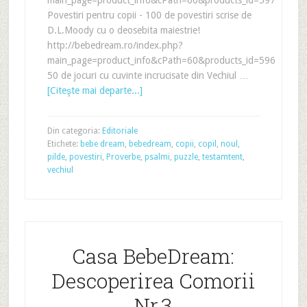
Povestiri pentru copii - 100 de povestiri scrise de
D.L.Moody cu o deosebita maiestrie!
http://bebedream.ro/index.php?
main_page=product_info&cPath=60&products_id=596
50 de jocuri cu cuvinte incrucisate din Vechiul …
[Citeşte mai departe...]
Din categoria:
Editoriale
Etichete:
bebe dream
,
bebedream
,
copii
,
copil
,
noul
,
pilde
,
povestiri
,
Proverbe
,
psalmi
,
puzzle
,
testamtent
,
vechiul
Casa BebeDream:
Descoperirea Comorii
Nr.3