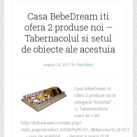
Casa BebeDream iti
ofera 2 produse noi –
Tabernacolul si setul
de obiecte ale acestuia
august 24, 2011
By
Site Editor
Casa BebeDream iti
ofera 2 produse noi la
categoria "Activitati" :
1) Tabernacolul la
scara de 1:90
http://bebedream.ro/index.php?
main_page=product_info&cPath=67_48&products_id=917
- usor de asamblat - detaliat si precis (328