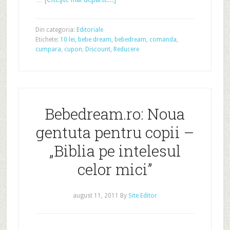
Din categoria:
Editoriale
Etichete:
10 lei
,
bebe dream
,
bebedream
,
comanda
,
cumpara
,
cupon
,
Discount
,
Reducere
Bebedream.ro: Noua
gentuta pentru copii –
„Biblia pe intelesul
celor mici”
august 11, 2011
By
Site Editor