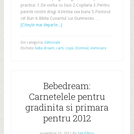
practica: 1.De vorba cu Isus 2.Copilaria 3.Pentru
parintii nostrii dragi 4.Vestea cea buna 5.Pastorul
cel Bun 6.Biblia Cuvantul Lui Dumnezeu …
[Citeşte mai departe...]
Din categoria:
Editoriale
Etichete:
bebe dream
,
carti
,
copii
,
Domnul
,
inimioare
Bebedream:
Carnetelele pentru
gradinita si primara
pentru 2012
noiembrie 10, 2011
By
Site Editor