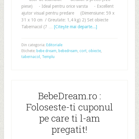
piese) - Ideal pentru orice varsta - Excellent
ajutor visual pentru predare (Dimensiune: 59 x
31 x 10 cm / Greutate: 1,4 kg) 2) Set obiecte
Tabernacol (7 …
[Citeşte mai departe...]
Din categoria:
Editoriale
Etichete:
bebe dream
,
bebedream
,
cort
,
obiecte
,
tabernacol
,
Templu
BebeDream.ro :
Foloseste-ti cuponul
pe care ti l-am
pregatit!