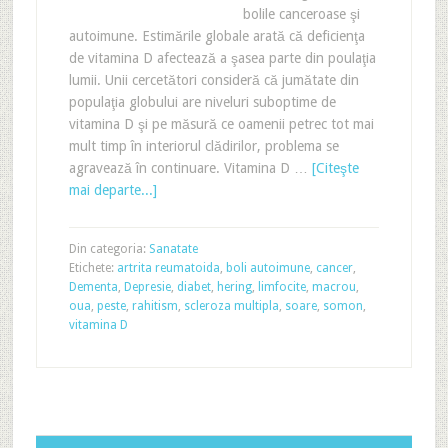
bolile canceroase şi
autoimune. Estimările globale arată că deficienţa
de vitamina D afectează a şasea parte din poulaţia
lumii. Unii cercetători consideră că jumătate din
populaţia globului are niveluri suboptime de
vitamina D şi pe măsură ce oamenii petrec tot mai
mult timp în interiorul clădirilor, problema se
agravează în continuare. Vitamina D …
[Citeşte
mai departe...]
Din categoria:
Sanatate
Etichete:
artrita reumatoida
,
boli autoimune
,
cancer
,
Dementa
,
Depresie
,
diabet
,
hering
,
limfocite
,
macrou
,
oua
,
peste
,
rahitism
,
scleroza multipla
,
soare
,
somon
,
vitamina D