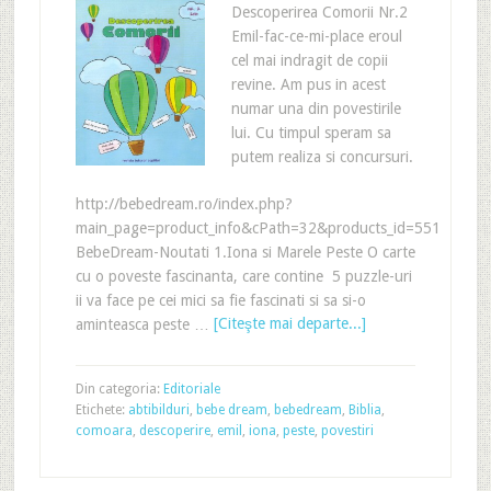
Descoperirea Comorii Nr.2
Emil-fac-ce-mi-place eroul
cel mai indragit de copii
revine. Am pus in acest
numar una din povestirile
lui. Cu timpul speram sa
putem realiza si concursuri.
http://bebedream.ro/index.php?
main_page=product_info&cPath=32&products_id=551
BebeDream-Noutati 1.Iona si Marele Peste O carte
cu o poveste fascinanta, care contine 5 puzzle-uri
ii va face pe cei mici sa fie fascinati si sa si-o
aminteasca peste …
[Citeşte mai departe...]
Din categoria:
Editoriale
Etichete:
abtibilduri
,
bebe dream
,
bebedream
,
Biblia
,
comoara
,
descoperire
,
emil
,
iona
,
peste
,
povestiri