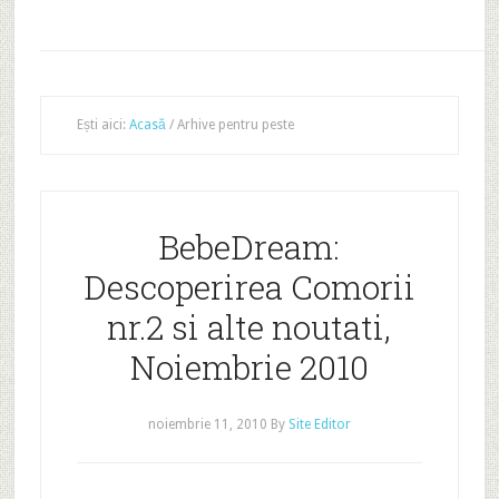
Ești aici:
Acasă
/
Arhive pentru peste
BebeDream:
Descoperirea Comorii
nr.2 si alte noutati,
Noiembrie 2010
noiembrie 11, 2010
By
Site Editor