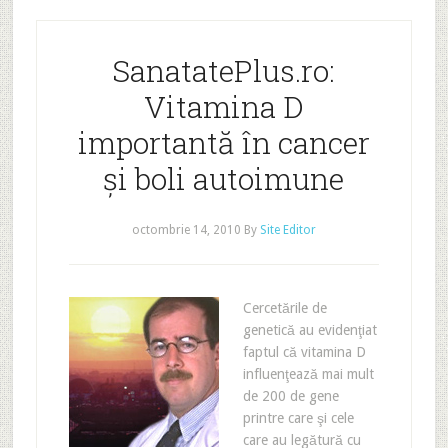
SanatatePlus.ro:
Vitamina D
importantă în cancer
şi boli autoimune
octombrie 14, 2010
By
Site Editor
Cercetările de
genetică au evidenţiat
faptul că vitamina D
influenţează mai mult
de 200 de gene
printre care şi cele
care au legătură cu