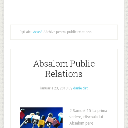
Ești aici:
Acasă
/
Arhive pentru public relations
Absalom Public
Relations
ianuarie 23, 2013
By
danielcirt
2 Samuel 15 La prima
vedere, răscoala lui
Absalom pare