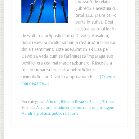
motivată de relația
șubredă a acestuia cu
tatăl său, și ura ce i-o
purta în suflet. Deși
acestea au rolul lor în
dezvoltarea prăpastiei întrei David și Absalom,
fiului rebel i-a încolțit sămânța răsturnării tronului
din alt sentiment. Este adevărat că a-l lăsa pe
David să vadă cum se fărâmițează împărăția sub
ochii lui era cea mai mare răzbunare. Răscoala a
fost și urmarea firească a nehotărârii și
neimplicării lui David în a opri anumite …
[Citeşte
mai departe...]
Din categoria:
Articole
,
Biblia si Resurse Biblice
,
Seriale
Etichete:
Absalom
,
conducere
,
dizident
,
erezie
,
imagine
,
Mandrie
,
politică
,
public relations