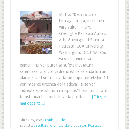
Motto: “Decat o viata
intreaga cioara, mai bine o
vara vultur” – arh.
Gheorghe Petrescu Autori:
Arh. Gheorghe si Stanuta
Petrescu, CUA University,
Washington, DC, USA “Caci
va veni vremea cand
oamenii nu vor putea sa sufere invatatura
sanatoasa; ci ai vor gadila urechile sa auda lucruri
placute, si isi vor da invatatori dupa poftele lor. Isi
vor intoarce urechea de la adevar, si se vor
indrepta spre istorisiri inchipuite.”Traim un timp al
transformarilor totale in viata politica, …
[Citeşte
mai departe...]
Din categoria:
Cronica Ideilor
Etichete:
ascultare
,
cronica
,
ideilor
,
pastor
,
Petrescu
,