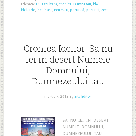
Etichete:
10
,
ascultare
,
cronica
,
Dumnezeu
,
idei
,
idolatrie
,
inchinare
,
Petrescu
,
poruncă
,
porunci
,
zece
Cronica Ideilor: Sa nu
iei in desert Numele
Domnului,
Dumnezeului tau
martie 7, 2013
By
Site Editor
SA NU IEI IN DESERT
NUMELE DOMNULUI,
DUMNEZEULUI TAU