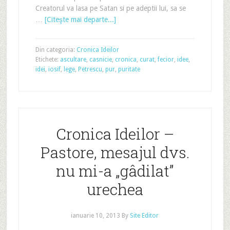
Creatorul va lasa pe Satan si pe adeptii lui, sa se
…
[Citeşte mai departe...]
Din categoria:
Cronica Ideilor
Etichete:
ascultare
,
casnicie
,
cronica
,
curat
,
fecior
,
idee
,
idei
,
iosif
,
lege
,
Petrescu
,
pur
,
puritate
Cronica Ideilor –
Pastore, mesajul dvs.
nu mi-a „gâdilat”
urechea
ianuarie 10, 2013
By
Site Editor