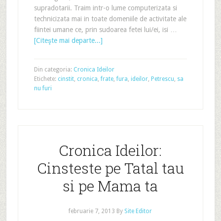
supradotarii. Traim intr-o lume computerizata si
technicizata mai in toate domeniile de activitate ale
fiintei umane ce, prin sudoarea fetei lui/ei, isi …
[Citeşte mai departe...]
Din categoria:
Cronica Ideilor
Etichete:
cinstit
,
cronica
,
frate
,
fura
,
ideilor
,
Petrescu
,
sa
nu furi
Cronica Ideilor:
Cinsteste pe Tatal tau
si pe Mama ta
februarie 7, 2013
By
Site Editor