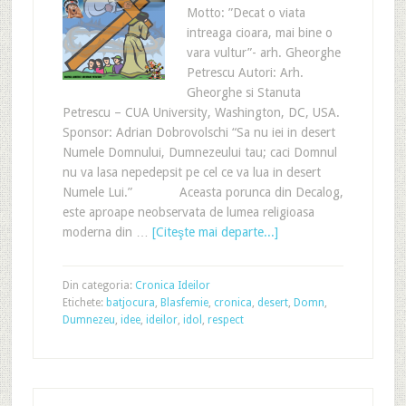
Motto: ”Decat o viata
intreaga cioara, mai bine o
vara vultur”- arh. Gheorghe
Petrescu Autori: Arh.
Gheorghe si Stanuta
Petrescu – CUA University, Washington, DC, USA.
Sponsor: Adrian Dobrovolschi “Sa nu iei in desert
Numele Domnului, Dumnezeului tau; caci Domnul
nu va lasa nepedepsit pe cel ce va lua in desert
Numele Lui.” Aceasta porunca din Decalog,
este aproape neobservata de lumea religioasa
moderna din …
[Citeşte mai departe...]
Din categoria:
Cronica Ideilor
Etichete:
batjocura
,
Blasfemie
,
cronica
,
desert
,
Domn
,
Dumnezeu
,
idee
,
ideilor
,
idol
,
respect