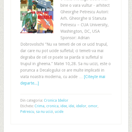
bine o vara vultur - arhitect
Gheorghe Petrescu Autori:
Arh. Gheorghe si Stanuta
Petrescu – CUA University,
Washington, DC, USA
Sponsor: Adrian
Dobrovolschi “Nu va temeti de cei ce ucid trupul,
dar care nu pot ucide sufletul; ci temeti-va mai
degraba de cel ce poate sa piarda si sufletul si
trupul in gheena.” Matei 10,28. Sa nu ucizi, este o
porunca a Decalogului ce are multe implicatii in
viata noastra moderna, cu acide …
[Citeşte mai
departe...]
Din categoria:
Cronica Ideilor
Etichete:
Crima
,
cronica
,
idee
,
idei
,
ideilor
,
omor
,
Petrescu
,
sa nu ucizi
,
ucide