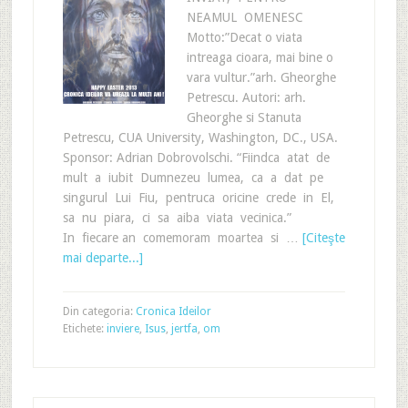
NEAMUL OMENESC
Motto:”Decat o viata
intreaga cioara, mai bine o
vara vultur.”arh. Gheorghe
Petrescu. Autori: arh.
Gheorghe si Stanuta
Petrescu, CUA University, Washington, DC., USA.
Sponsor: Adrian Dobrovolschi. “Fiindca atat de
mult a iubit Dumnezeu lumea, ca a dat pe
singurul Lui Fiu, pentruca oricine crede in El,
sa nu piara, ci sa aiba viata vecinica.”
In fiecare an comemoram moartea si …
[Citeşte
mai departe...]
Din categoria:
Cronica Ideilor
Etichete:
inviere
,
Isus
,
jertfa
,
om