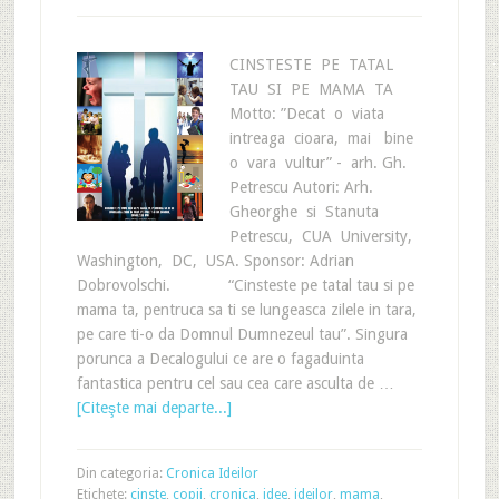
CINSTESTE PE TATAL
TAU SI PE MAMA TA
Motto: ”Decat o viata
intreaga cioara, mai bine
o vara vultur” - arh. Gh.
Petrescu Autori: Arh.
Gheorghe si Stanuta
Petrescu, CUA University,
Washington, DC, USA. Sponsor: Adrian
Dobrovolschi. “Cinsteste pe tatal tau si pe
mama ta, pentruca sa ti se lungeasca zilele in tara,
pe care ti-o da Domnul Dumnezeul tau”. Singura
porunca a Decalogului ce are o fagaduinta
fantastica pentru cel sau cea care asculta de …
[Citeşte mai departe...]
Din categoria:
Cronica Ideilor
Etichete:
cinste
,
copii
,
cronica
,
idee
,
ideilor
,
mama
,