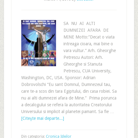
SA NU AI ALTI
DUMNEZEI AFARA DE
MINE Motto:”Decat o viata
intreaga cioara, mai bine o
vara vultur.” Arh. Gheorghe
Petrescu Autori: Arh.
Gheorghe si Stanuta
Petrescu, CUA University,
Washington, DC, USA. Sponsor: Adrian
Dobrovolschi “Eu sant Domnul, Dumnezeul tau,
care te-a scos din tara Egiptului, din casa robiei. Sa
nu ai alti dumnezei afara de Mine.” Prima porunca
a decalogului se refera la autoritatea Creatorului
Universului si implicit al planetei pamant. Sa fie …
[Citeşte mai departe...]
Din categoria:
Cronica Ideilor