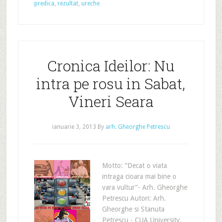
predica
,
rezultat
,
ureche
Cronica Ideilor: Nu
intra pe rosu in Sabat,
Vineri Seara
ianuarie 3, 2013
By
arh. Gheorghe Petrescu
Motto: “Decat o viata
intraga cioara mai bine o
vara vultur”- Arh. Gheorghe
Petrescu Autori: Arh.
Gheorghe si Stanuta
Petrescu - CUA University,