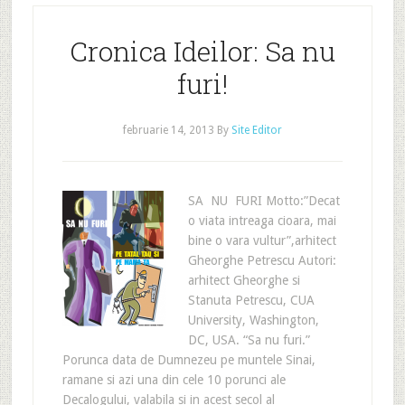
Cronica Ideilor: Sa nu
furi!
februarie 14, 2013
By
Site Editor
SA NU FURI Motto:”Decat
o viata intreaga cioara, mai
bine o vara vultur”,arhitect
Gheorghe Petrescu Autori:
arhitect Gheorghe si
Stanuta Petrescu, CUA
University, Washington,
DC, USA. “Sa nu furi.”
Porunca data de Dumnezeu pe muntele Sinai,
ramane si azi una din cele 10 porunci ale
Decalogului, valabila si in acest secol al