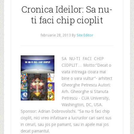
Cronica Ideilor: Sa nu-
ti faci chip cioplit
februarie 28, 2013
By
Site Editor
SA NU-TI FACI CHIP
CIOPLIT… Motto:“Decat o
viata intreaga cioara mai
bine o vara vultur”- arhitect
Gheorghe Petrescu Autori:
Arh. Gheorghe si Stanuta
Petrescu - CUA University,
Washington, DC, USA.
Sponsor: Adrian Dobrovolschi. “Sa nu-ti faci chip
cioplit, nici vreo infatisare a lucrurilor cari sant sus
in ceruri, sau jos pe pamant, sau in apele mai jos
decat pamantul.