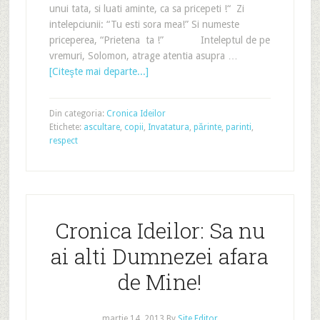
unui tata, si luati aminte, ca sa pricepeti !“ Zi
intelepciunii: “Tu esti sora mea!” Si numeste
priceperea, “Prietena ta !” Inteleptul de pe
vremuri, Solomon, atrage atentia asupra …
[Citeşte mai departe...]
Din categoria:
Cronica Ideilor
Etichete:
ascultare
,
copii
,
Invatatura
,
părinte
,
parinti
,
respect
Cronica Ideilor: Sa nu
ai alti Dumnezei afara
de Mine!
martie 14, 2013
By
Site Editor