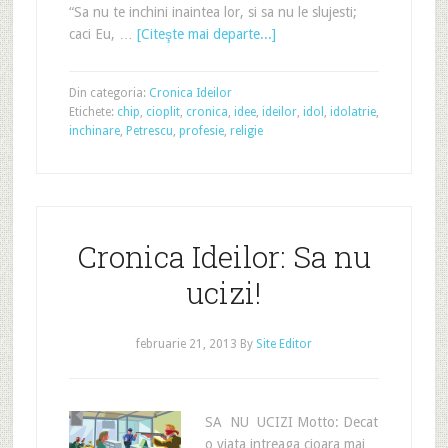
“Sa nu te inchini inaintea lor, si sa nu le slujesti;
caci Eu, …
[Citeşte mai departe...]
Din categoria:
Cronica Ideilor
Etichete:
chip
,
cioplit
,
cronica
,
idee
,
ideilor
,
idol
,
idolatrie
,
inchinare
,
Petrescu
,
profesie
,
religie
Cronica Ideilor: Sa nu
ucizi!
februarie 21, 2013
By
Site Editor
SA NU UCIZI Motto: Decat
o viata intreaga cioara mai