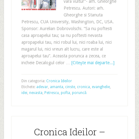
vara vultur”- arh. Gheorghe
Petrescu. Autori: arh.
Gheorghe si Stanuta
Petrescu, CUA University, Washington, DC, USA.
Sponsor: Aurelian Dobrovolschi. “Sa nu poftesti
casa aproapelui tau; sa nu poftesti nevasta
apropapelui tau, nici robul lui, nici roaba lui, nici
magarul lui, nici vreun alt lucru, care este al
aproapelui tau”. Aceasta porunca a zecea, ce
incheie Decalogul celor …
[Citeşte mai departe...]
Din categoria:
Cronica Ideilor
Etichete:
adevar
,
amanta
,
cinste
,
cronica
,
evanghelie
,
idei
,
nevasta
,
Petrescu
,
pofta
,
poruncă
Cronica Ideilor –