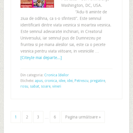
Washington, DC, USA.
“Adu-ti aminte de
ziua de odihna, ca s-o sfintesti”. Este semnul
identificarii dintre viata vesnica si moartea vesnica.
Este semnul adevaratei inchinari, in Creatorul
Universului, iar semnul pus de Dumnezeu pe
fruntea si pe mana alesilor sai, este ca o pecete
vesnica pentru viata viitoare, in vesniciile …
[Citeşte mai departe...]
Din categoria:
Cronica Ideilor
Etichete:
apus
,
cronica
,
idee
,
idei
,
Petrescu
,
pregatire
,
rosu
,
sabat
,
soare
,
vineri
1
2
3
…
6
Pagina următoare »