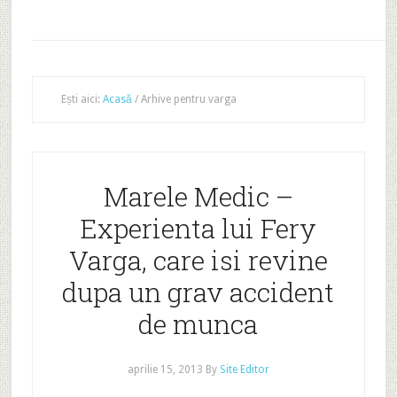
Ești aici:
Acasă
/
Arhive pentru varga
Marele Medic –
Experienta lui Fery
Varga, care isi revine
dupa un grav accident
de munca
aprilie 15, 2013
By
Site Editor