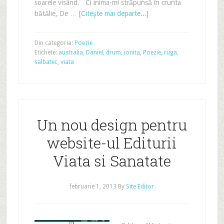
soarele visând. Ci inima-mi străpunsă în crunta
bătălie, De …
[Citeşte mai departe...]
Din categoria:
Poezie
Etichete:
australia
,
Daniel
,
drum
,
ionita
,
Poezie
,
ruga
,
salbatec
,
viata
Un nou design pentru
website-ul Editurii
Viata si Sanatate
februarie 1, 2013
By
Site Editor