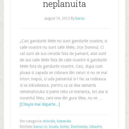
neplanuita
august 16, 2012
By
baruc
„Caci gandurile Mele nu sunt gandurile voastre, si
caile voastre nu sunt caile Mele, zice Domnul. Ci
cat sunt de sus cerurile fata de pamant, atat sunt
de sus caile Mele fata de caile voastre si gandurile
Mele fata de gandurile voastre. Caci, dupa cum
ploaia si zapada se coboara din ceruri si nu se mai
intorc inapoi, ci uda pamantul si-l fac sa rodeasca
si sa odrasleasca, pentru ca sa dea samanta
semanatorului si paine celui ce mananca, tot asa si
cuvantul Meu, care iese din gura Mea, nu se …
[Citeşte mai departe...]
Din categoria:
Articole
,
Generale
Etichete:
baruc.ro
,
boala
,
botez
,
Dumnezeu
,
izbavire
,