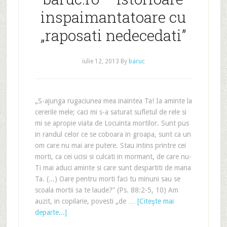
inspaimantatoare cu
„raposati nedecedati”
iulie 12, 2013
By
baruc
„S-ajunga rugaciunea mea inaintea Ta! Ia aminte la
cererile mele; caci mi s-a saturat sufletul de rele si
mi se apropie viata de Locuinta mortilor. Sunt pus
in randul celor ce se coboara in groapa, sunt ca un
om care nu mai are putere. Stau intins printre cei
morti, ca cei ucisi si culcati in mormant, de care nu-
Ti mai aduci aminte si care sunt despartiti de mana
Ta. (...) Oare pentru morti faci tu minuni sau se
scoala mortii sa te laude?” (Ps. 88:2-5, 10) Am
auzit, in copilarie, povesti „de …
[Citeşte mai
departe...]