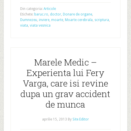
Din categoria:
Articole
Etichete:
baruc.ro
,
doctor
,
Donare de organe
,
Dumnezeu
,
inviere
,
moarte
,
Moarte cerebrala
,
scriptura
,
viata
,
viata vesnica
Marele Medic –
Experienta lui Fery
Varga, care isi revine
dupa un grav accident
de munca
aprilie 15, 2013
By
Site Editor