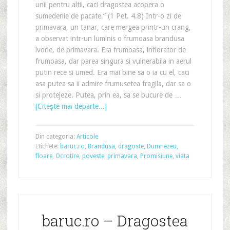
unii pentru altii, caci dragostea acopera o
sumedenie de pacate.” (1 Pet. 4.8) Intr-o zi de
primavara, un tanar, care mergea printr-un crang,
a observat intr-un luminis o frumoasa brandusa
ivorie, de primavara. Era frumoasa, infiorator de
frumoasa, dar parea singura si vulnerabila in aerul
putin rece si umed. Era mai bine sa o ia cu el, caci
asa putea sa ii admire frumusetea fragila, dar sa o
si protejeze. Putea, prin ea, sa se bucure de …
[Citeşte mai departe...]
Din categoria:
Articole
Etichete:
baruc.ro
,
Brandusa
,
dragoste
,
Dumnezeu
,
floare
,
Ocrotire
,
poveste
,
primavara
,
Promisiune
,
viata
baruc.ro – Dragostea