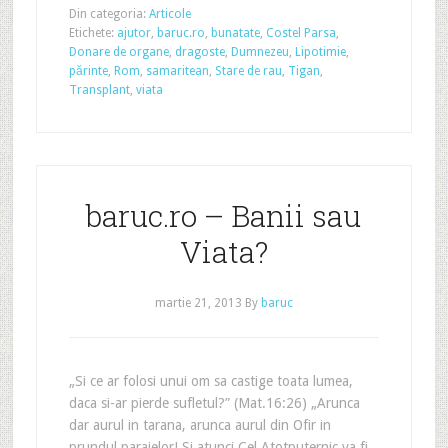
Din categoria:
Articole
Etichete:
ajutor
,
baruc.ro
,
bunatate
,
Costel Parsa
,
Donare de organe
,
dragoste
,
Dumnezeu
,
Lipotimie
,
părinte
,
Rom
,
samaritean
,
Stare de rau
,
Tigan
,
Transplant
,
viata
baruc.ro – Banii sau
Viata?
martie 21, 2013
By
baruc
„Si ce ar folosi unui om sa castige toata lumea,
daca si-ar pierde sufletul?” (Mat.16:26) „Arunca
dar aurul in tarana, arunca aurul din Ofir in
prundul paraielor! Si atunci Cel Atotputernic va fi