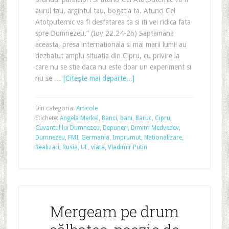
aurul tau, argintul tau, bogatia ta. Atunci Cel
Atotputernic va fi desfatarea ta si iti vei ridica fata
spre Dumnezeu.” (Iov 22.24-26) Saptamana
aceasta, presa internationala si mai marii lumii au
dezbatut amplu situatia din Cipru, cu privire la
care nu se stie daca nu este doar un experiment si
nu se …
[Citeşte mai departe...]
Din categoria:
Articole
Etichete:
Angela Merkel
,
Banci
,
bani
,
Baruc
,
Cipru
,
Cuvantul lui Dumnezeu
,
Depuneri
,
Dimitri Medvedev
,
Dumnezeu
,
FMI
,
Germania
,
Imprumut
,
Nationalizare
,
Realizari
,
Rusia
,
UE
,
viata
,
Vladimir Putin
Mergeam pe drum