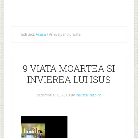
Ești aici:
Acasă
/
Arhive pentru viata
9 VIATA MOARTEA SI
INVIEREA LUI ISUS
octombrie 16, 2013
By
Revista Respiro