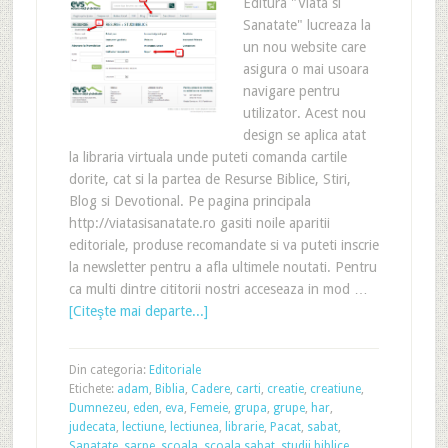
Editura "Viata si
Sanatate" lucreaza la
un nou website care
asigura o mai usoara
navigare pentru
utilizator. Acest nou
design se aplica atat
la libraria virtuala unde puteti comanda cartile
dorite, cat si la partea de Resurse Biblice, Stiri,
Blog si Devotional. Pe pagina principala
http://viatasisanatate.ro gasiti noile aparitii
editoriale, produse recomandate si va puteti inscrie
la newsletter pentru a afla ultimele noutati. Pentru
ca multi dintre cititorii nostri acceseaza in mod …
[Citeşte mai departe...]
Din categoria:
Editoriale
Etichete:
adam
,
Biblia
,
Cadere
,
carti
,
creatie
,
creatiune
,
Dumnezeu
,
eden
,
eva
,
Femeie
,
grupa
,
grupe
,
har
,
judecata
,
lectiune
,
lectiunea
,
librarie
,
Pacat
,
sabat
,
Sanatate
,
sarpe
,
scoala
,
scoala sabat
,
studii biblice
,