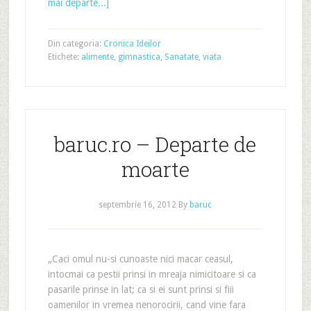
mai departe...]
Din categoria:
Cronica Ideilor
Etichete:
alimente
,
gimnastica
,
Sanatate
,
viata
baruc.ro – Departe de
moarte
septembrie 16, 2012
By
baruc
„Caci omul nu-si cunoaste nici macar ceasul,
intocmai ca pestii prinsi in mreaja nimicitoare si ca
pasarile prinse in lat; ca si ei sunt prinsi si fiii
oamenilor in vremea nenorocirii, cand vine fara