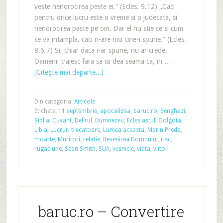
veste nenorocirea peste ei.” (Ecles. 9.12) „Caci
pentru orice lucru este o vreme si o judecata, si
nenorocirea paste pe om. Dar el nu stie ce si cum
se va intampla, caci n-are nici cine-i spune.” (Ecles.
8.6,7) Si, chiar daca i-ar spune, nu ar crede.
Oamenii traiesc fara sa isi dea seama ca, in …
[Citeşte mai departe...]
Din categoria:
Articole
Etichete:
11 septembrie
,
apocalipsa
,
baruc.ro
,
Benghazi
,
Biblia
,
Cuvant
,
Delirul
,
Dumnezeu
,
Eclesiastul
,
Golgota
,
Libia
,
Lucruri trecatoare
,
Lumea aceasta
,
Marin Preda
,
moarte
,
Muritori
,
relatie
,
Revenirea Domnului
,
risc
,
rugaciune
,
Sean Smith
,
SUA
,
vesnicie
,
viata
,
viitor
baruc.ro – Convertire