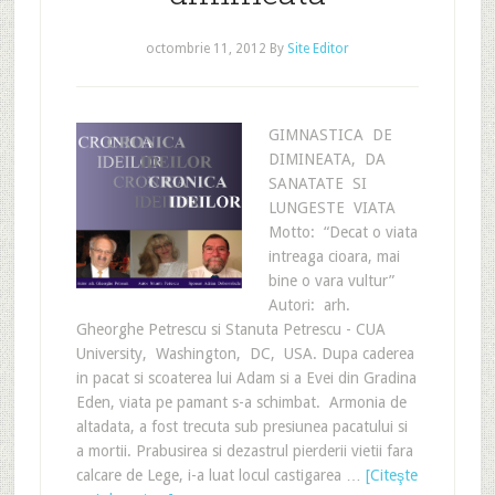
octombrie 11, 2012
By
Site Editor
GIMNASTICA DE
DIMINEATA, DA
SANATATE SI
LUNGESTE VIATA
Motto: “Decat o viata
intreaga cioara, mai
bine o vara vultur”
Autori: arh.
Gheorghe Petrescu si Stanuta Petrescu - CUA
University, Washington, DC, USA. Dupa caderea
in pacat si scoaterea lui Adam si a Evei din Gradina
Eden, viata pe pamant s-a schimbat. Armonia de
altadata, a fost trecuta sub presiunea pacatului si
a mortii. Prabusirea si dezastrul pierderii vietii fara
calcare de Lege, i-a luat locul castigarea …
[Citeşte