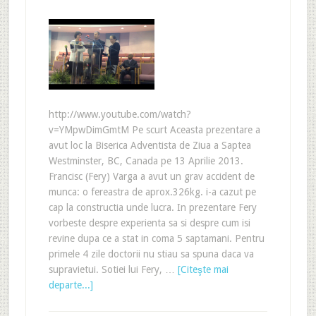
http://www.youtube.com/watch?
v=YMpwDimGmtM Pe scurt Aceasta prezentare a
avut loc la Biserica Adventista de Ziua a Saptea
Westminster, BC, Canada pe 13 Aprilie 2013.
Francisc (Fery) Varga a avut un grav accident de
munca: o fereastra de aprox.326kg. i-a cazut pe
cap la constructia unde lucra. In prezentare Fery
vorbeste despre experienta sa si despre cum isi
revine dupa ce a stat in coma 5 saptamani. Pentru
primele 4 zile doctorii nu stiau sa spuna daca va
supravietui. Sotiei lui Fery, …
[Citeşte mai
departe...]