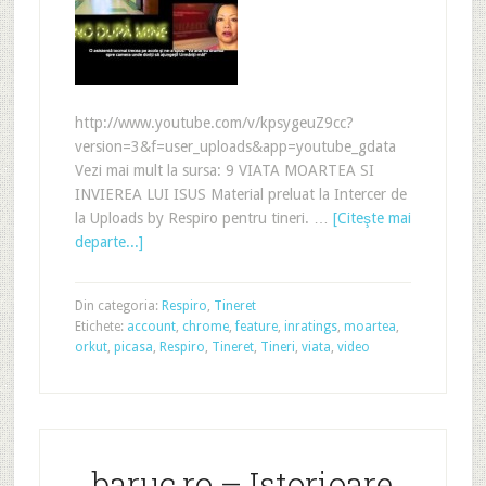
http://www.youtube.com/v/kpsygeuZ9cc?
version=3&f=user_uploads&app=youtube_gdata
Vezi mai mult la sursa: 9 VIATA MOARTEA SI
INVIEREA LUI ISUS Material preluat la Intercer de
la Uploads by Respiro pentru tineri. …
[Citeşte mai
departe...]
Din categoria:
Respiro
,
Tineret
Etichete:
account
,
chrome
,
feature
,
inratings
,
moartea
,
orkut
,
picasa
,
Respiro
,
Tineret
,
Tineri
,
viata
,
video
baruc.ro – Istorioare