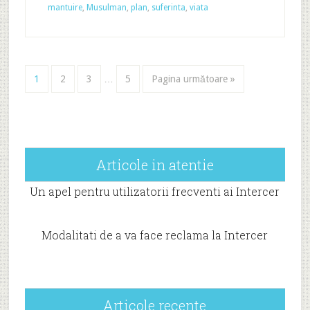
mantuire
,
Musulman
,
plan
,
suferinta
,
viata
1
2
3
…
5
Pagina următoare »
Articole in atentie
Un apel pentru utilizatorii frecventi ai Intercer
Modalitati de a va face reclama la Intercer
Articole recente