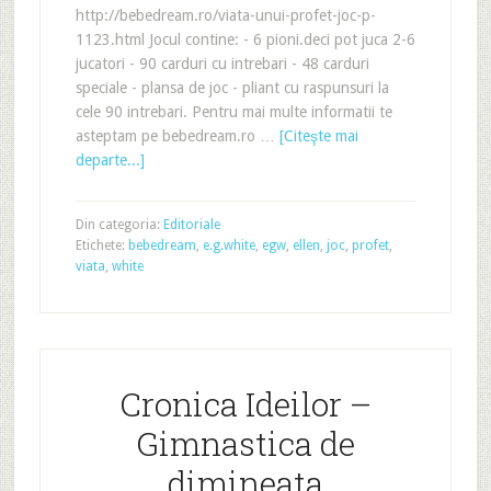
http://bebedream.ro/viata-unui-profet-joc-p-
1123.html Jocul contine: - 6 pioni.deci pot juca 2-6
jucatori - 90 carduri cu intrebari - 48 carduri
speciale - plansa de joc - pliant cu raspunsuri la
cele 90 intrebari. Pentru mai multe informatii te
asteptam pe bebedream.ro …
[Citeşte mai
departe...]
Din categoria:
Editoriale
Etichete:
bebedream
,
e.g.white
,
egw
,
ellen
,
joc
,
profet
,
viata
,
white
Cronica Ideilor –
Gimnastica de
dimineata