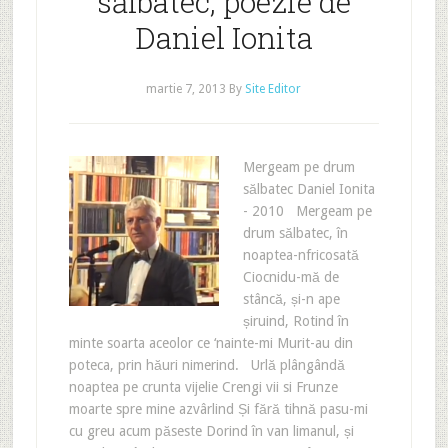
sălbatec, poezie de
Daniel Ionita
martie 7, 2013
By
Site Editor
Mergeam pe drum
sălbatec Daniel Ionita
- 2010 Mergeam pe
drum sălbatec, în
noaptea-nfricosată
Ciocnidu-mă de
stâncă, și-n ape
șiruind, Rotind în
minte soarta aceolor ce ‘nainte-mi Murit-au din
poteca, prin hăuri nimerind. Urlă plângândă
noaptea pe crunta vijelie Crengi vii si Frunze
moarte spre mine azvârlind Și fără tihnă pasu-mi
cu greu acum păseste Dorind în van limanul, și