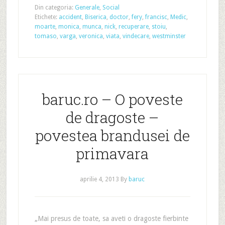
Din categoria:
Generale
,
Social
Etichete:
accident
,
Biserica
,
doctor
,
fery
,
francisc
,
Medic
,
moarte
,
monica
,
munca
,
nick
,
recuperare
,
stoiu
,
tomaso
,
varga
,
veronica
,
viata
,
vindecare
,
westminster
baruc.ro – O poveste
de dragoste –
povestea brandusei de
primavara
aprilie 4, 2013
By
baruc
„Mai presus de toate, sa aveti o dragoste fierbinte