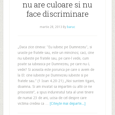
nu are culoare si nu
face discriminare
martie 28, 2013
By
baruc
„Daca zice cineva: "Eu iubesc pe Dumnezeu", si
uraste pe fratele sau, este un mincinos; caci, cine
nu iubeste pe fratele sau, pe care-l vede, cum
poate sa iubeasca pe Dumnezeu, pe care nu-L
vede? Si aceasta este porunca pe care o avem de
la El: cine iubeste pe Dumnezeu iubeste si pe
fratele sau.” (1 Ioan 4.20-21) „Noi suntem tigani,
doamna. Si am invatat sa impartim cu altii ce ne
prisoseste”, a spus indureratul tata al unei tinere
de numai 23 de ani, ucisa de cel despre care
victima credea ca …
[Citeşte mai departe...]