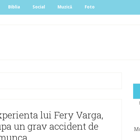
Biblia
Social
Muzică
Foto
perienta lui Fery Varga,
upa un grav accident de
Mo
munca