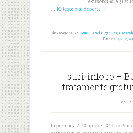
extraordinară și stu
…
[Citeşte mai departe...]
Din categoria:
Anunturi
,
Cereri rugaciune
,
General
Etichete:
ajutor
,
aj
stiri-info.ro – B
tratamente gratui
aprilie
In perioada 7-10 aprilie 2011, in Piata 