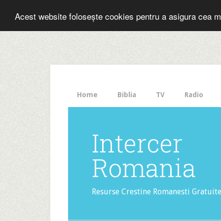
Folosesti Inter
Acest website folosește cookies pentru a asigura cea m
The
HelloBar
- a
little
bar
that
Home
Biblia
TV
Radio
gets
noticed!
Intercer
Romania
Resurse Crestine Romanesti Gratuit