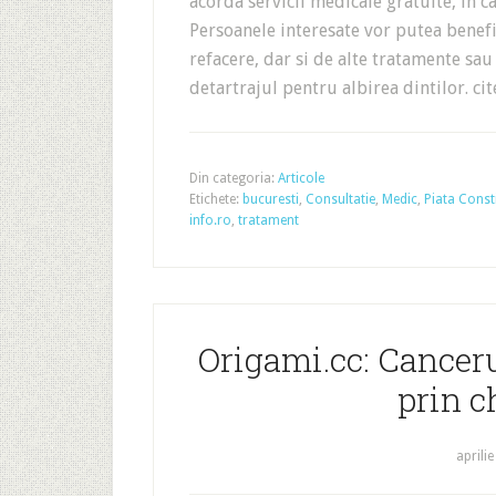
acorda servicii medicale gratuite, in
Persoanele interesate vor putea benefi
refacere, dar si de alte tratamente sau
detartrajul pentru albirea dintilor. c
Din categoria:
Articole
Etichete:
bucuresti
,
Consultatie
,
Medic
,
Piata Consti
info.ro
,
tratament
Origami.cc: Canceru
prin c
aprilie