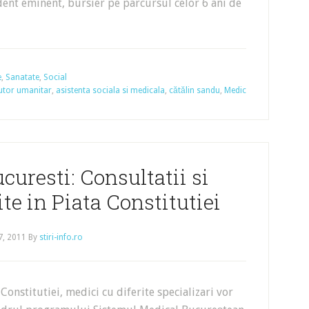
dent eminent, bursier pe parcursul celor 6 ani de
e
,
Sanatate
,
Social
utor umanitar
,
asistenta sociala si medicala
,
cătălin sandu
,
Medic
ucuresti: Consultatii si
te in Piata Constitutiei
 7, 2011
By
stiri-info.ro
Constitutiei, medici cu diferite specializari vor