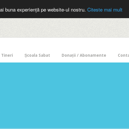
cer in mod frecvent?
Doneaza pentru Intercer aici!
Inscrie-te la buletin
ai buna experiență pe website-ul nostru.
Citeste mai mult
Tineri
Școala Sabat
Donații / Abonamente
Cont
e