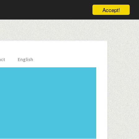
ele pe email aici!
Accept!
Close
act
English