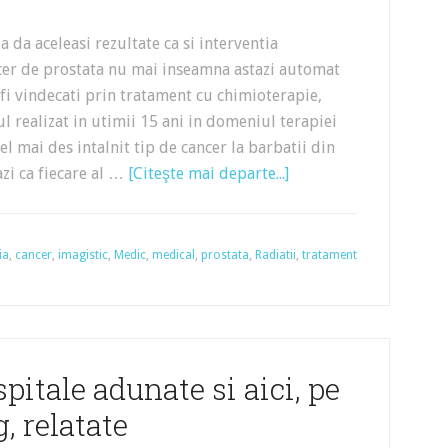
 da aceleasi rezultate ca si interventia
ncer de prostata nu mai inseamna astazi automat
 fi vindecati prin tratament cu chimioterapie,
l realizat in utimii 15 ani in domeniul terapiei
el mai des intalnit tip de cancer la barbatii din
azi ca fiecare al …
[Citeşte mai departe...]
ia
,
cancer
,
imagistic
,
Medic
,
medical
,
prostata
,
Radiatii
,
tratament
spitale adunate si aici, pe
g, relatate