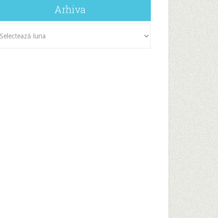
Arhiva
iva