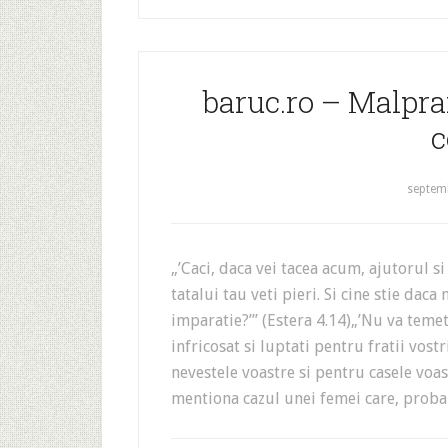
baruc.ro – Malprax
c
septemb
„’Caci, daca vei tacea acum, ajutorul si i
tatalui tau veti pieri. Si cine stie dac
imparatie?’” (Estera 4.14)„’Nu va teme
infricosat si luptati pentru fratii vostr
nevestele voastre si pentru casele voas
mentiona cazul unei femei care, proba