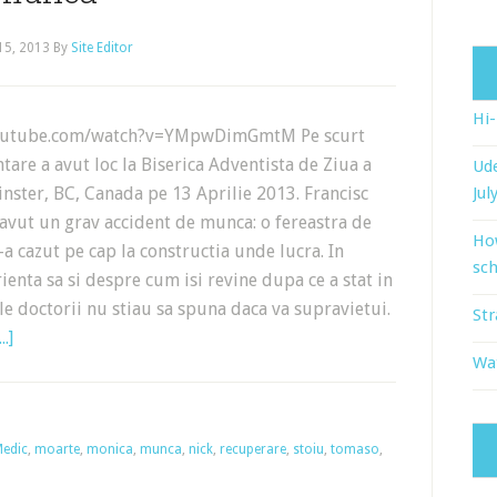
 15, 2013
By
Site Editor
Hi
outube.com/watch?v=YMpwDimGmtM Pe scurt
tare a avut loc la Biserica Adventista de Ziua a
Ude
nster, BC, Canada pe 13 Aprilie 2013. Francisc
Jul
 avut un grav accident de munca: o fereastra de
Ho
-a cazut pe cap la constructia unde lucra. In
sch
enta sa si despre cum isi revine dupa ce a stat in
e doctorii nu stiau sa spuna daca va supravietui.
Str
.]
Wat
edic
,
moarte
,
monica
,
munca
,
nick
,
recuperare
,
stoiu
,
tomaso
,