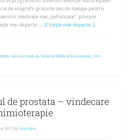
 cadrul programului Sistemul Medical Bucureştean.
cia de ecografii gratuite sau de masaje pentru
 servicii medicale mai „sofisticate”, precum
iteste mai departe …
[Citeşte mai departe...]
tutiei
,
Serviciu medical
,
Sistemul Medical Bucureştean
,
Stiri-
l de prostata – vindecare
himioterapie
 4, 2011
By
Site Editor