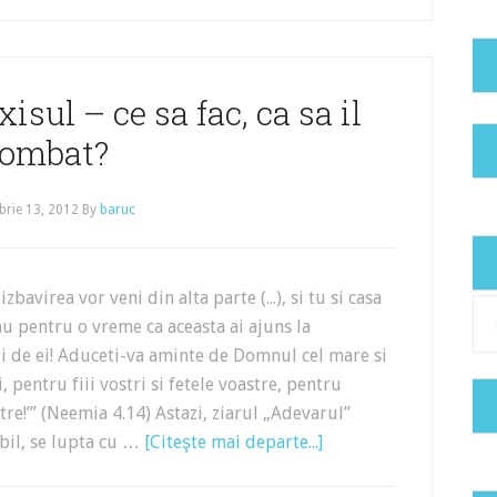
isul – ce sa fac, ca sa il
ombat?
rie 13, 2012
By
baruc
zbavirea vor veni din alta parte (...), si tu si casa
Cat
a nu pentru o vreme ca aceasta ai ajuns la
ti de ei! Aduceti-va aminte de Domnul cel mare si
i, pentru fiii vostri si fetele voastre, pentru
tre!’” (Neemia 4.14) Astazi, ziarul „Adevarul”
bil, se lupta cu …
[Citeşte mai departe...]