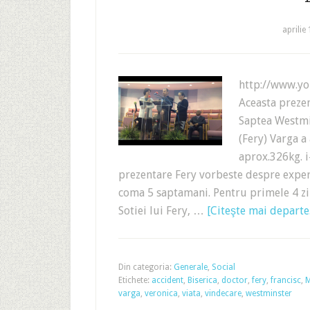
aprilie
http://www.y
Aceasta prezen
Saptea Westmi
(Fery) Varga a
aprox.326kg. i
prezentare Fery vorbeste despre experi
coma 5 saptamani. Pentru primele 4 zil
Sotiei lui Fery, …
[Citeşte mai departe..
Din categoria:
Generale
,
Social
Etichete:
accident
,
Biserica
,
doctor
,
fery
,
francisc
,
M
varga
,
veronica
,
viata
,
vindecare
,
westminster