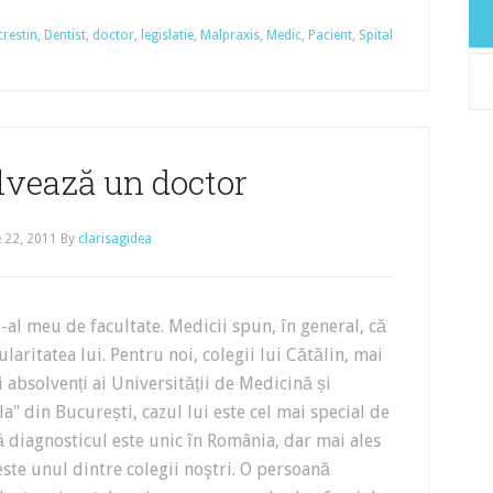
crestin
,
Dentist
,
doctor
,
legislatie
,
Malpraxis
,
Medic
,
Pacient
,
Spital
Arh
lvează un doctor
 22, 2011
By
clarisagidea
-al meu de facultate. Medicii spun, în general, că
ularitatea lui. Pentru noi, colegii lui Cătălin, mai
 absolvenți ai Universității de Medicină și
a" din București, cazul lui este cel mai special de
 diagnosticul este unic în România, dar mai ales
ste unul dintre colegii noştri. O persoană