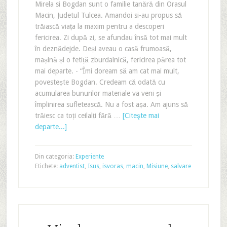
Mirela si Bogdan sunt o familie tanără din Orasul
Macin, Judetul Tulcea. Amandoi si-au propus să
trăiască viața la maxim pentru a descoperi
fericirea. Zi după zi, se afundau însă tot mai mult
în deznădejde. Deși aveau o casă frumoasă,
mașină și o fetiță zburdalnică, fericirea părea tot
mai departe. - “Îmi doream să am cat mai mult,
povestește Bogdan. Credeam că odată cu
acumularea bunurilor materiale va veni și
împlinirea sufletească. Nu a fost așa. Am ajuns să
trăiesc ca toți ceilalți fără …
[Citeşte mai
departe...]
Din categoria:
Experiente
Etichete:
adventist
,
Isus
,
isvoras
,
macin
,
Misiune
,
salvare