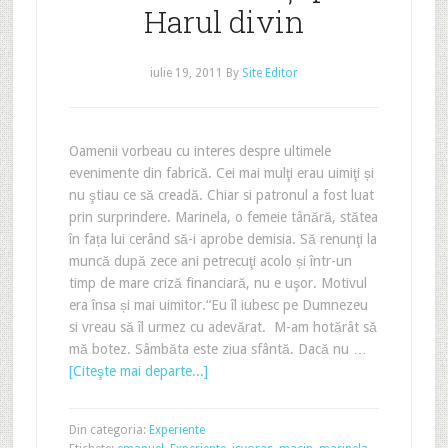
Harul divin
iulie 19, 2011
By
Site Editor
Oamenii vorbeau cu interes despre ultimele
evenimente din fabrică. Cei mai mulţi erau uimiţi și
nu ştiau ce să creadă. Chiar si patronul a fost luat
prin surprindere. Marinela, o femeie tânără, stătea
în fața lui cerând să-i aprobe demisia. Să renunţi la
muncă după zece ani petrecuţi acolo și într-un
timp de mare criză financiară, nu e uşor. Motivul
era însa și mai uimitor.“Eu îl iubesc pe Dumnezeu
si vreau să îl urmez cu adevărat. M-am hotărât să
mă botez. Sâmbăta este ziua sfântă. Dacă nu …
[Citeşte mai departe...]
Din categoria:
Experiente