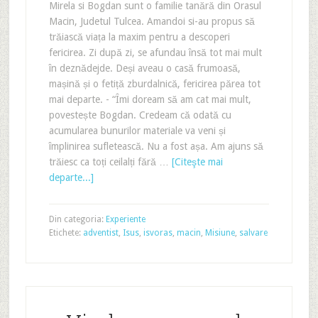
Mirela si Bogdan sunt o familie tanără din Orasul
Macin, Judetul Tulcea. Amandoi si-au propus să
trăiască viața la maxim pentru a descoperi
fericirea. Zi după zi, se afundau însă tot mai mult
în deznădejde. Deși aveau o casă frumoasă,
mașină și o fetiță zburdalnică, fericirea părea tot
mai departe. - “Îmi doream să am cat mai mult,
povestește Bogdan. Credeam că odată cu
acumularea bunurilor materiale va veni și
împlinirea sufletească. Nu a fost așa. Am ajuns să
trăiesc ca toți ceilalți fără …
[Citeşte mai
departe...]
Din categoria:
Experiente
Etichete:
adventist
,
Isus
,
isvoras
,
macin
,
Misiune
,
salvare