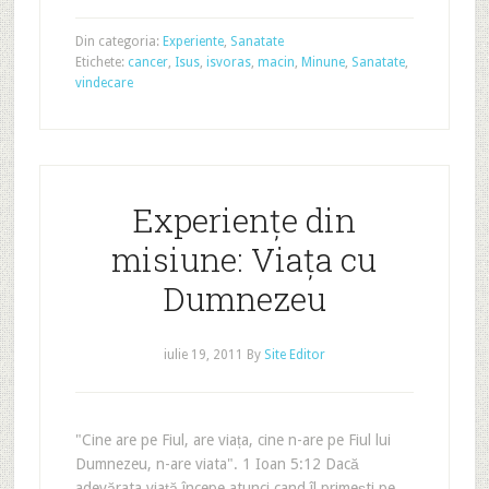
Din categoria:
Experiente
,
Sanatate
Etichete:
cancer
,
Isus
,
isvoras
,
macin
,
Minune
,
Sanatate
,
vindecare
Experiențe din
misiune: Viața cu
Dumnezeu
iulie 19, 2011
By
Site Editor
"Cine are pe Fiul, are viața, cine n-are pe Fiul lui
Dumnezeu, n-are viata". 1 Ioan 5:12 Dacă
adevărata viață începe atunci cand îl primești pe