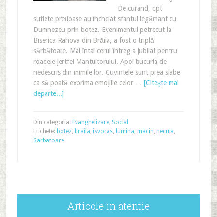
De curand, opt
suflete prețioase au încheiat sfantul legămant cu
Dumnezeu prin botez. Evenimentul petrecut la
Biserica Rahova din Brăila, a fost o triplă
sărbătoare. Mai întai cerul întreg a jubilat pentru
roadele jertfei Mantuitorului. Apoi bucuria de
nedescris din inimile lor. Cuvintele sunt prea slabe
ca să poată exprima emoțiile celor …
[Citeşte mai
departe...]
Din categoria:
Evanghelizare
,
Social
Etichete:
botez
,
braila
,
isvoras
,
lumina
,
macin
,
necula
,
Sarbatoare
Articole in atentie