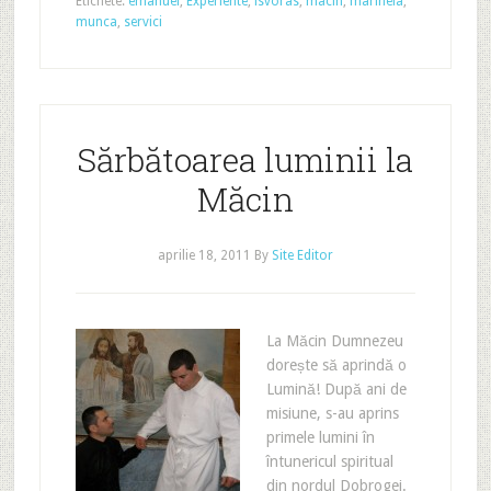
Etichete:
emanuel
,
Experiente
,
isvoras
,
macin
,
marinela
,
munca
,
servici
Sărbătoarea luminii la
Măcin
aprilie 18, 2011
By
Site Editor
La Măcin Dumnezeu
dorește să aprindă o
Lumină! După ani de
misiune, s-au aprins
primele lumini în
întunericul spiritual
din nordul Dobrogei.