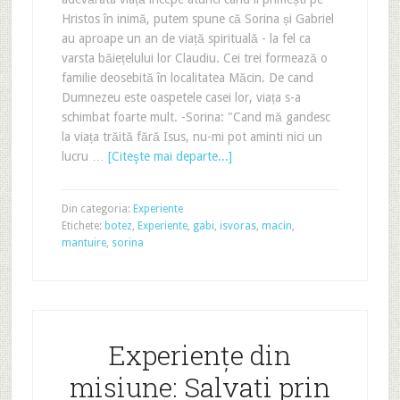
Hristos în inimă, putem spune că Sorina și Gabriel
au aproape un an de viață spirituală - la fel ca
varsta băiețelului lor Claudiu. Cei trei formează o
familie deosebită în localitatea Măcin. De cand
Dumnezeu este oaspetele casei lor, viața s-a
schimbat foarte mult. -Sorina: "Cand mă gandesc
la viața trăită fără Isus, nu-mi pot aminti nici un
lucru …
[Citeşte mai departe...]
Din categoria:
Experiente
Etichete:
botez
,
Experiente
,
gabi
,
isvoras
,
macin
,
mantuire
,
sorina
Experiențe din
misiune: Salvați prin