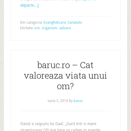
departe...]
Din categoria:
Evanghelizare
,
Sanatate
Etichete:
om
,
organsim
,
salvare
baruc.ro – Cat
valoreaza viata unui
om?
iunie 3, 2010
By
baruc
David a raspuns lui Gad: „Sunt intr-o mare
stramtorare! Of! mai bine sa cadem in mainile