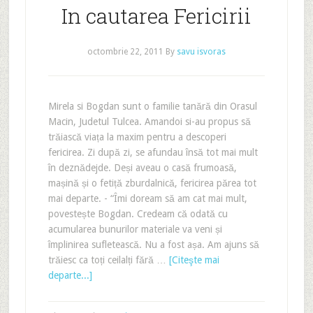
In cautarea Fericirii
octombrie 22, 2011
By
savu isvoras
Mirela si Bogdan sunt o familie tanără din Orasul
Macin, Judetul Tulcea. Amandoi si-au propus să
trăiască viața la maxim pentru a descoperi
fericirea. Zi după zi, se afundau însă tot mai mult
în deznădejde. Deși aveau o casă frumoasă,
mașină și o fetiță zburdalnică, fericirea părea tot
mai departe. - “Îmi doream să am cat mai mult,
povestește Bogdan. Credeam că odată cu
acumularea bunurilor materiale va veni și
împlinirea sufletească. Nu a fost așa. Am ajuns să
trăiesc ca toți ceilalți fără …
[Citeşte mai
departe...]