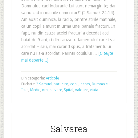
Domnului, caci indurarile Lui sunt nemarginite; dar
sa nu cad in mainile oamenilor!" (2 Samuel 24.14).
Am auzit duminica, la radio, printre stirile matinale,
ca un copil a murit in urma unei banale fracturi. In
fapt, nu din cauza acelei fracturi a decedat acel
baiat de 9 ani, ci din cauza tratamentului care i s-a
acordat – sau, mai curand spus, a tratamentului
care nu i s-a acordat. Parintii copilului …
[Citeşte
mai departe...]
Din categoria:
Articole
Etichete:
2 Samuel
,
baruc.ro
,
copil
,
deces
,
Dumnezeu
,
Isus
,
Medic
,
om
,
salvare
,
Spital
,
valoare
,
viata
Salvarea