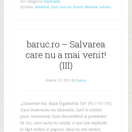
Din categoria:
Experiente
Etichete:
adventist
,
Isus
,
isvoras
,
macin
,
Misiune
,
salvare
baruc.ro – Salvarea
care nu a mai venit!
(III)
martie 10, 2011
By
baruc
„Izbaveste-ma, dupa fagaduinta Ta!” (Ps.119:170)
Daca Dumnezeu nu izbaveste, sunt si crestini
piosi, revizionisti, buni descendenti ai prietenilor
lui Iov, care cauta nu solutii, ci asa-zise explicatii,
in fapt noduri in papura: daca nu esti izbavit,