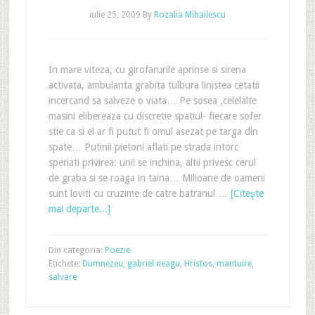
iulie 25, 2009
By
Rozalia Mihailescu
In mare viteza, cu girofarurile aprinse si sirena
activata, ambulanta grabita tulbura linistea cetatii
incercand sa salveze o viata… Pe sosea ,celelalte
masini elibereaza cu discretie spatiul- fiecare sofer
stie ca si el ar fi putut fi omul asezat pe targa din
spate… Putinii pietoni aflati pe strada intorc
speriati privirea: unii se inchina, altii privesc cerul
de graba si se roaga in taina… Milioane de oameni
sunt loviti cu cruzime de catre batranul …
[Citeşte
mai departe...]
Din categoria:
Poezie
Etichete:
Dumnezeu
,
gabriel neagu
,
Hristos
,
mantuire
,
salvare