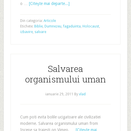
o …
[Citeşte mai departe...]
Din categoria:
Articole
Etichete:
Biblie
,
Dumnezeu
,
fagaduinta
,
Holocaust
,
izbavire
,
salvare
Salvarea
organismului uman
ianuarie 29, 2011
By
vlad
Cum poti evita bolile ucigatoare ale civilizatiei
moderne. Salvarea organismului uman from
Incepe sa traiesti on Vimeo. …
[Citeşte mai