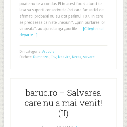
poate nu te-a condus El in acest foc si atunci te
lasa sa suporti consecintele (cei care fac astfel de
afirmatii probabil nu au citit psalmul 107, in care
se precizeaza ca niste „nebuni”, „prin purtarea lor
vinovata”, au ajuns langa „portile …
[Citeşte mai
departe...]
Din categoria:
Articole
Etichete:
Dumnezeu
,
Iov
,
izbavire
,
Necaz
,
salvare
baruc.ro – Salvarea
care nu a mai venit!
(II)