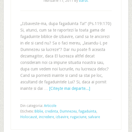
februarie 17, 2011
By
baruc
„Izbaveste-ma, dupa fagaduinta Ta!” (Ps.119:170)
Si, atunci, cum sa te raportezi la toata gama de
fagaduinte biblice de izbavire, cand sa te ancorezi
in ele si cand nu? Sa o faci mereu, „lasandu-L pe
Dumnezeu sa lucreze”? Dar nu poate fi aceasta
dezamagitor, daca El lucreaza altfel decat
consideram noi ca impune situatia noastra sau,
dupa cum vedem noi lucrurile, nu lucreaza deloc?
Cand sa pornesti inainte si cand sa stai pe loc,
ascultand de fagaduintele Lui? Si, daca ai pornit
inainte si dai …
[Citeşte mai departe...]
Din categoria:
Articole
Etichete:
Biblie
,
credinta
,
Dumnezeu
,
fagaduinta
,
Holocaust
,
incredere
,
izbavire
,
rugaciune
,
salvare