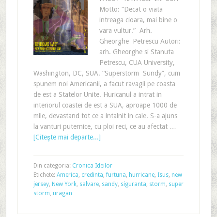
Motto: “Decat o viata
intreaga cioara, mai bine o
vara vultur.” Arh.
Gheorghe Petrescu Autori:
arh. Gheorghe si Stanuta
Petrescu, CUA University,
Washington, DC, SUA. “Superstorm Sundy”, cum
spunem noi Americanii, a facut ravagii pe coasta
de est a Statelor Unite. Huricanul a intrat in
interiorul coastei de est a SUA, aproape 1000 de
mile, devastand tot ce a intalnit in cale. S-a ajuns
la vanturi puternice, cu ploi reci, ce au afectat …
[Citeşte mai departe...]
Din categoria:
Cronica Ideilor
Etichete:
America
,
credinta
,
furtuna
,
hurricane
,
Isus
,
new
jersey
,
New York
,
salvare
,
sandy
,
siguranta
,
storm
,
super
storm
,
uragan