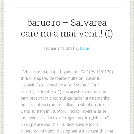
baruc.ro – Salvarea
care nu a mai venit! (I)
februarie 10, 2011
By
baruc
„Izbaveste-ma, dupa fagaduinta Ta!” (Ps.119:170)
In Biblie apare, de foarte multe ori, cuvantul
„izbavire” (cu sensul de a "a fi scapat", "a fi
salvat", "a fi eliberat") – si acest cuvant devine
omniprezent in orizontul cautarilor si asteptarilor
noastre, atunci cand ne aflam in situatii critice.
Cand suntem in „cuptorul incins”, speram sa se
intample acest lucru, ne rugam pentru „izbavire”
cu disperare sau chiar cu deznadejde (daca
eliberarea intarzie), o asteptam si incercam chiar sa