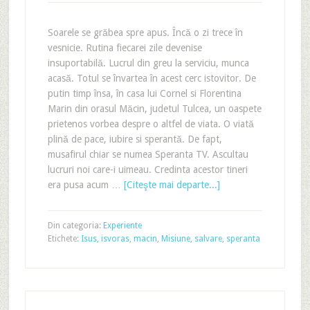
Soarele se grăbea spre apus. Încă o zi trece în
vesnicie. Rutina fiecarei zile devenise
insuportabilă. Lucrul din greu la serviciu, munca
acasă. Totul se învartea în acest cerc istovitor. De
putin timp însa, în casa lui Cornel si Florentina
Marin din orasul Măcin, judetul Tulcea, un oaspete
prietenos vorbea despre o altfel de viata. O viată
plină de pace, iubire si sperantă. De fapt,
musafirul chiar se numea Speranta TV. Ascultau
lucruri noi care-i uimeau. Credinta acestor tineri
era pusa acum …
[Citeşte mai departe...]
Din categoria:
Experiente
Etichete:
Isus
,
isvoras
,
macin
,
Misiune
,
salvare
,
speranta