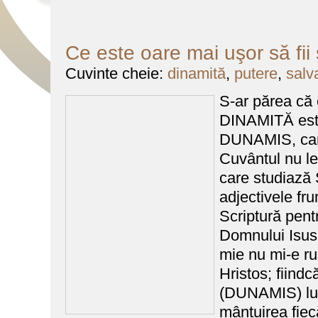
Ce este oare mai uşor să fii
Cuvinte cheie:
dinamită
,
putere
,
salv
S-ar părea că 
DINAMITĂ este
DUNAMIS, car
Cuvântul nu le
care studiază S
adjectivele fru
Scriptură pent
Domnului Isus 
mie nu mi-e ru
Hristos; fiind
(DUNAMIS) lu
mântuirea fiec