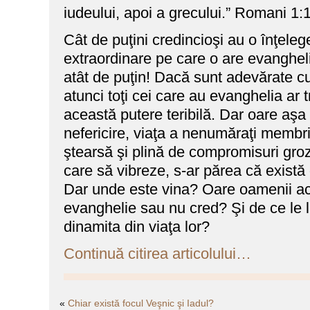
iudeului, apoi a grecului.” Romani 1:
Cât de puţini credincioşi au o înţeleg
extraordinare pe care o are evanghel
atât de puţin! Dacă sunt adevărate cu
atunci toţi cei care au evanghelia ar tr
această putere teribilă. Dar oare aşa 
nefericire, viaţa a nenumăraţi membri 
ştearsă şi plină de compromisuri groz
care să vibreze, s-ar părea că există 
Dar unde este vina? Oare oamenii ace
evanghelie sau nu cred? Şi de ce le l
dinamita din viaţa lor?
Continuă citirea articolului…
«
Chiar există focul Veşnic şi Iadul?