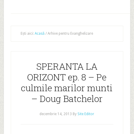
Ești aici:
Acasă
/
Arhive pentru Evanghelizare
SPERANTA LA
ORIZONT ep. 8 – Pe
culmile marilor munti
– Doug Batchelor
decembrie 14, 2013
By
Site Editor