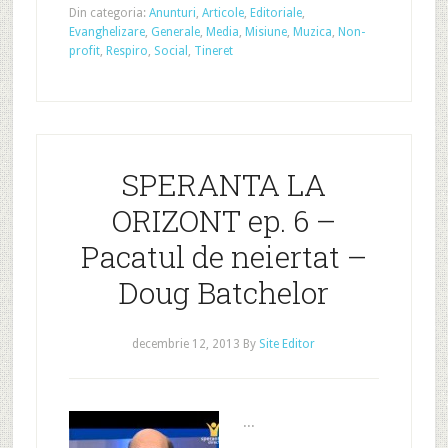
Din categoria:
Anunturi
,
Articole
,
Editoriale
,
Evanghelizare
,
Generale
,
Media
,
Misiune
,
Muzica
,
Non-
profit
,
Respiro
,
Social
,
Tineret
SPERANTA LA
ORIZONT ep. 6 –
Pacatul de neiertat –
Doug Batchelor
decembrie 12, 2013
By
Site Editor
...