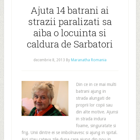
Ajuta 14 batrani ai
strazii paralizati sa
aiba o locuinta si
caldura de Sarbatori
decembrie 8, 2013
By
Maranatha Romania
Din ce in ce mai multi
batrani ajung in
strada alungati de
proprii lor copii sau
din alte motive. Ajunsi
in strada indura
foame, singuratate si
frig. Unii dintre ei se imbolnavesc si ajung in spital.
Aici stau cateva zile dupa care ajung din nou in