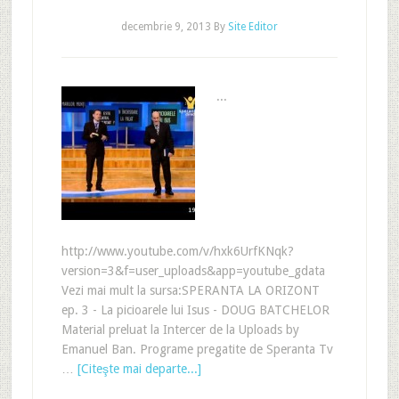
decembrie 9, 2013
By
Site Editor
...
http://www.youtube.com/v/hxk6UrfKNqk?
version=3&f=user_uploads&app=youtube_gdata
Vezi mai mult la sursa:SPERANTA LA ORIZONT
ep. 3 - La picioarele lui Isus - DOUG BATCHELOR
Material preluat la Intercer de la Uploads by
Emanuel Ban. Programe pregatite de Speranta Tv
…
[Citeşte mai departe...]