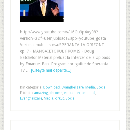
http://www.youtube.com/v/U6Gu9p4Ay08?
version=3&f=user_uploads&app=youtube_gdata
Vezi mai mult la sursa:SPERANTA LA ORIZONT
ep. 7 - MANGAIETORUL PROMIS - Doug
Batchelor Material preluat la Intercer de la Uploads
by Emanuel Ban. Programe pregatite de Speranta
Tv …
[Citeşte mai departe...]
Din categoria:
Download
,
Evanghelizare
,
Media
,
Social
Etichete:
amazing
,
chrome
,
education
,
emanuel
,
Evanghelizare
,
Media
,
orkut
,
Social