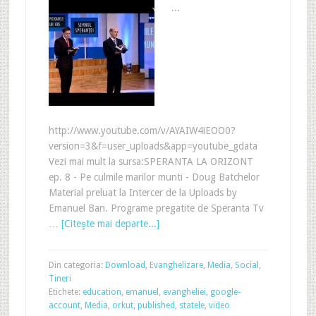
...
http://www.youtube.com/v/AYAIW4iEOO0?
version=3&f=user_uploads&app=youtube_gdata
Vezi mai mult la sursa:SPERANTA LA ORIZONT
ep. 8 - Pe culmile marilor munti - Doug Batchelor
Material preluat la Intercer de la Uploads by
Emanuel Ban. Programe pregatite de Speranta Tv
…
[Citeşte mai departe...]
Din categoria:
Download
,
Evanghelizare
,
Media
,
Social
,
Tineri
Etichete:
education
,
emanuel
,
evangheliei
,
google-
account
,
Media
,
orkut
,
published
,
statele
,
video