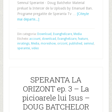
Semnul Sperantei - Doug Batchelor Material
preluat la Intercer de la Uploads by Emanuel Ban.
Programe pregatite de Speranta Tv …
[Citeşte
mai departe...]
Din categoria:
Download
,
Evanghelizare
,
Media
Etichete:
account
,
download
,
Evanghelizare
,
feature
,
inratings
,
Media
,
moreshow
,
orizont
,
published
,
semnul
,
sperantei
,
video
SPERANTA LA
ORIZONT ep. 3 – La
picioarele lui Isus –
DOUG BATCHELOR