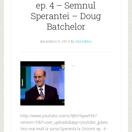
ep. 4 – Semnul
Sperantei – Doug
Batchelor
decembrie 9, 2013
By
Site Editor
...
http://www.youtube.com/v/9jhOYqawFEk?
version=3&f=user_uploads&app=youtube_gdata
Vezi mai mult la sursa:Speranta la Orizont ep. 4 -