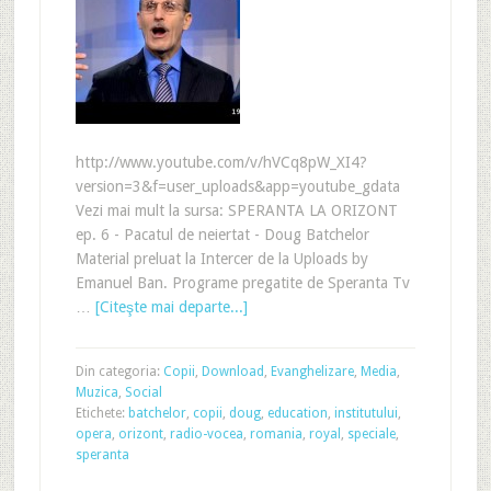
http://www.youtube.com/v/hVCq8pW_XI4?
version=3&f=user_uploads&app=youtube_gdata
Vezi mai mult la sursa: SPERANTA LA ORIZONT
ep. 6 - Pacatul de neiertat - Doug Batchelor
Material preluat la Intercer de la Uploads by
Emanuel Ban. Programe pregatite de Speranta Tv
…
[Citeşte mai departe...]
Din categoria:
Copii
,
Download
,
Evanghelizare
,
Media
,
Muzica
,
Social
Etichete:
batchelor
,
copii
,
doug
,
education
,
institutului
,
opera
,
orizont
,
radio-vocea
,
romania
,
royal
,
speciale
,
speranta