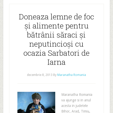
Doneaza lemne de foc
și alimente pentru
bătrânii săraci și
neputincioși cu
ocazia Sarbatori de
Iarna
decembrie 8, 2013
By
Maranatha Romania
Maranatha Romania
va ajunge si in anul
acesta in judetele
Bihor, Arad, Timiș,