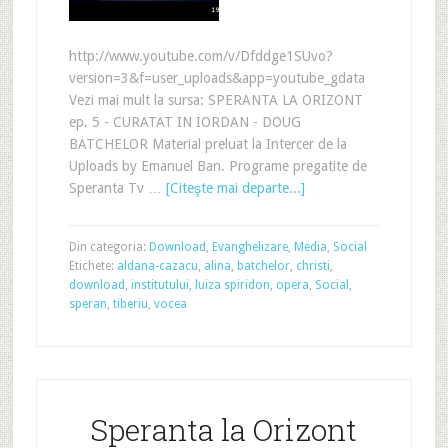
http://www.youtube.com/v/Dfddge1SUvo?
version=3&f=user_uploads&app=youtube_gdata
Vezi mai mult la sursa: SPERANTA LA ORIZONT
ep. 5 - CURATAT IN IORDAN - DOUG
BATCHELOR Material preluat la Intercer de la
Uploads by Emanuel Ban. Programe pregatite de
Speranta Tv …
[Citeşte mai departe...]
Din categoria:
Download
,
Evanghelizare
,
Media
,
Social
Etichete:
aldana-cazacu
,
alina
,
batchelor
,
christi
,
download
,
institutului
,
luiza spiridon
,
opera
,
Social
,
speran
,
tiberiu
,
vocea
Speranta la Orizont