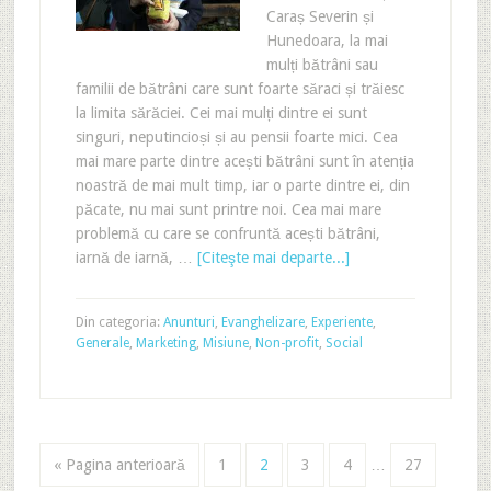
Caraș Severin și
Hunedoara, la mai
mulți bătrâni sau
familii de bătrâni care sunt foarte săraci și trăiesc
la limita sărăciei. Cei mai mulți dintre ei sunt
singuri, neputincioși și au pensii foarte mici. Cea
mai mare parte dintre acești bătrâni sunt în atenția
noastră de mai mult timp, iar o parte dintre ei, din
păcate, nu mai sunt printre noi. Cea mai mare
problemă cu care se confruntă acești bătrâni,
iarnă de iarnă, …
[Citeşte mai departe...]
Din categoria:
Anunturi
,
Evanghelizare
,
Experiente
,
Generale
,
Marketing
,
Misiune
,
Non-profit
,
Social
« Pagina anterioară
1
2
3
4
…
27