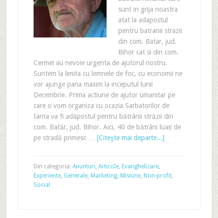
sunt in grija noastra
atat la adapostul
pentru batranii strazii
din com. Batar, jud.
Bihor cat si din com.
Cermei au nevoie urgenta de ajutorul nostru.
Suntem la limita cu lemnele de foc, cu economii ne
vor ajunge pana maxim la inceputul lunii
Decembrie. Prima actiune de ajutor umanitar pe
care o vom organiza cu ocazia Sarbatorilor de
Iarna va fi adăpostul pentru bătrânii străzii din
com. Batăr, jud. Bihor. Aici, 40 de bătrâni luați de
pe stradă primesc …
[Citeşte mai departe...]
Din categoria:
Anunturi
,
Articole
,
Evanghelizare
,
Experiente
,
Generale
,
Marketing
,
Misiune
,
Non-profit
,
Social