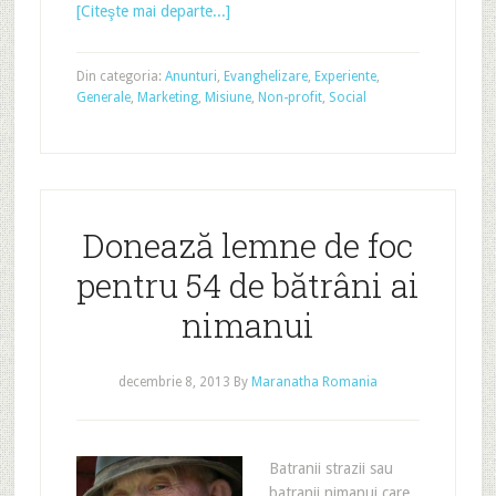
[Citeşte mai departe...]
Din categoria:
Anunturi
,
Evanghelizare
,
Experiente
,
Generale
,
Marketing
,
Misiune
,
Non-profit
,
Social
Donează lemne de foc
pentru 54 de bătrâni ai
nimanui
decembrie 8, 2013
By
Maranatha Romania
Batranii strazii sau
batranii nimanui care