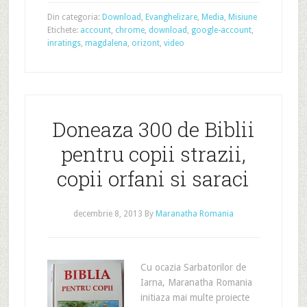
Din categoria:
Download
,
Evanghelizare
,
Media
,
Misiune
Etichete:
account
,
chrome
,
download
,
google-account
,
inratings
,
magdalena
,
orizont
,
video
Doneaza 300 de Biblii
pentru copii strazii,
copii orfani si saraci
decembrie 8, 2013
By
Maranatha Romania
Cu ocazia Sarbatorilor de
Iarna, Maranatha Romania
initiaza mai multe proiecte