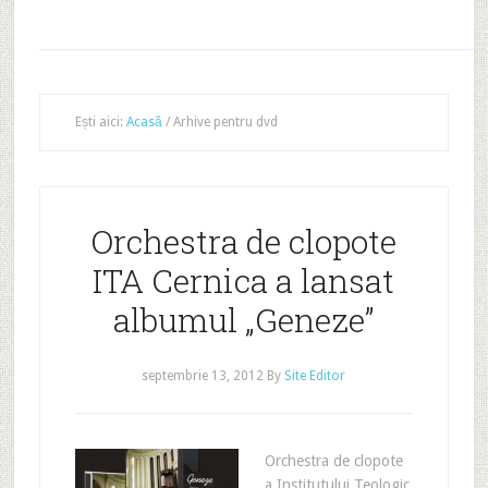
Ești aici:
Acasă
/
Arhive pentru dvd
Orchestra de clopote
ITA Cernica a lansat
albumul „Geneze”
septembrie 13, 2012
By
Site Editor
Orchestra de clopote
a Institutului Teologic