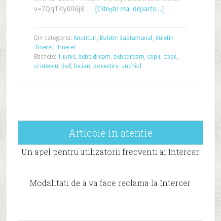
v=7QqTKy0R6j8 …
[Citeşte mai departe...]
Din categoria:
Anunturi
,
Buletin Saptamanal
,
Buletin
Tineret
,
Tineret
Etichete:
1 iunie
,
bebe dream
,
bebedream
,
copii
,
copil
,
cristescu
,
dvd
,
lucian
,
povestire
,
unchiul
Articole in atentie
Un apel pentru utilizatorii frecventi ai Intercer
Modalitati de a va face reclama la Intercer