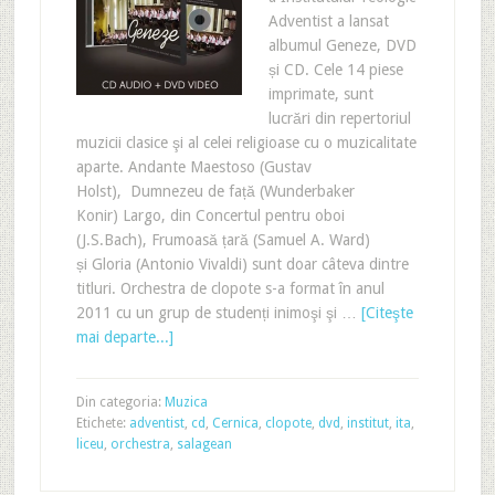
Adventist a lansat
albumul Geneze, DVD
și CD. Cele 14 piese
imprimate, sunt
lucrări din repertoriul
muzicii clasice şi al celei religioase cu o muzicalitate
aparte. Andante Maestoso (Gustav
Holst), Dumnezeu de față (Wunderbaker
Konir) Largo, din Concertul pentru oboi
(J.S.Bach), Frumoasă țară (Samuel A. Ward)
și Gloria (Antonio Vivaldi) sunt doar câteva dintre
titluri. Orchestra de clopote s-a format în anul
2011 cu un grup de studenți inimoşi şi …
[Citeşte
mai departe...]
Din categoria:
Muzica
Etichete:
adventist
,
cd
,
Cernica
,
clopote
,
dvd
,
institut
,
ita
,
liceu
,
orchestra
,
salagean