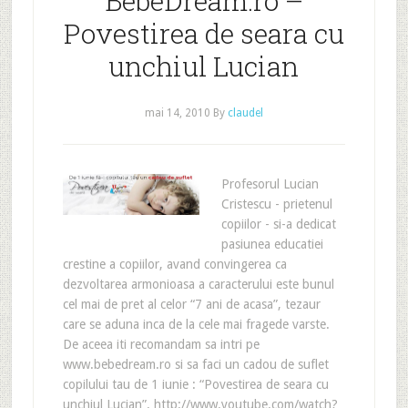
BebeDream.ro –
Povestirea de seara cu
unchiul Lucian
mai 14, 2010
By
claudel
Profesorul Lucian
Cristescu - prietenul
copiilor - si-a dedicat
pasiunea educatiei
crestine a copiilor, avand convingerea ca
dezvoltarea armonioasa a caracterului este bunul
cel mai de pret al celor “7 ani de acasa”, tezaur
care se aduna inca de la cele mai fragede varste.
De aceea iti recomandam sa intri pe
www.bebedream.ro si sa faci un cadou de suflet
copilului tau de 1 iunie : “Povestirea de seara cu
unchiul Lucian”. http://www.youtube.com/watch?