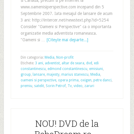
si Canada, precum si pe internet la
www.oamenisiperspective.com incepand din 5
Septembrie 2007. Iata mesajul de lansare de acum
3 ani: http://intercer.net/newstext.php?id=5254
Consider "Oameni si Perspective" ca o importanta
organizatie media adventista romaneasca.
"Oameni si …
[Citeşte mai departe...]
Din categoria:
Media
,
Non-profit
Etichete:
3 ani
,
adventist
,
altar de seara
,
dvd
,
edi
constantinescu
,
edmond constantinescu
,
emisiuni
,
group
,
lansare
,
majesty
,
marius stanescu
,
Media
,
oameni si perspective
,
opera prima
,
oxigen
,
petre danci
,
premiu
,
satelit
,
Sorin Petrof
,
Tv
,
video
,
zaruri
NOU! DVD de la