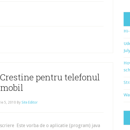
Hi
Ude
Jul
Ho
sch
Crestine pentru telefonul
Str
mobil
Wat
ie 5, 2010
By
Site Editor
scriere Este vorba de o aplicatie (program) java