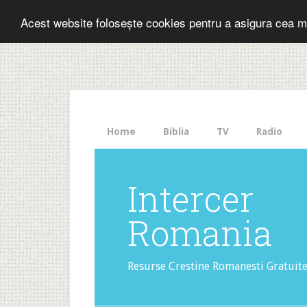
Folosesti Inter
Acest website folosește cookies pentru a asigura cea m
The
HelloBar
- a
little
bar
that
Home
Biblia
TV
Radio
gets
noticed!
Intercer
Romania
Resurse Crestine Romanesti Gratuit