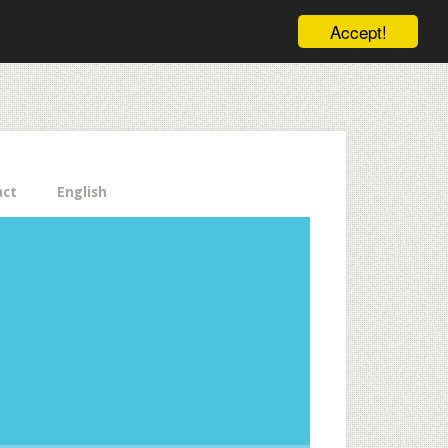
ele pe email aici!
Accept!
Close
act
English