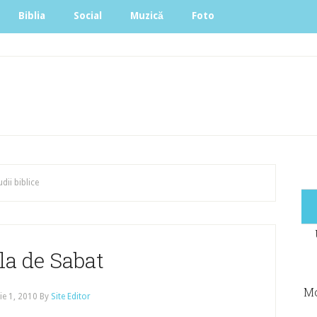
Biblia
Social
Muzică
Foto
udii biblice
la de Sabat
Mo
e 1, 2010
By
Site Editor