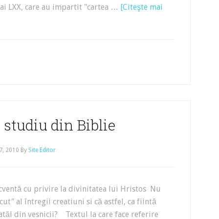
ai LXX, care au impartit "cartea …
[Citeşte mai
 studiu din Biblie
27, 2010
By
Site Editor
ventă cu privire la divinitatea lui Hristos Nu
ut" al întregii creatiuni si că astfel, ca fiintă
tăl din vesnicii? Textul la care face referire