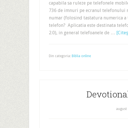
capabila sa ruleze pe telefonele mobile
736 de imnuri pe ecranul telefonului 
numar (folosind tastatura numerica a t
telefon? Aplicatia este destinata tele
2.0), in general telefoanele de …
[Citeş
Din categoria:
Biblia online
Devotional
august 