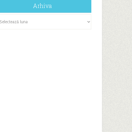
Arhiva
iva