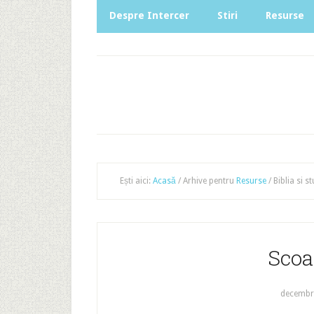
Despre Intercer
Stiri
Resurse
Ești aici:
Acasă
/
Arhive pentru
Resurse
/
Biblia si st
Scoa
decembri