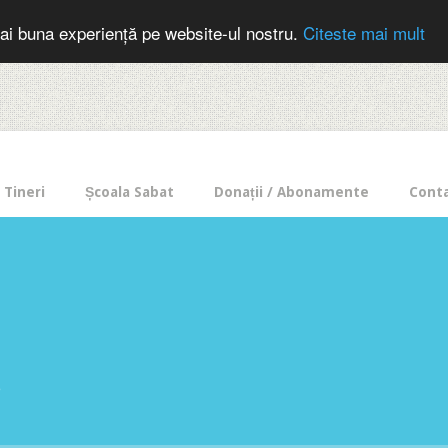
cer in mod frecvent?
Doneaza pentru Intercer aici!
Inscrie-te la buletin
ai buna experiență pe website-ul nostru.
Citeste mai mult
Tineri
Școala Sabat
Donații / Abonamente
Cont
e