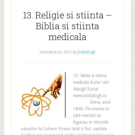
13. Religie si stiinta –
Biblia si stiinta
medicala
noiembrie 25, 2011
By
loribalogh
13. Biblia si stiinta
medicala Autor Lori
Balogh Sursa:
www.loribalogh.ro
Viena, anul
1840. Pe vremea in
care vienezii se
leganau in ritmurile
valsurilor lui Iohann Straus tatal si fiul, capitala