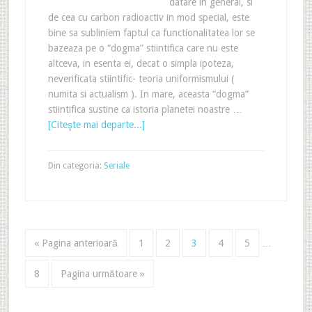
datare in general, si
de cea cu carbon radioactiv in mod special, este
bine sa subliniem faptul ca functionalitatea lor se
bazeaza pe o “dogma” stiintifica care nu este
altceva, in esenta ei, decat o simpla ipoteza,
neverificata stiintific- teoria uniformismului (
numita si actualism ). In mare, aceasta “dogma”
stiintifica sustine ca istoria planetei noastre …
[Citeşte mai departe...]
Din categoria:
Seriale
« Pagina anterioară
1
2
3
4
5
…
8
Pagina următoare »