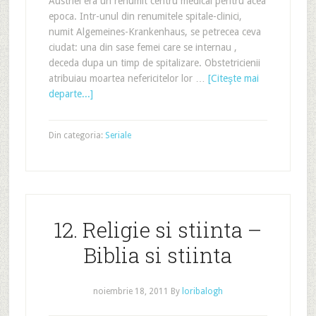
Austriei era un renumit centru medical pentru acea
epoca. Intr-unul din renumitele spitale-clinici,
numit Algemeines-Krankenhaus, se petrecea ceva
ciudat: una din sase femei care se internau ,
deceda dupa un timp de spitalizare. Obstetricienii
atribuiau moartea nefericitelor lor …
[Citeşte mai
departe...]
Din categoria:
Seriale
12. Religie si stiinta –
Biblia si stiinta
noiembrie 18, 2011
By
loribalogh