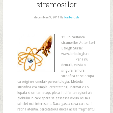
stramosilor
decembrie 9, 2011
By
loribalogh
15. In cautarea
stramosilor Autor Lori
Balogh Sursa:
www.loribalogh.ro
Pana nu
demult, exista o
singura ramura
stiintifica ce se ocupa
cu originea omului- paleontologia. Metoda
stiintifica era simpla: cercetatotul, inarmat cu o
lopata si un tarnacop, pleca in diferite regiuni ale
globului in care spera sa gaseasca vreun os sau
schelet mai interesant. Daca gasea ceva care sa-i
retina atentia, cercetatorul ducea acasa fragmentul