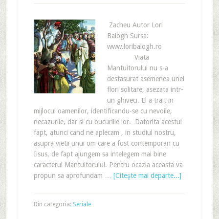
Zacheu Autor Lori
Balogh Sursa:
www.loribalogh.ro
Viata
Mantuitorului nu s-a
desfasurat asemenea unei
flori solitare, asezata intr-
un ghiveci. El a trait in
mijlocul oamenilor, identificandu-se cu nevoile,
necazurile, dar si cu bucuriile lor. Datorita acestui
fapt, atunci cand ne aplecam , in studiul nostru,
asupra vietii unui om care a fost contemporan cu
Iisus, de fapt ajungem sa intelegem mai bine
caracterul Mantuitorului. Pentru ocazia aceasta va
propun sa aprofundam …
[Citeşte mai departe...]
Din categoria:
Seriale