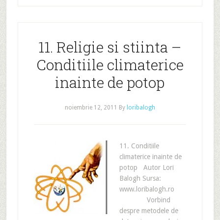
11. Religie si stiinta –
Conditiile climaterice
inainte de potop
noiembrie 12, 2011
By
loribalogh
11. Conditiile
climaterice inainte de
potop Autor Lori
Balogh Sursa:
www.loribalogh.ro
Vorbind
despre metodele de