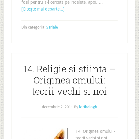
fosil pentru a-l cerceta pe indelete, apoi, …
[Citeşte mai departe...]
Din categoria:
Seriale
14. Religie si stiinta –
Originea omului:
teorii vechi si noi
decembrie 2, 2011
By
loribalogh
14. Originea omului -
teorii vechi si noi