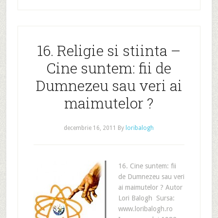
16. Religie si stiinta –
Cine suntem: fii de
Dumnezeu sau veri ai
maimutelor ?
decembrie 16, 2011
By
loribalogh
16. Cine suntem: fii
de Dumnezeu sau veri
ai maimutelor ? Autor
Lori Balogh Sursa:
www.loribalogh.ro