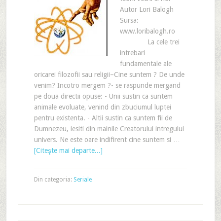
Autor Lori Balogh
Sursa:
www.loribalogh.ro
La cele trei
intrebari
fundamentale ale
oricarei filozofii sau religii–Cine suntem ? De unde
venim? Incotro mergem ?- se raspunde mergand
pe doua directii opuse: - Unii sustin ca suntem
animale evoluate, venind din zbuciumul luptei
pentru existenta. - Altii sustin ca suntem fii de
Dumnezeu, iesiti din mainile Creatorului intregului
univers. Ne este oare indifirent cine suntem si …
[Citeşte mai departe...]
Din categoria:
Seriale