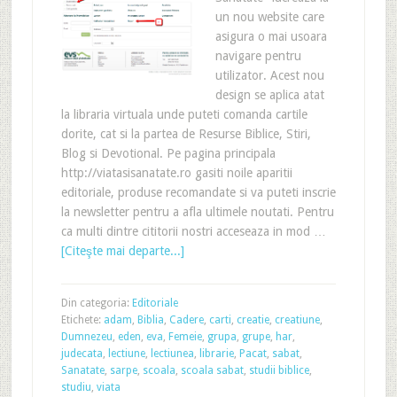
un nou website care
asigura o mai usoara
navigare pentru
utilizator. Acest nou
design se aplica atat
la libraria virtuala unde puteti comanda cartile
dorite, cat si la partea de Resurse Biblice, Stiri,
Blog si Devotional. Pe pagina principala
http://viatasisanatate.ro gasiti noile aparitii
editoriale, produse recomandate si va puteti inscrie
la newsletter pentru a afla ultimele noutati. Pentru
ca multi dintre cititorii nostri acceseaza in mod …
[Citeşte mai departe...]
Din categoria:
Editoriale
Etichete:
adam
,
Biblia
,
Cadere
,
carti
,
creatie
,
creatiune
,
Dumnezeu
,
eden
,
eva
,
Femeie
,
grupa
,
grupe
,
har
,
judecata
,
lectiune
,
lectiunea
,
librarie
,
Pacat
,
sabat
,
Sanatate
,
sarpe
,
scoala
,
scoala sabat
,
studii biblice
,
studiu
,
viata