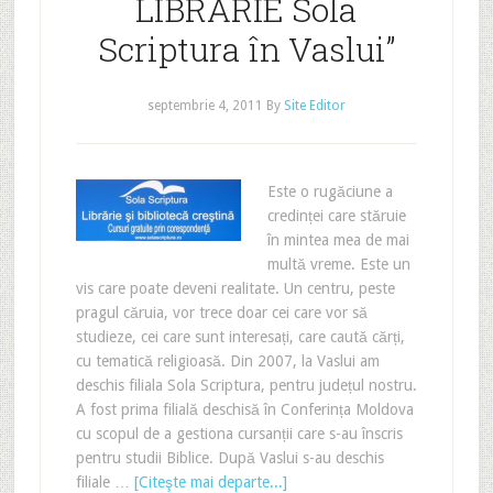
LIBRĂRIE Sola
Scriptura în Vaslui”
septembrie 4, 2011
By
Site Editor
Este o rugăciune a
credinței care stăruie
în mintea mea de mai
multă vreme. Este un
vis care poate deveni realitate. Un centru, peste
pragul căruia, vor trece doar cei care vor să
studieze, cei care sunt interesați, care caută cărți,
cu tematică religioasă. Din 2007, la Vaslui am
deschis filiala Sola Scriptura, pentru județul nostru.
A fost prima filială deschisă în Conferința Moldova
cu scopul de a gestiona cursanții care s-au înscris
pentru studii Biblice. După Vaslui s-au deschis
filiale …
[Citeşte mai departe...]