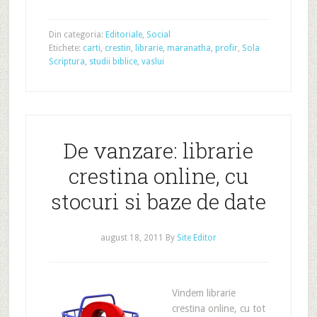
Din categoria:
Editoriale
,
Social
Etichete:
carti
,
crestin
,
librarie
,
maranatha
,
profir
,
Sola
Scriptura
,
studii biblice
,
vaslui
De vanzare: librarie
crestina online, cu
stocuri si baze de date
august 18, 2011
By
Site Editor
Vindem librarie
crestina online, cu tot