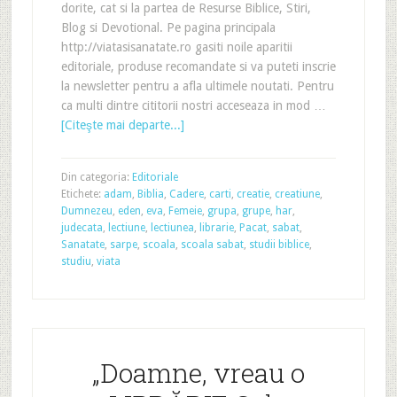
dorite, cat si la partea de Resurse Biblice, Stiri,
Blog si Devotional. Pe pagina principala
http://viatasisanatate.ro gasiti noile aparitii
editoriale, produse recomandate si va puteti inscrie
la newsletter pentru a afla ultimele noutati. Pentru
ca multi dintre cititorii nostri acceseaza in mod …
[Citeşte mai departe...]
Din categoria:
Editoriale
Etichete:
adam
,
Biblia
,
Cadere
,
carti
,
creatie
,
creatiune
,
Dumnezeu
,
eden
,
eva
,
Femeie
,
grupa
,
grupe
,
har
,
judecata
,
lectiune
,
lectiunea
,
librarie
,
Pacat
,
sabat
,
Sanatate
,
sarpe
,
scoala
,
scoala sabat
,
studii biblice
,
studiu
,
viata
„Doamne, vreau o