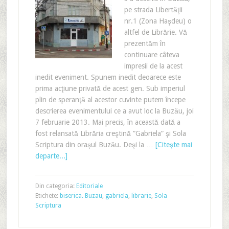
pe strada Libertăţii
nr.1 (Zona Haşdeu) o
altfel de Librărie. Vă
prezentăm în
continuare câteva
impresii de la acest
inedit eveniment. Spunem inedit deoarece este
prima acţiune privată de acest gen. Sub imperiul
plin de speranţă al acestor cuvinte putem începe
descrierea evenimentului ce a avut loc la Buzău, joi
7 februarie 2013. Mai precis, în această dată a
fost relansată Librăria creştină ”Gabriela” şi Sola
Scriptura din oraşul Buzău. Deşi la …
[Citeşte mai
departe...]
Din categoria:
Editoriale
Etichete:
biserica. Buzau
,
gabriela
,
librarie
,
Sola
Scriptura