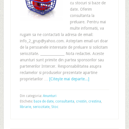
cu stocuri si baze de
date. Oferim
consultanta la
preluare. Pentru mai
multe informatii, va
rugam sa ne contactati la adresa de email:
info_2_grup@yahoo.com. Asteptam email-uri doar
de la persoanele interesate de preluare si solicitam
seriozitate. ______________ Nota redactiei. Aceste
anunturi sunt primite din partea sponsorilor sau
partenerilor Intercer. Responsabilitatea asupra
reclamelor si produselor prezentate apartine
proprietarilor …
[Citeşte mai departe...]
Din categoria:
Anunturi
Etichete:
baze de date
,
consultanta
,
crestin
,
crestina
,
librarie
,
seriozitate
,
Stoc