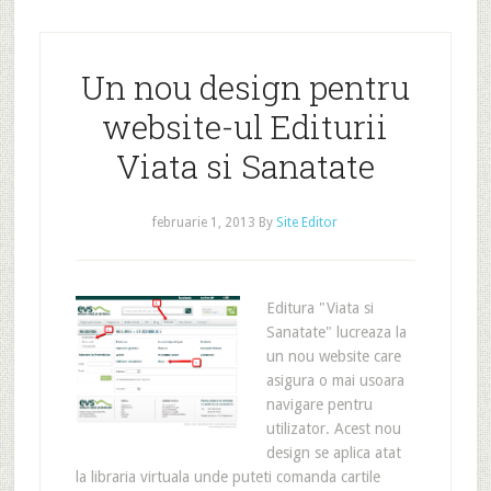
Un nou design pentru
website-ul Editurii
Viata si Sanatate
februarie 1, 2013
By
Site Editor
Editura "Viata si
Sanatate" lucreaza la
un nou website care
asigura o mai usoara
navigare pentru
utilizator. Acest nou
design se aplica atat
la libraria virtuala unde puteti comanda cartile