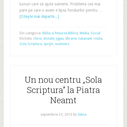
lucruri care să ajute oamenii. Problema cea mai
pare pe care o avem e lipsa fondurilor pentru …
[Citeşte mai departe...]
Din categoria:
Biblia si Resurse Biblice
,
Media
,
Social
Etichete:
chirie
,
donatii
,
jigau
,
librarie
,
natanael
,
resita
,
Sola Scriptura
,
sprijin
,
sustinere
Un nou centru „Sola
Scriptura” la Piatra
Neamt
septembrie 23, 2010
By
Adina