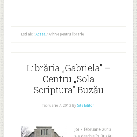
Ești aici:
Acasă
/
Arhive pentru librarie
Librăria „Gabriela” –
Centru „Sola
Scriptura” Buzău
februarie 7, 2013
By
Site Editor
Joi 7 februarie 2013
s-a deschis în Buzău,