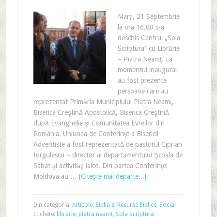
Marţi, 21 Septembrie
la ora 16.00 s-a
deschis Centrul „Sola
Scriptura” cu Librărie
– Piatra Neamţ. La
momentul inaugural
au fost prezente
persoane care au
reprezentat Primăria Municipiului Piatra Neamţ,
Biserica Creştină Apostolică, Biserica Creştină
după Evanghelie şi Comunitatea Evreilor din
România. Uniunea de Conferinţe a Bisericii
Adventiste a fost reprezentată de pastorul Ciprian
Iorgulescu – director al departamentului Şcoala de
Sabat şi activităţi laice. Din partea Conferinţei
Moldova au …
[Citeşte mai departe...]
Din categoria:
Articole
,
Biblia si Resurse Biblice
,
Social
Etichete:
librarie
,
piatra neamt
,
Sola Scriptura