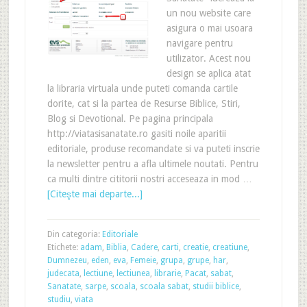
un nou website care
asigura o mai usoara
navigare pentru
utilizator. Acest nou
design se aplica atat
la libraria virtuala unde puteti comanda cartile
dorite, cat si la partea de Resurse Biblice, Stiri,
Blog si Devotional. Pe pagina principala
http://viatasisanatate.ro gasiti noile aparitii
editoriale, produse recomandate si va puteti inscrie
la newsletter pentru a afla ultimele noutati. Pentru
ca multi dintre cititorii nostri acceseaza in mod …
[Citeşte mai departe...]
Din categoria:
Editoriale
Etichete:
adam
,
Biblia
,
Cadere
,
carti
,
creatie
,
creatiune
,
Dumnezeu
,
eden
,
eva
,
Femeie
,
grupa
,
grupe
,
har
,
judecata
,
lectiune
,
lectiunea
,
librarie
,
Pacat
,
sabat
,
Sanatate
,
sarpe
,
scoala
,
scoala sabat
,
studii biblice
,
studiu
,
viata