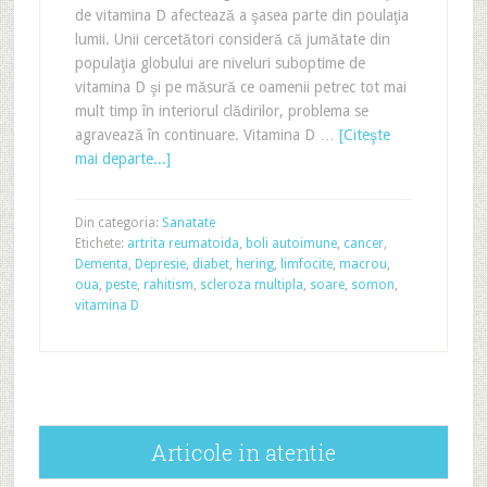
de vitamina D afectează a şasea parte din poulaţia
lumii. Unii cercetători consideră că jumătate din
populaţia globului are niveluri suboptime de
vitamina D şi pe măsură ce oamenii petrec tot mai
mult timp în interiorul clădirilor, problema se
agravează în continuare. Vitamina D …
[Citeşte
mai departe...]
Din categoria:
Sanatate
Etichete:
artrita reumatoida
,
boli autoimune
,
cancer
,
Dementa
,
Depresie
,
diabet
,
hering
,
limfocite
,
macrou
,
oua
,
peste
,
rahitism
,
scleroza multipla
,
soare
,
somon
,
vitamina D
Articole in atentie