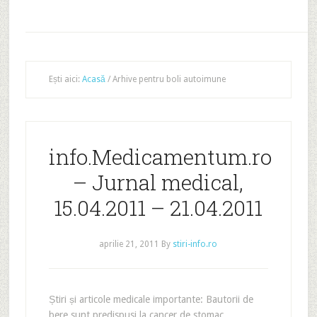
Ești aici:
Acasă
/
Arhive pentru boli autoimune
info.Medicamentum.ro
– Jurnal medical,
15.04.2011 – 21.04.2011
aprilie 21, 2011
By
stiri-info.ro
Știri și articole medicale importante: Bautorii de
bere sunt predispusi la cancer de stomac