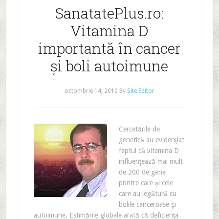
SanatatePlus.ro:
Vitamina D
importantă în cancer
şi boli autoimune
octombrie 14, 2010
By
Site Editor
Cercetările de
genetică au evidenţiat
faptul că vitamina D
influenţează mai mult
de 200 de gene
printre care şi cele
care au legătură cu
bolile canceroase şi
autoimune. Estimările globale arată că deficienţa