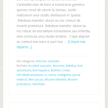
Cantitatile mari de bere si inzestrarea genetica
sporesc riscul de cancer la stomac, sustin
realizatorii unui studiu desfasurat in Spania.
Bebelusii mamelor obeze au risc crescut de
moarte prematura Bebelusii mamelor obeze au
risc ridicat de mortalitate intrauterina sau infantila,
este concluzia unui studiu britanic. Copiii alaptati
au creierul mai mare si sunt mai …
[Citeşte mai
departe...]
Din categoria:
Articole
,
Sanatate
Etichete:
Accident vascular
,
Anorexie
,
Bebelus
,
boli
autoimune
,
Boli hepatice
,
Bulimie
,
Creier
,
info.Medicamentum.ro
,
inima
,
inteligenta
,
Jurnal
medical
,
Mers pe jos
,
Moarte infantila
,
Moarte
prematura
,
obezitate