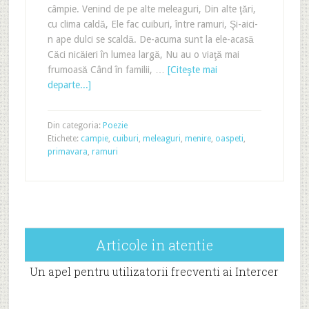
câmpie. Venind de pe alte meleaguri, Din alte ţări,
cu clima caldă, Ele fac cuiburi, între ramuri, Şi-aici-
n ape dulci se scaldă. De-acuma sunt la ele-acasă
Căci nicăieri în lumea largă, Nu au o viaţă mai
frumoasă Când în familii, …
[Citeşte mai
departe...]
Din categoria:
Poezie
Etichete:
campie
,
cuiburi
,
meleaguri
,
menire
,
oaspeti
,
primavara
,
ramuri
Articole in atentie
Un apel pentru utilizatorii frecventi ai Intercer