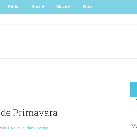
Biblia
Social
Muzică
Foto
 de Primavara
Mo
09
By
Flavius Laurian Duverna