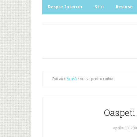
Despre Intercer
Stiri
Resurse
Ești aici:
Acasă
/
Arhive pentru cuiburi
Oaspeti
aprilie 30, 20