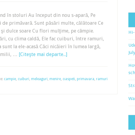
nd în stoluri Au început din nou s-apară, Pe
gi de primăvară. Sunt păsări multe, călătoare Ce
n şi dulce soare Cu flori mulţime, pe câmpie.
Hi
ri, cu clima caldă, Ele fac cuiburi, între ramuri,
Ude
 sunt la ele-acasă Căci nicăieri în lumea largă,
Jul
amilii, …
[Citeşte mai departe...]
Ho
sch
te:
campie
,
cuiburi
,
meleaguri
,
menire
,
oaspeti
,
primavara
,
ramuri
Str
Wat