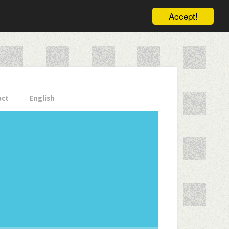
ele pe email aici!
Accept!
Close
act
English