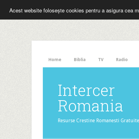
Folosesti Inter
Acest website folosește cookies pentru a asigura cea m
The
HelloBar
- a
little
bar
that
Home
Biblia
TV
Radio
gets
noticed!
Intercer
Romania
Resurse Crestine Romanesti Gratuit