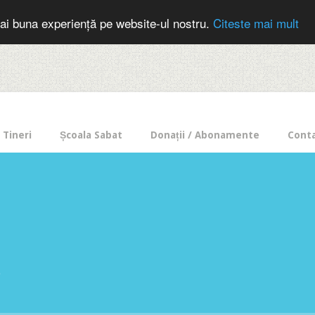
cer in mod frecvent?
Doneaza pentru Intercer aici!
Inscrie-te la buletin
ai buna experiență pe website-ul nostru.
Citeste mai mult
Tineri
Școala Sabat
Donații / Abonamente
Cont
e