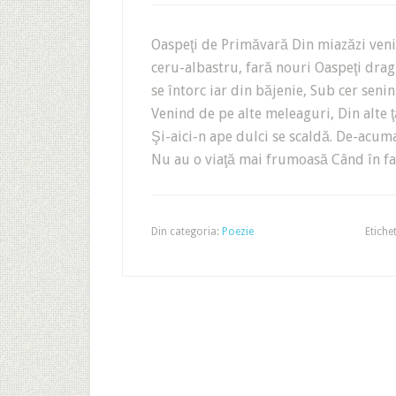
Oaspeţi de Primăvară Din miazăzi veni
ceru-albastru, fară nouri Oaspeţi dra
se întorc iar din băjenie, Sub cer seni
Venind de pe alte meleaguri, Din alte ţă
Şi-aici-n ape dulci se scaldă. De-acuma
Nu au o viaţă mai frumoasă Când în f
Din categoria:
Poezie
Etiche