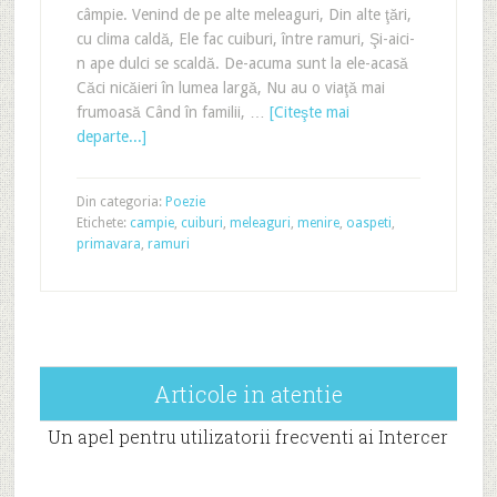
câmpie. Venind de pe alte meleaguri, Din alte ţări,
cu clima caldă, Ele fac cuiburi, între ramuri, Şi-aici-
n ape dulci se scaldă. De-acuma sunt la ele-acasă
Căci nicăieri în lumea largă, Nu au o viaţă mai
frumoasă Când în familii, …
[Citeşte mai
departe...]
Din categoria:
Poezie
Etichete:
campie
,
cuiburi
,
meleaguri
,
menire
,
oaspeti
,
primavara
,
ramuri
Articole in atentie
Un apel pentru utilizatorii frecventi ai Intercer