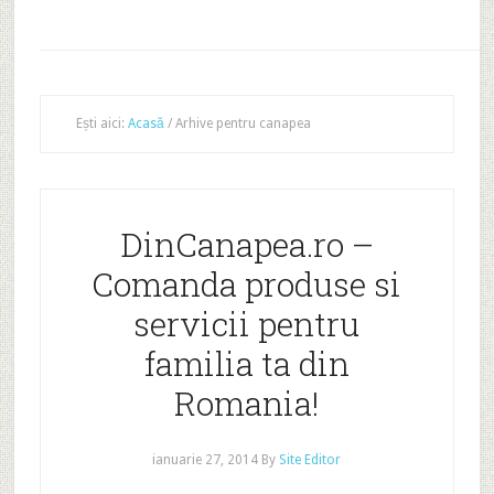
Ești aici:
Acasă
/
Arhive pentru canapea
DinCanapea.ro –
Comanda produse si
servicii pentru
familia ta din
Romania!
ianuarie 27, 2014
By
Site Editor