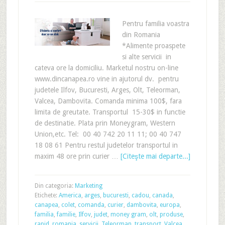
Pentru familia voastra
din Romania
*Alimente proaspete
si alte servicii in
cateva ore la domiciliu. Marketul nostru on-line
www.dincanapea.ro vine in ajutorul dv. pentru
judetele Ilfov, Bucuresti, Arges, Olt, Teleorman,
Valcea, Dambovita. Comanda minima 100$, fara
limita de greutate. Transportul 15-30$ in functie
de destinatie. Plata prin Moneygram, Western
Union,etc. Tel: 00 40 742 20 11 11; 00 40 747
18 08 61 Pentru restul judetelor transportul in
maxim 48 ore prin curier …
[Citeşte mai departe...]
Din categoria:
Marketing
Etichete:
America
,
arges
,
bucuresti
,
cadou
,
canada
,
canapea
,
colet
,
comanda
,
curier
,
dambovita
,
europa
,
familia
,
familie
,
Ilfov
,
judet
,
money gram
,
olt
,
produse
,
rapid
,
romania
,
servicii
,
Teleorman
,
transport
,
Valcea
,