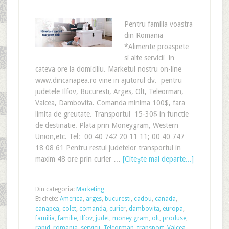
Pentru familia voastra
din Romania
*Alimente proaspete
si alte servicii in
cateva ore la domiciliu. Marketul nostru on-line
www.dincanapea.ro vine in ajutorul dv. pentru
judetele Ilfov, Bucuresti, Arges, Olt, Teleorman,
Valcea, Dambovita. Comanda minima 100$, fara
limita de greutate. Transportul 15-30$ in functie
de destinatie. Plata prin Moneygram, Western
Union,etc. Tel: 00 40 742 20 11 11; 00 40 747
18 08 61 Pentru restul judetelor transportul in
maxim 48 ore prin curier …
[Citeşte mai departe...]
Din categoria:
Marketing
Etichete:
America
,
arges
,
bucuresti
,
cadou
,
canada
,
canapea
,
colet
,
comanda
,
curier
,
dambovita
,
europa
,
familia
,
familie
,
Ilfov
,
judet
,
money gram
,
olt
,
produse
,
rapid
,
romania
,
servicii
,
Teleorman
,
transport
,
Valcea
,