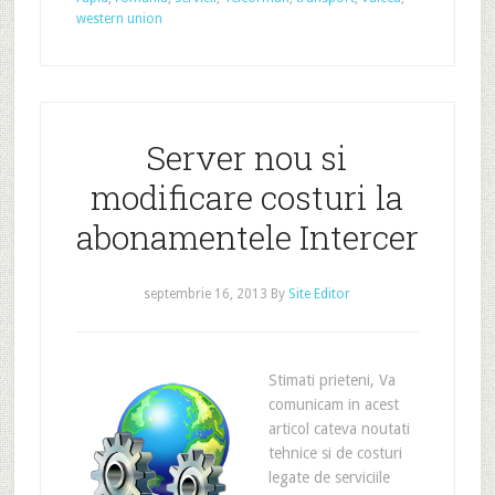
western union
Server nou si
modificare costuri la
abonamentele Intercer
septembrie 16, 2013
By
Site Editor
Stimati prieteni, Va
comunicam in acest
articol cateva noutati
tehnice si de costuri
legate de serviciile