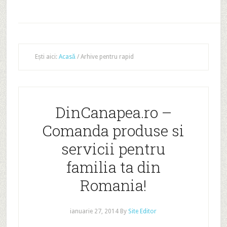
Ești aici:
Acasă
/
Arhive pentru rapid
DinCanapea.ro –
Comanda produse si
servicii pentru
familia ta din
Romania!
ianuarie 27, 2014
By
Site Editor