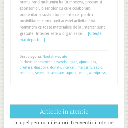
primul rand multumim lui Dumnezeu, precum si
sponsorilor, bisericilor cu care colaboram,
prietenilor si sustinatorilor Intercer pentru
posibilitatea continuarii acestei activitati! Va
reamintim ca toate materialele de la Intercer sunt
gratuite. Intercer este o organizatie …
[Citeşte
mai departe...]
Din categoria:
Noutati website
Etichete:
abonament
,
adventist
,
ajuta
,
ajutor
,
azs
,
crestere
,
diaspora
,
donatii
,
intercer
,
intercer tv
,
rapid
,
romania
,
server
,
strainatate
,
suport
,
tehnic
,
wordpress
Articole in atentie
Un apel pentru utilizatorii frecventi ai Intercer