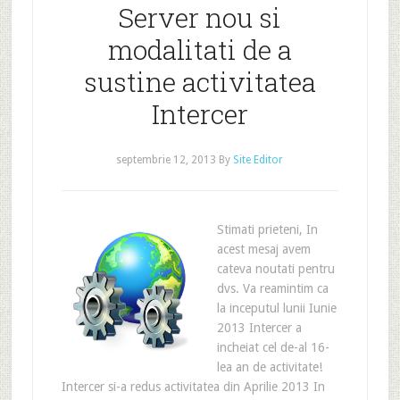
Server nou si
modalitati de a
sustine activitatea
Intercer
septembrie 12, 2013
By
Site Editor
Stimati prieteni, In
acest mesaj avem
cateva noutati pentru
dvs. Va reamintim ca
la inceputul lunii Iunie
2013 Intercer a
incheiat cel de-al 16-
lea an de activitate!
Intercer si-a redus activitatea din Aprilie 2013 In