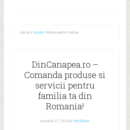
Ești aici:
Acasă
/
Arhive pentru Valcea
DinCanapea.ro –
Comanda produse si
servicii pentru
familia ta din
Romania!
ianuarie 27, 2014
By
Site Editor