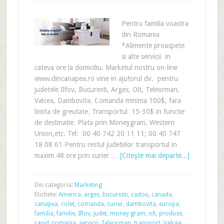
Pentru familia voastra
din Romania
*Alimente proaspete
si alte servicii in
cateva ore la domiciliu. Marketul nostru on-line
www.dincanapea.ro vine in ajutorul dv. pentru
judetele Ilfov, Bucuresti, Arges, Olt, Teleorman,
Valcea, Dambovita. Comanda minima 100$, fara
limita de greutate. Transportul 15-30$ in functie
de destinatie. Plata prin Moneygram, Western
Union,etc. Tel: 00 40 742 20 11 11; 00 40 747
18 08 61 Pentru restul judetelor transportul in
maxim 48 ore prin curier …
[Citeşte mai departe...]
Din categoria:
Marketing
Etichete:
America
,
arges
,
bucuresti
,
cadou
,
canada
,
canapea
,
colet
,
comanda
,
curier
,
dambovita
,
europa
,
familia
,
familie
,
Ilfov
,
judet
,
money gram
,
olt
,
produse
,
rapid
,
romania
,
servicii
,
Teleorman
,
transport
,
Valcea
,