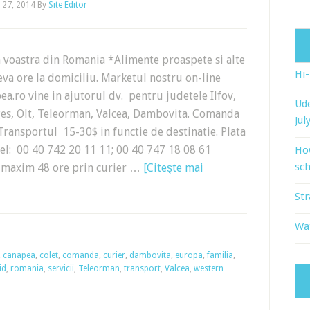
 27, 2014
By
Site Editor
a voastra din Romania *Alimente proaspete si alte
Hi
teva ore la domiciliu. Marketul nostru on-line
.ro vine in ajutorul dv. pentru judetele Ilfov,
Ude
ges, Olt, Teleorman, Valcea, Dambovita. Comanda
Jul
Transportul 15-30$ in functie de destinatie. Plata
l: 00 40 742 20 11 11; 00 40 747 18 08 61
Ho
sch
n maxim 48 ore prin curier …
[Citeşte mai
Str
Wat
,
canapea
,
colet
,
comanda
,
curier
,
dambovita
,
europa
,
familia
,
id
,
romania
,
servicii
,
Teleorman
,
transport
,
Valcea
,
western