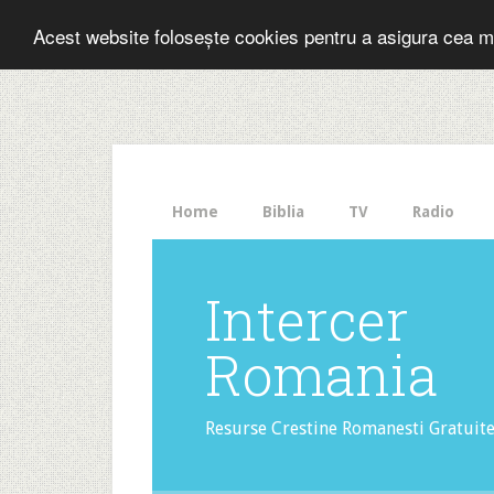
Folosesti Inter
Acest website folosește cookies pentru a asigura cea m
The
HelloBar
- a
little
bar
that
Home
Biblia
TV
Radio
gets
noticed!
Intercer
Romania
Resurse Crestine Romanesti Gratuit