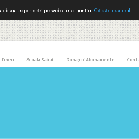
cer in mod frecvent?
Doneaza pentru Intercer aici!
Inscrie-te la buletin
ai buna experiență pe website-ul nostru.
Citeste mai mult
Tineri
Școala Sabat
Donații / Abonamente
Cont
e