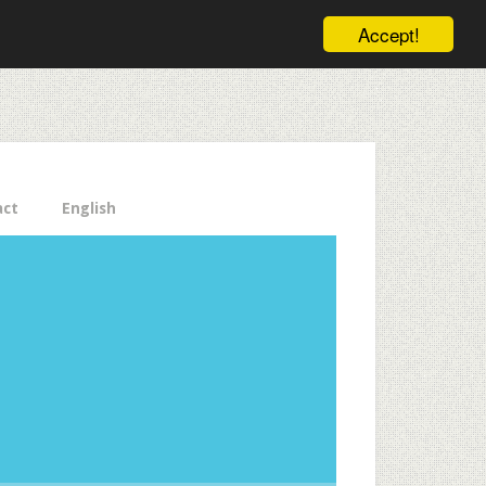
ele pe email aici!
Accept!
Close
act
English