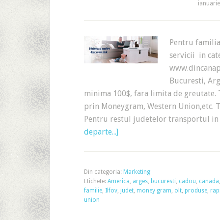
ianuarie
Pentru famili
servicii in ca
www.dincanapea
Bucuresti, Ar
minima 100$, fara limita de greutate. 
prin Moneygram, Western Union,etc. Te
Pentru restul judetelor transportul i
departe...]
Din categoria:
Marketing
Etichete:
America
,
arges
,
bucuresti
,
cadou
,
canada
familie
,
Ilfov
,
judet
,
money gram
,
olt
,
produse
,
rap
union