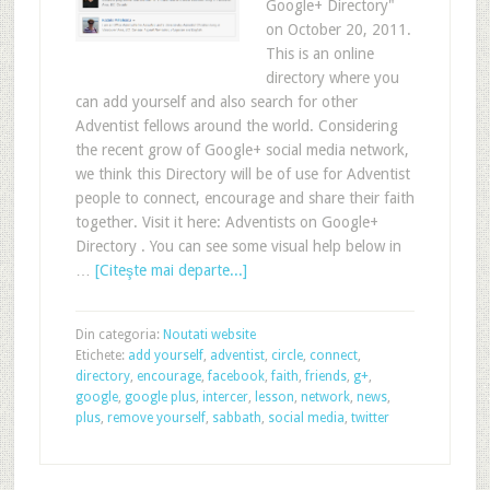
Google+ Directory"
on October 20, 2011.
This is an online
directory where you
can add yourself and also search for other
Adventist fellows around the world. Considering
the recent grow of Google+ social media network,
we think this Directory will be of use for Adventist
people to connect, encourage and share their faith
together. Visit it here: Adventists on Google+
Directory . You can see some visual help below in
…
[Citeşte mai departe...]
Din categoria:
Noutati website
Etichete:
add yourself
,
adventist
,
circle
,
connect
,
directory
,
encourage
,
facebook
,
faith
,
friends
,
g+
,
google
,
google plus
,
intercer
,
lesson
,
network
,
news
,
plus
,
remove yourself
,
sabbath
,
social media
,
twitter