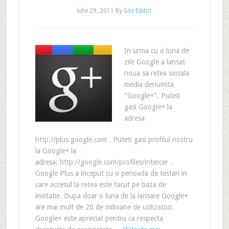
iulie 29, 2011
By
Site Editor
In urma cu o luna de
zile Google a lansat
noua sa retea sociala
media denumita
"Google+". Puteti
gasi Google+ la
adresa
http://plus.google.com . Puteti gasi profilul nostru
la Google+ la
adresa: http://google.com/profiles/intercer .
Google Plus a inceput cu o perioada de testari in
care accesul la retea este facut pe baza de
invitatie. Dupa doar o luna de la lansare Google+
are mai mult de 20 de milioane de utilizatori.
Google+ este apreciat pentru ca respecta