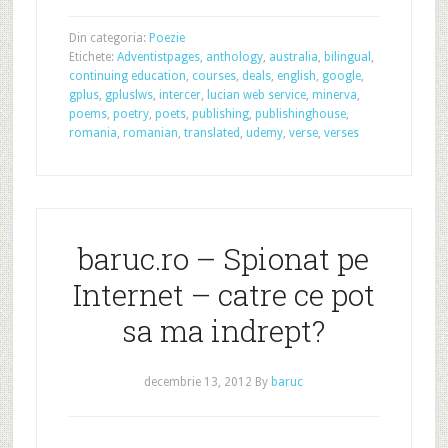
Din categoria:
Poezie
Etichete:
Adventistpages
,
anthology
,
australia
,
bilingual
,
continuing education
,
courses
,
deals
,
english
,
google
,
gplus
,
gpluslws
,
intercer
,
lucian web service
,
minerva
,
poems
,
poetry
,
poets
,
publishing
,
publishinghouse
,
romania
,
romanian
,
translated
,
udemy
,
verse
,
verses
baruc.ro – Spionat pe
Internet – catre ce pot
sa ma indrept?
decembrie 13, 2012
By
baruc