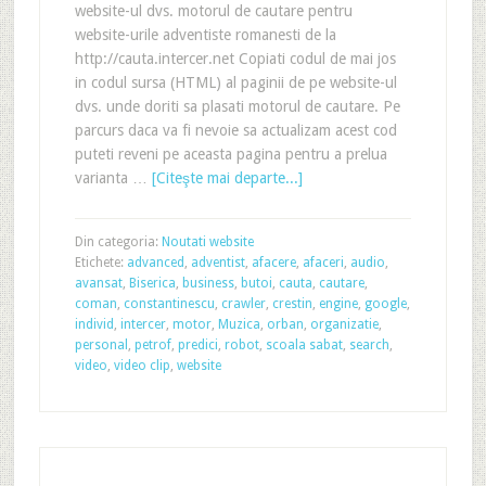
website-ul dvs. motorul de cautare pentru
website-urile adventiste romanesti de la
http://cauta.intercer.net Copiati codul de mai jos
in codul sursa (HTML) al paginii de pe website-ul
dvs. unde doriti sa plasati motorul de cautare. Pe
parcurs daca va fi nevoie sa actualizam acest cod
puteti reveni pe aceasta pagina pentru a prelua
varianta …
[Citeşte mai departe...]
Din categoria:
Noutati website
Etichete:
advanced
,
adventist
,
afacere
,
afaceri
,
audio
,
avansat
,
Biserica
,
business
,
butoi
,
cauta
,
cautare
,
coman
,
constantinescu
,
crawler
,
crestin
,
engine
,
google
,
individ
,
intercer
,
motor
,
Muzica
,
orban
,
organizatie
,
personal
,
petrof
,
predici
,
robot
,
scoala sabat
,
search
,
video
,
video clip
,
website