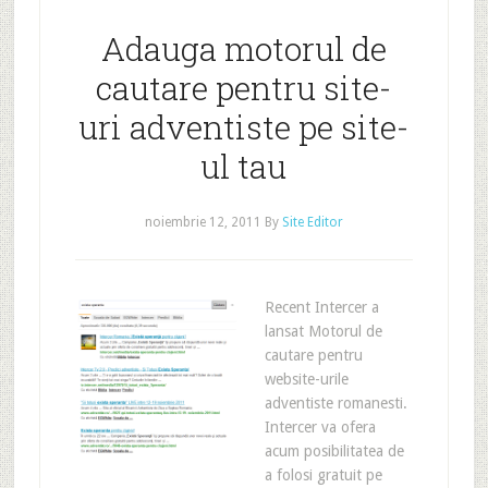
Adauga motorul de
cautare pentru site-
uri adventiste pe site-
ul tau
noiembrie 12, 2011
By
Site Editor
Recent Intercer a
lansat Motorul de
cautare pentru
website-urile
adventiste romanesti.
Intercer va ofera
acum posibilitatea de
a folosi gratuit pe