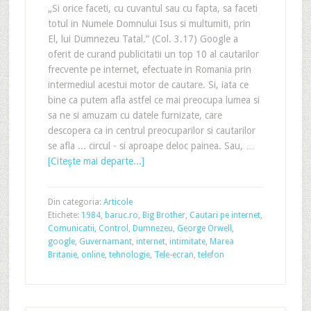
„Si orice faceti, cu cuvantul sau cu fapta, sa faceti
totul in Numele Domnului Isus si multumiti, prin
El, lui Dumnezeu Tatal.” (Col. 3.17) Google a
oferit de curand publicitatii un top 10 al cautarilor
frecvente pe internet, efectuate in Romania prin
intermediul acestui motor de cautare. Si, iata ce
bine ca putem afla astfel ce mai preocupa lumea si
sa ne si amuzam cu datele furnizate, care
descopera ca in centrul preocuparilor si cautarilor
se afla ... circul - si aproape deloc painea. Sau, …
[Citeşte mai departe...]
Din categoria:
Articole
Etichete:
1984
,
baruc.ro
,
Big Brother
,
Cautari pe internet
,
Comunicatii
,
Control
,
Dumnezeu
,
George Orwell
,
google
,
Guvernamant
,
internet
,
intimitate
,
Marea
Britanie
,
online
,
tehnologie
,
Tele-ecran
,
telefon