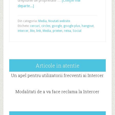
drepturile de proprietate …
[Citeşte mai
departe...]
Din categoria:
Media
,
Noutati website
Etichete:
cercuri
,
circles
,
google
,
google plus
,
hangout
,
intercer
,
like
,
link
,
Media
,
prieten
,
retea
,
Social
Articole in atentie
Un apel pentru utilizatorii frecventi ai Intercer
Modalitati de a va face reclama la Intercer