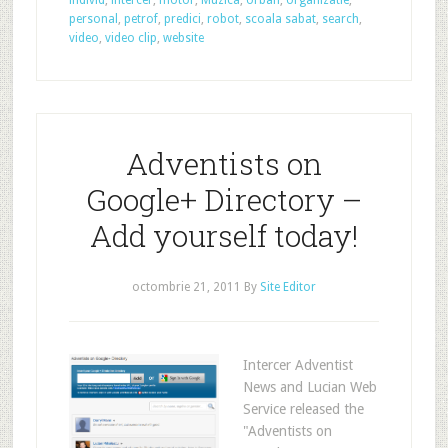
individ
,
intercer
,
motor
,
Muzica
,
orban
,
organizatie
,
personal
,
petrof
,
predici
,
robot
,
scoala sabat
,
search
,
video
,
video clip
,
website
Adventists on
Google+ Directory –
Add yourself today!
octombrie 21, 2011
By
Site Editor
Intercer Adventist
News and Lucian Web
Service released the
"Adventists on