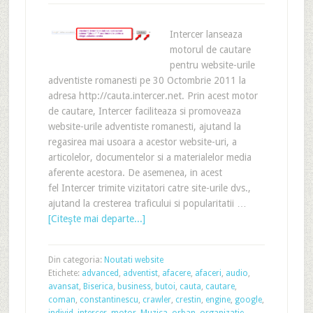
Intercer lanseaza
motorul de cautare
pentru website-urile
adventiste romanesti pe 30 Octombrie 2011 la
adresa http://cauta.intercer.net. Prin acest motor
de cautare, Intercer faciliteaza si promoveaza
website-urile adventiste romanesti, ajutand la
regasirea mai usoara a acestor website-uri, a
articolelor, documentelor si a materialelor media
aferente acestora. De asemenea, in acest
fel Intercer trimite vizitatori catre site-urile dvs.,
ajutand la cresterea traficului si popularitatii …
[Citeşte mai departe...]
Din categoria:
Noutati website
Etichete:
advanced
,
adventist
,
afacere
,
afaceri
,
audio
,
avansat
,
Biserica
,
business
,
butoi
,
cauta
,
cautare
,
coman
,
constantinescu
,
crawler
,
crestin
,
engine
,
google
,