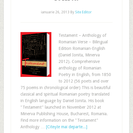
ianuarie 26, 2013
By
Site Editor
Testament – Anthology of
Romanian Verse – Bilingual
Edition Romanian-English
(Daniel Ionita, Minerva
2012). Comprehensive
anthology of Romanian
Poetry in English, from 1850
to 2012 (56 poets and over
75 poems in chronological order) This is beautiful
classical and spiritual Romanian poetry translated
in English language by Daniel Ionita. His book
"Testament" launched in November 2012 at
Minerva Publishing House, Bucharest, Romania.
Find more information on the "Testament"
Anthology …
[Citeşte mai departe...]