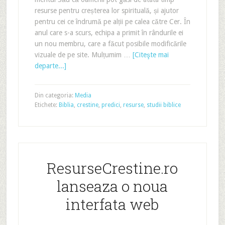
resurse pentru creșterea lor spirituală, și ajutor
pentru cei ce îndrumă pe alții pe calea către Cer. În
anul care s-a scurs, echipa a primit în rândurile ei
un nou membru, care a făcut posibile modificările
vizuale de pe site. Mulțumim …
[Citeşte mai
departe...]
Din categoria:
Media
Etichete:
Biblia
,
crestine
,
predici
,
resurse
,
studii biblice
ResurseCrestine.ro
lanseaza o noua
interfata web