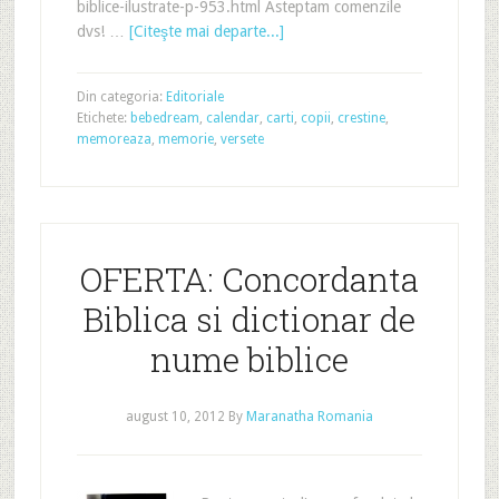
biblice-ilustrate-p-953.html Asteptam comenzile
dvs! …
[Citeşte mai departe...]
Din categoria:
Editoriale
Etichete:
bebedream
,
calendar
,
carti
,
copii
,
crestine
,
memoreaza
,
memorie
,
versete
OFERTA: Concordanta
Biblica si dictionar de
nume biblice
august 10, 2012
By
Maranatha Romania