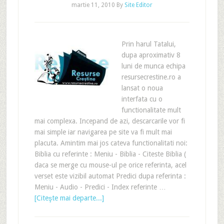
martie 11, 2010
By
Site Editor
Prin harul Tatalui,
dupa aproximativ 8
luni de munca echipa
resursecrestine.ro a
lansat o noua
interfata cu o
functionalitate mult
mai complexa. Incepand de azi, descarcarile vor fi
mai simple iar navigarea pe site va fi mult mai
placuta. Amintim mai jos cateva functionalitati noi:
Biblia cu referinte : Meniu - Biblia - Citeste Biblia (
daca se merge cu mouse-ul pe orice referinta, acel
verset este vizibil automat Predici dupa referinta :
Meniu - Audio - Predici - Index referinte …
[Citeşte mai departe...]