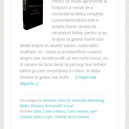
Pentru un studiu aprofundat al
Scripturii ai nevoie de o
concordanta biblica completa.
Concordanta biblica este o
unealta foarte cautata de
cercetatorii bibliei, pentru ca ea
te ajuta sa gasesti foarte usor
detalii despre un anumit subiect, nume biblic,
localitate, etc. Odata ce ai indentificat cuvantul
despre care doresti sa afli cat mai multe lucruri, nu
iti ramane de facut decat sa parcurgi firul textelor
biblice pe care concordanta ti-l ofera. In limba
romana se gasesc mai multe …
[Citeşte mai
departe...]
Din categoria:
Anunturi
,
Articole
,
Generale
,
Marketing
,
Media
,
Misiune
,
Non-profit
,
Social
Etichete:
biblii
,
Carte crestina
,
Carti crestine
,
carti
crestine pentru copii
,
crestine
,
de la romane