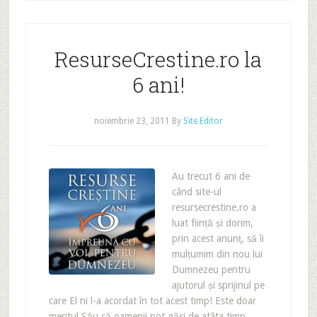
ResurseCrestine.ro la
6 ani!
noiembrie 23, 2011
By
Site Editor
Au trecut 6 ani de
când site-ul
resursecrestine.ro a
luat ființă și dorim,
prin acest anunț, să îi
mulțumim din nou lui
Dumnezeu pentru
ajutorul și sprijinul pe
care El ni l-a acordat în tot acest timp! Este doar
meritul Său că oamenii pot găsi de atâta timp