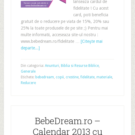
lanseaza cardul de
fidelitate ! Cu acest
card, poti beneficia
gratuit de o reducere pe viata de 15%, 20% sau
25% la toate produsele de pe site ;) Pentru mai
multe informatii, acceseaza site-ul nostru :
www.bebedream.ro/fidelitate …
[Citeşte mai
departe...]
Din categoria:
Anunturi
,
Biblia si Resurse Biblice
,
Generale
Etichete:
bebedream
,
copii
,
crestine
,
fidelitate
,
materiale
,
Reducere
BebeDream.ro –
Calendar 2013 cu