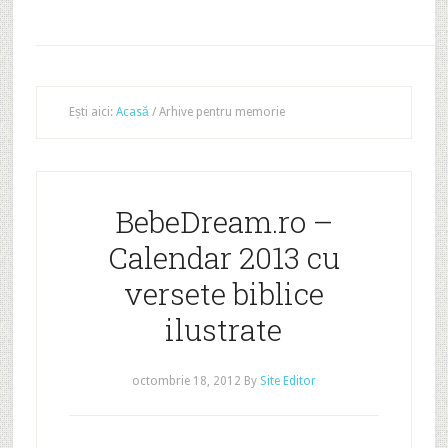
Ești aici:
Acasă
/
Arhive pentru memorie
BebeDream.ro –
Calendar 2013 cu
versete biblice
ilustrate
octombrie 18, 2012
By
Site Editor