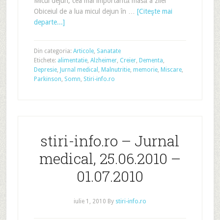
Micul dejun, cea mai importantă masă a zilei
Obiceiul de a lua micul dejun în …
[Citeşte mai
departe...]
Din categoria:
Articole
,
Sanatate
Etichete:
alimentatie
,
Alzheimer
,
Creier
,
Dementa
,
Depresie
,
Jurnal medical
,
Malnutritie
,
memorie
,
Miscare
,
Parkinson
,
Somn
,
Stiri-info.ro
stiri-info.ro – Jurnal
medical, 25.06.2010 –
01.07.2010
iulie 1, 2010
By
stiri-info.ro