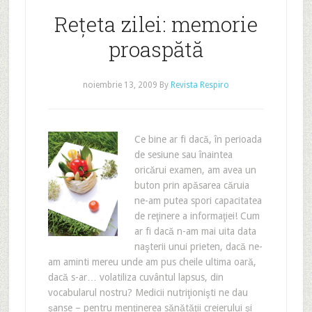
Reţeta zilei: memorie
proaspătă
noiembrie 13, 2009
By
Revista Respiro
Ce bine ar fi dacă, în perioada
de sesiune sau înaintea
oricărui examen, am avea un
buton prin apăsarea căruia
ne-am putea spori capacitatea
de reţinere a informaţiei! Cum
ar fi dacă n-am mai uita data
naşterii unui prieten, dacă ne-
am aminti mereu unde am pus cheile ultima oară,
dacă s-ar… volatiliza cuvântul lapsus, din
vocabularul nostru? Medicii nutriţionişti ne dau
şanse – pentru menţinerea sănătăţii creierului şi