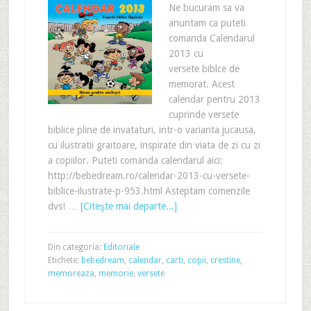
Ne bucuram sa va
anuntam ca puteti
comanda Calendarul
2013 cu
versete biblce de
memorat. Acest
calendar pentru 2013
cuprinde versete
biblice pline de invataturi, intr-o varianta jucausa,
cu ilustratii graitoare, inspirate din viata de zi cu zi
a copiilor. Puteti comanda calendarul aici:
http://bebedream.ro/calendar-2013-cu-versete-
biblice-ilustrate-p-953.html Asteptam comenzile
dvs! …
[Citeşte mai departe...]
Din categoria:
Editoriale
Etichete:
bebedream
,
calendar
,
carti
,
copii
,
crestine
,
memoreaza
,
memorie
,
versete