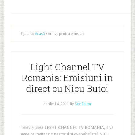
Ești aici:
Acasă
/
Arhive pentru emisiuni
Light Channel TV
Romania: Emisiuni in
direct cu Nicu Butoi
aprilie 14, 2011
By
Site Editor
Televiziunea LIGHT CHANNEL TV ROMANIA, il va
avea ca invitat pe pastorul si evanghelistul NICU