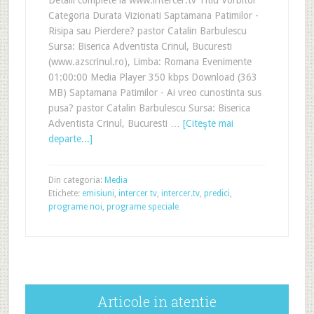
Detalii complete la www.intercer.tv Titlu Vorbitor
Categoria Durata Vizionati Saptamana Patimilor -
Risipa sau Pierdere? pastor Catalin Barbulescu
Sursa: Biserica Adventista Crinul, Bucuresti
(www.azscrinul.ro), Limba: Romana Evenimente
01:00:00 Media Player 350 kbps Download (363
MB) Saptamana Patimilor - Ai vreo cunostinta sus
pusa? pastor Catalin Barbulescu Sursa: Biserica
Adventista Crinul, Bucuresti …
[Citeşte mai
departe...]
Din categoria:
Media
Etichete:
emisiuni
,
intercer tv
,
intercer.tv
,
predici
,
programe noi
,
programe speciale
Articole in atentie