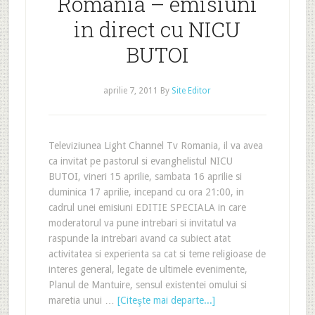
Romania – emisiuni
in direct cu NICU
BUTOI
aprilie 7, 2011
By
Site Editor
Televiziunea Light Channel Tv Romania, il va avea
ca invitat pe pastorul si evanghelistul NICU
BUTOI, vineri 15 aprilie, sambata 16 aprilie si
duminica 17 aprilie, incepand cu ora 21:00, in
cadrul unei emisiuni EDITIE SPECIALA in care
moderatorul va pune intrebari si invitatul va
raspunde la intrebari avand ca subiect atat
activitatea si experienta sa cat si teme religioase de
interes general, legate de ultimele evenimente,
Planul de Mantuire, sensul existentei omului si
maretia unui …
[Citeşte mai departe...]