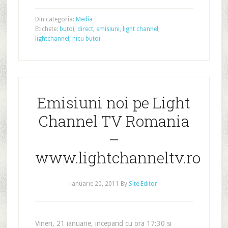
Din categoria:
Media
Etichete:
butoi
,
direct
,
emisiuni
,
light channel
,
lightchannel
,
nicu butoi
Emisiuni noi pe Light
Channel TV Romania
–
www.lightchanneltv.ro
ianuarie 20, 2011
By
Site Editor
Vineri, 21 ianuarie, incepand cu ora 17:30 si