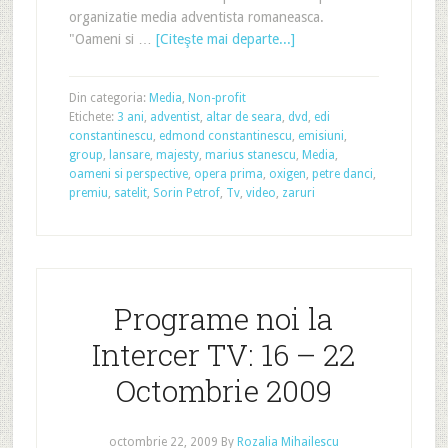
organizatie media adventista romaneasca.
"Oameni si …
[Citeşte mai departe...]
Din categoria:
Media
,
Non-profit
Etichete:
3 ani
,
adventist
,
altar de seara
,
dvd
,
edi
constantinescu
,
edmond constantinescu
,
emisiuni
,
group
,
lansare
,
majesty
,
marius stanescu
,
Media
,
oameni si perspective
,
opera prima
,
oxigen
,
petre danci
,
premiu
,
satelit
,
Sorin Petrof
,
Tv
,
video
,
zaruri
Programe noi la
Intercer TV: 16 – 22
Octombrie 2009
octombrie 22, 2009
By
Rozalia Mihailescu