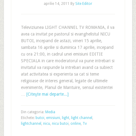
aprilie 14, 2011
By
Site Editor
Televiziunea LIGHT CHANNEL TV ROMANIA, il va
avea ca invitat pe pastorul si evanghelistul NICU
BUTOI, incepand de astazi, vineri 15 aprilie,
sambata 16 aprilie si duminica 17 aprilie, incepand
cu ora 21:00, in cadrul unei emisiuni EDITIE
SPECIALA in care moderatorul va pune intrebari si
invitatul va raspunde la intrebari avand ca subiect
atat activitatea si experienta sa cat si teme
religioase de interes general, legate de ultimele
evenimente, Planul de Mantuire, sensul existentei
…
[Citeşte mai departe...]
Din categoria:
Media
Etichete:
butoi
,
emisiuni
,
light
,
light channel
,
lightchannel
,
nicu
,
nicu butoi
,
online
,
Tv