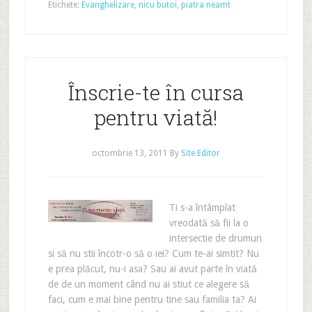
Etichete:
Evanghelizare
,
nicu butoi
,
piatra neamt
Înscrie-te în cursa
pentru viată!
octombrie 13, 2011
By
Site Editor
Ti s-a întâmplat
vreodată să fii la o
intersectie de drumuri
si să nu stii încotr-o să o iei? Cum te-ai simtit? Nu
e prea plăcut, nu-i asa? Sau ai avut parte în viată
de de un moment când nu ai stiut ce alegere să
faci, cum e mai bine pentru tine sau familia ta? Ai