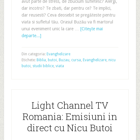
avut parte de stress, de zbucium sufletesc? Alergi,
dar incotro? Te zbati, dar pentru ce? Te implici,
dar reusesti? Ceva deosebit se pregăteste pentru
viata si sufletul tău. Orasul Buzău va fi martorul
unui eveniment unic la care …
[Citeşte mai
departe...]
Din categoria:
Evanghelizare
Etichete:
Biblia
,
butoi
,
Buzau
,
cursa
,
Evanghelizare
,
nicu
butoi
,
studii biblice
,
viata
Light Channel TV
Romania: Emisiuni in
direct cu Nicu Butoi