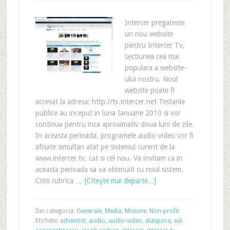
Intercer pregateste
un nou website
pentru Intercer Tv,
sectiunea cea mai
populara a website-
ului nostru. Noul
website poate fi
accesat la adresa: http://tv.intercer.net Testarile
publice au inceput in luna Ianuarie 2010 si vor
continua pentru inca aproximativ doua luni de zile.
In aceasta perioada, programele audio-video vor fi
afisate simultan atat pe sistemul curent de la
www.intercer.tv, cat si cel nou. Va invitam ca in
aceasta perioada sa va obisnuiti cu noul sistem.
Cititi rubrica …
[Citeşte mai departe...]
Din categoria:
Generale
,
Media
,
Misiune
,
Non-profit
Etichete:
adventist
,
audio
,
audio-video
,
diaspora
,
edi