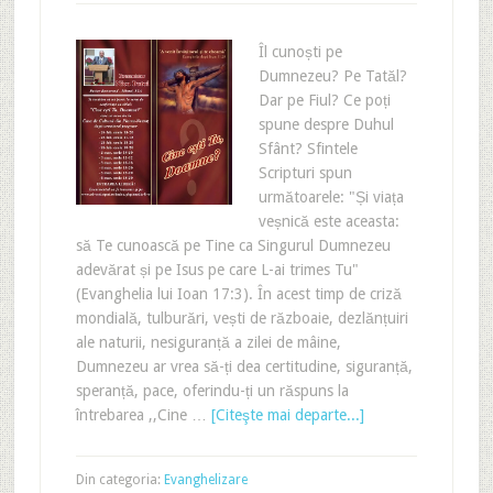
Îl cunoști pe
Dumnezeu? Pe Tatăl?
Dar pe Fiul? Ce poți
spune despre Duhul
Sfânt? Sfintele
Scripturi spun
următoarele: "Și viața
veșnică este aceasta:
să Te cunoască pe Tine ca Singurul Dumnezeu
adevărat și pe Isus pe care L-ai trimes Tu"
(Evanghelia lui Ioan 17:3). În acest timp de criză
mondială, tulburări, vești de războaie, dezlănțuiri
ale naturii, nesiguranță a zilei de mâine,
Dumnezeu ar vrea să-ți dea certitudine, siguranță,
speranță, pace, oferindu-ți un răspuns la
întrebarea ,,Cine …
[Citeşte mai departe...]
Din categoria:
Evanghelizare