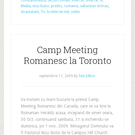
constantinescu
,
iacob coman
,
intercer
,
intercer tv
,
Media
,
nicu butoi
,
predici
,
romania
,
sebastian tirtirau
,
strainatate
,
Tv
,
tv.intercer.net
,
video
Camp Meeting
Romanesc la Toronto
septembrie 11, 2009
By
Site Editor
Va invitam cu mare bucurie la primul Camp
Meeting Romanesc din Canada, care se va tine la
Romanian Heralds acasa, incepand de vineri seara,
30 Oct. continuand sambata, 31 si incheindu-se
duminica, pe 1 nov. 2009. Mesagerul Domnului va
fi Pastorul Nicu Butoi de la Campus Hill Church