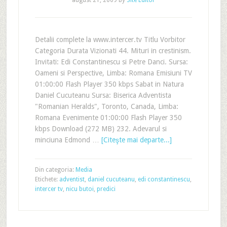
august 21, 2009
By
Site Editor
Detalii complete la www.intercer.tv Titlu Vorbitor
Categoria Durata Vizionati 44. Mituri in crestinism.
Invitati: Edi Constantinescu si Petre Danci. Sursa:
Oameni si Perspective, Limba: Romana Emisiuni TV
01:00:00 Flash Player 350 kbps Sabat in Natura
Daniel Cucuteanu Sursa: Biserica Adventista
"Romanian Heralds", Toronto, Canada, Limba:
Romana Evenimente 01:00:00 Flash Player 350
kbps Download (272 MB) 232. Adevarul si
minciuna Edmond …
[Citeşte mai departe...]
Din categoria:
Media
Etichete:
adventist
,
daniel cucuteanu
,
edi constantinescu
,
intercer tv
,
nicu butoi
,
predici