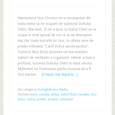
Mantuitorul Isus Christos ne-a recomandat din
toata inima sa ne ocupam de subiectul Duhului
Sfant. Mai mult, El ne-a spus ca Duhul Sfant se va
ocupa in mod special de noi ca sa ne descopere
mai clar toate lucrurile lui Isus. In ultima serie de
predici intitulata "Cand Duhul saruta pustiul",
Pastorul Nicu Butoi prezinta cel mai inaltator
subiect de meditatie si rugaciune, adevar actual si
profund, lucrarea Duhului Sfant in viata omului.
Multumim lui Dumnezeu pentru bucuria de a fi
fost martori …
[Citeşte mai departe...]
Din categoria:
Evanghelizare
,
Media
Etichete:
butoi
,
canada
,
duhul
,
Duhul Sfant
,
heralds
,
nicu
butoi
,
online
,
predici
,
pustiul
,
romanian