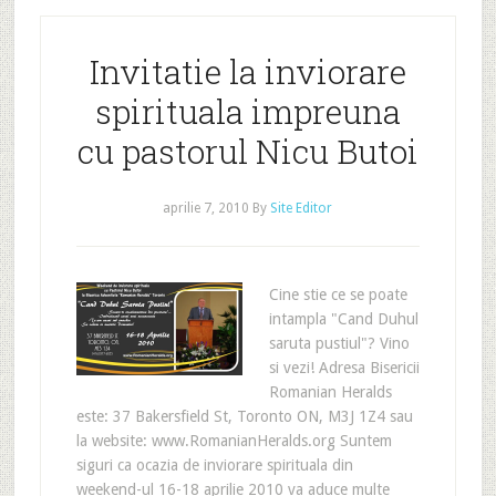
Invitatie la inviorare
spirituala impreuna
cu pastorul Nicu Butoi
aprilie 7, 2010
By
Site Editor
Cine stie ce se poate
intampla "Cand Duhul
saruta pustiul"? Vino
si vezi! Adresa Bisericii
Romanian Heralds
este: 37 Bakersfield St, Toronto ON, M3J 1Z4 sau
la website: www.RomanianHeralds.org Suntem
siguri ca ocazia de inviorare spirituala din
weekend-ul 16-18 aprilie 2010 va aduce multe