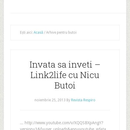
Ești aici:
Acasă
/
Arhive pentru butoi
Invata sa inveti –
Link2life cu Nicu
Butoi
noiembrie 25, 2013
By
Revista Respiro
... http://www.youtube.com/v/XQQSBXpAngY?
version=3&f=user_uploads&app=youtube_gdata