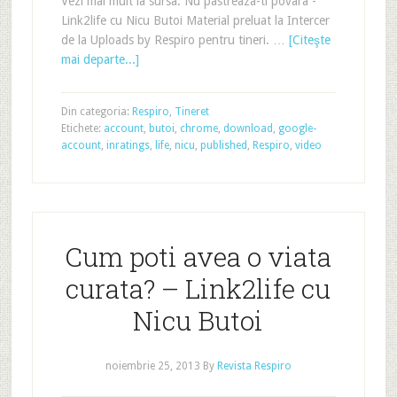
Vezi mai mult la sursa: Nu pastreaza-ti povara -
Link2life cu Nicu Butoi Material preluat la Intercer
de la Uploads by Respiro pentru tineri. …
[Citeşte
mai departe...]
Din categoria:
Respiro
,
Tineret
Etichete:
account
,
butoi
,
chrome
,
download
,
google-
account
,
inratings
,
life
,
nicu
,
published
,
Respiro
,
video
Cum poti avea o viata
curata? – Link2life cu
Nicu Butoi
noiembrie 25, 2013
By
Revista Respiro