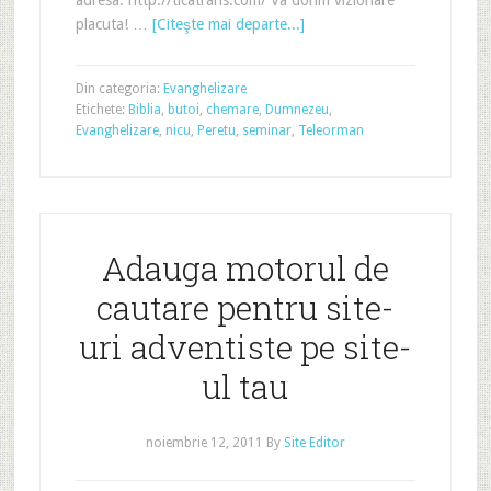
adresa: http://ticatrans.com/ Va dorim vizionare
placuta! …
[Citeşte mai departe...]
Din categoria:
Evanghelizare
Etichete:
Biblia
,
butoi
,
chemare
,
Dumnezeu
,
Evanghelizare
,
nicu
,
Peretu
,
seminar
,
Teleorman
Adauga motorul de
cautare pentru site-
uri adventiste pe site-
ul tau
noiembrie 12, 2011
By
Site Editor