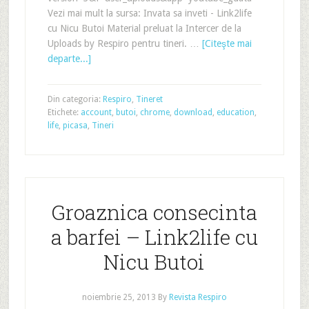
Vezi mai mult la sursa: Invata sa inveti - Link2life
cu Nicu Butoi Material preluat la Intercer de la
Uploads by Respiro pentru tineri. …
[Citeşte mai
departe...]
Din categoria:
Respiro
,
Tineret
Etichete:
account
,
butoi
,
chrome
,
download
,
education
,
life
,
picasa
,
Tineri
Groaznica consecinta
a barfei – Link2life cu
Nicu Butoi
noiembrie 25, 2013
By
Revista Respiro