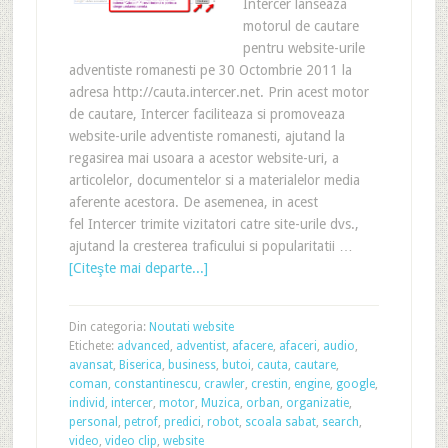
Intercer lanseaza
motorul de cautare
pentru website-urile
adventiste romanesti pe 30 Octombrie 2011 la
adresa http://cauta.intercer.net. Prin acest motor
de cautare, Intercer faciliteaza si promoveaza
website-urile adventiste romanesti, ajutand la
regasirea mai usoara a acestor website-uri, a
articolelor, documentelor si a materialelor media
aferente acestora. De asemenea, in acest
fel Intercer trimite vizitatori catre site-urile dvs.,
ajutand la cresterea traficului si popularitatii …
[Citeşte mai departe...]
Din categoria:
Noutati website
Etichete:
advanced
,
adventist
,
afacere
,
afaceri
,
audio
,
avansat
,
Biserica
,
business
,
butoi
,
cauta
,
cautare
,
coman
,
constantinescu
,
crawler
,
crestin
,
engine
,
google
,
individ
,
intercer
,
motor
,
Muzica
,
orban
,
organizatie
,
personal
,
petrof
,
predici
,
robot
,
scoala sabat
,
search
,
video
,
video clip
,
website