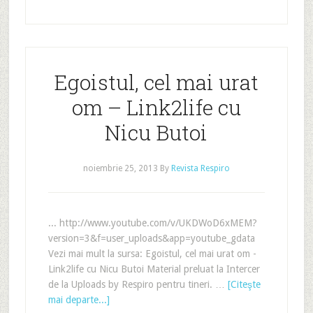
Egoistul, cel mai urat
om – Link2life cu
Nicu Butoi
noiembrie 25, 2013
By
Revista Respiro
... http://www.youtube.com/v/UKDWoD6xMEM?
version=3&f=user_uploads&app=youtube_gdata
Vezi mai mult la sursa: Egoistul, cel mai urat om -
Link2life cu Nicu Butoi Material preluat la Intercer
de la Uploads by Respiro pentru tineri. …
[Citeşte
mai departe...]