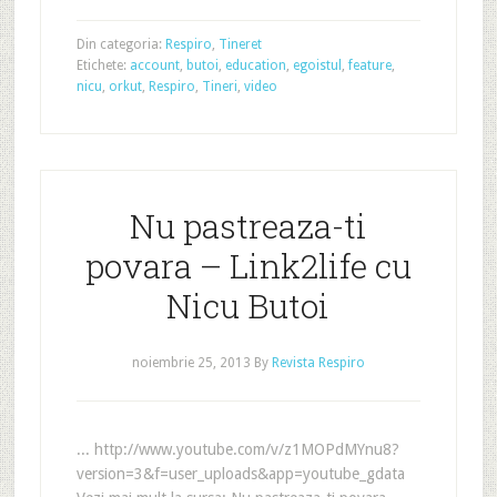
Din categoria:
Respiro
,
Tineret
Etichete:
account
,
butoi
,
education
,
egoistul
,
feature
,
nicu
,
orkut
,
Respiro
,
Tineri
,
video
Nu pastreaza-ti
povara – Link2life cu
Nicu Butoi
noiembrie 25, 2013
By
Revista Respiro
... http://www.youtube.com/v/z1MOPdMYnu8?
version=3&f=user_uploads&app=youtube_gdata