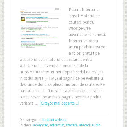
Recent Intercer a
lansat Motorul de
cautare pentru
website-urile
adventiste romanesti.
Intercer va ofera
acum posibilitatea de
a folosi gratuit pe
website-ul dvs. motorul de cautare pentru
website-urile adventiste romanesti de la
http://cauta.intercer.net Copiati codul de mai jos
in codul sursa (HTML) al paginii de pe website-ul
dvs. unde doriti sa plasati motorul de cautare. Pe
parcurs daca va fi nevoie sa actualizam acest cod
puteti reveni pe aceasta pagina pentru a prelua
varianta …
[Citeşte mai departe...]
Din categoria:
Noutati website
Etichete:
advanced
,
adventist
,
afacere
,
afaceri
,
audio
,