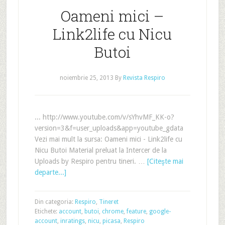
Oameni mici –
Link2life cu Nicu
Butoi
noiembrie 25, 2013
By
Revista Respiro
... http://www.youtube.com/v/sYhvMF_KK-o?
version=3&f=user_uploads&app=youtube_gdata
Vezi mai mult la sursa: Oameni mici - Link2life cu
Nicu Butoi Material preluat la Intercer de la
Uploads by Respiro pentru tineri. …
[Citeşte mai
departe...]
Din categoria:
Respiro
,
Tineret
Etichete:
account
,
butoi
,
chrome
,
feature
,
google-
account
,
inratings
,
nicu
,
picasa
,
Respiro