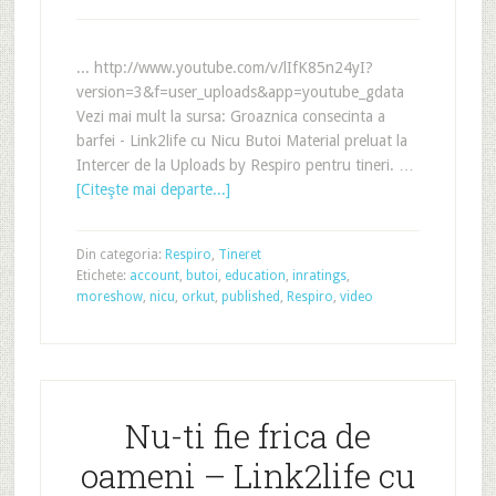
... http://www.youtube.com/v/lIfK85n24yI?
version=3&f=user_uploads&app=youtube_gdata
Vezi mai mult la sursa: Groaznica consecinta a
barfei - Link2life cu Nicu Butoi Material preluat la
Intercer de la Uploads by Respiro pentru tineri. …
[Citeşte mai departe...]
Din categoria:
Respiro
,
Tineret
Etichete:
account
,
butoi
,
education
,
inratings
,
moreshow
,
nicu
,
orkut
,
published
,
Respiro
,
video
Nu-ti fie frica de
oameni – Link2life cu