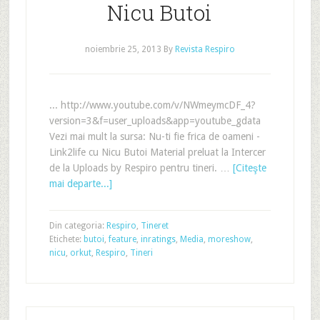
Nicu Butoi
noiembrie 25, 2013
By
Revista Respiro
... http://www.youtube.com/v/NWmeymcDF_4?
version=3&f=user_uploads&app=youtube_gdata
Vezi mai mult la sursa: Nu-ti fie frica de oameni -
Link2life cu Nicu Butoi Material preluat la Intercer
de la Uploads by Respiro pentru tineri. …
[Citeşte
mai departe...]
Din categoria:
Respiro
,
Tineret
Etichete:
butoi
,
feature
,
inratings
,
Media
,
moreshow
,
nicu
,
orkut
,
Respiro
,
Tineri