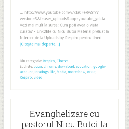
... http://www.youtube.com/v/xIa0FeRwSfY?
version=3&f=user_uploads&app=youtube_gdata
Vezi mai mult la sursa: Cum poti avea o viata
curata? - Link2life cu Nicu Butoi Material preluat la
Intercer de la Uploads by Respiro pentru tineri. …
[Citeşte mai departe...]
Din categoria:
Respiro
,
Tineret
Etichete:
butoi
,
chrome
,
download
,
education
,
google-
account
,
inratings
,
life
,
Media
,
moreshow
,
orkut
,
Respiro
,
video
Evanghelizare cu
pastorul Nicu Butoi la