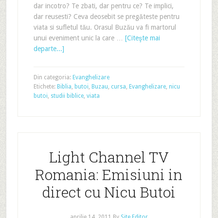
dar incotro? Te zbati, dar pentru ce? Te implici,
dar reusesti? Ceva deosebit se pregăteste pentru
viata si sufletul tău. Orasul Buzău va fi martorul
unui eveniment unic la care …
[Citeşte mai
departe...]
Din categoria:
Evanghelizare
Etichete:
Biblia
,
butoi
,
Buzau
,
cursa
,
Evanghelizare
,
nicu
butoi
,
studii biblice
,
viata
Light Channel TV
Romania: Emisiuni in
direct cu Nicu Butoi
aprilie 14, 2011
By
Site Editor