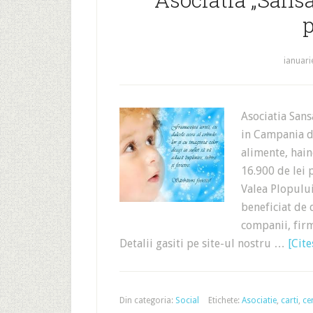
p
ianuari
Asociatia Sans
in Campania de
alimente, haine
16.900 de lei p
Valea Plopulu
beneficiat de 
companii, firm
Detalii gasiti pe site-ul nostru …
[Cite
Din categoria:
Social
Etichete:
Asociatie
,
carti
,
ce