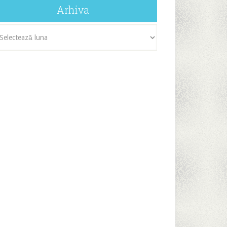
Arhiva
iva