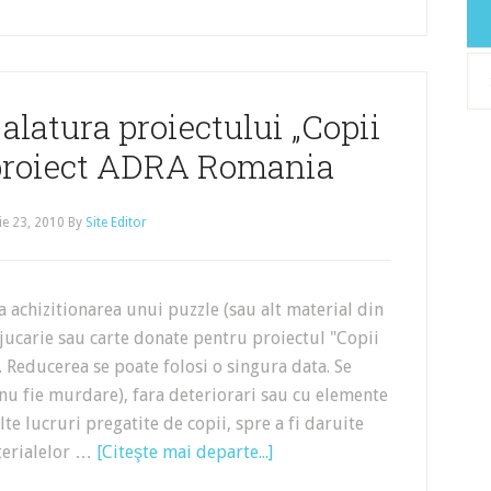
Arh
latura proiectului „Copii
n proiect ADRA Romania
e 23, 2010
By
Site Editor
achizitionarea unui puzzle (sau alt material din
 jucarie sau carte donate pentru proiectul "Copii
 Reducerea se poate folosi o singura data. Se
 nu fie murdare), fara deteriorari sau cu elemente
alte lucruri pregatite de copii, spre a fi daruite
terialelor …
[Citeşte mai departe...]