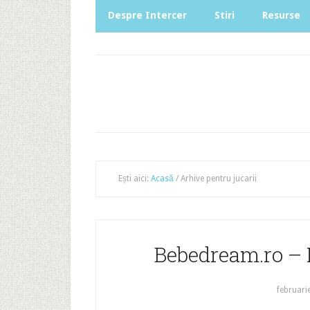
Despre Intercer
Stiri
Resurse
Ești aici:
Acasă
/
Arhive pentru jucarii
Bebedream.ro – 
februari