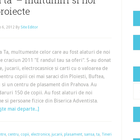
roiecte
e 6, 2012
By
Site Editor
a Ta, multumeste celor care au fost alaturi de noi
 craciun 2011 "E randul tau sa oferi". S-au donat
, jucarii, electrocasnice si carti cu o valoarea de
entru copiii cei mai saraci din Ploiesti, Buftea,
i si un centru de plasament din Prahova. Au
Cat
daruri 150 de copii. Au fost alaturi de noi
e si persoane fizice din Biserica Adventista.
şte mai departe...]
ntre
,
centru
,
copii
,
electronice
,
jucarii
,
plasament
,
sansa
,
ta
,
Tineri