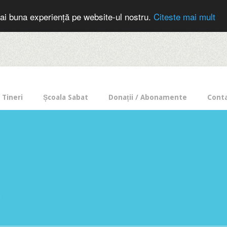
cer in mod frecvent?
Doneaza pentru Intercer aici!
Inscrie-te la buletin
ai buna experiență pe website-ul nostru.
Citeste mai mult
Tineri
Școala Sabat
Donații / Abonamente
Cont
e