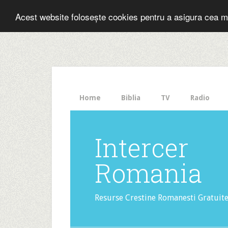
Folosesti Inter
Acest website folosește cookies pentru a asigura cea m
The
HelloBar
- a
little
bar
that
Home
Biblia
TV
Radio
gets
noticed!
Intercer
Romania
Resurse Crestine Romanesti Gratuit