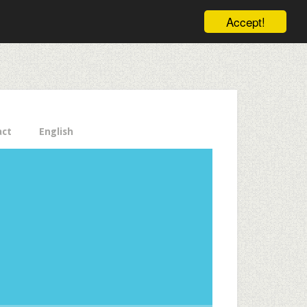
ele pe email aici!
Accept!
Close
act
English