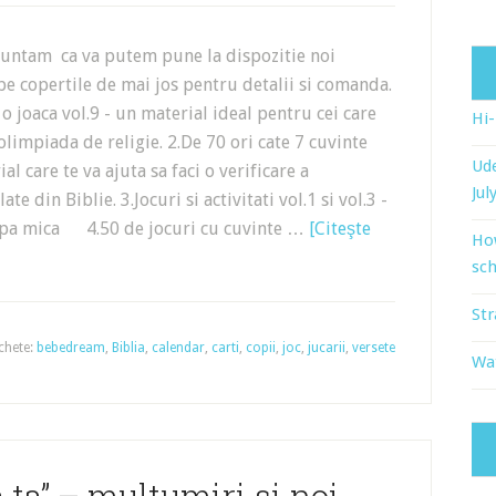
untam ca va putem pune la dispozitie noi
 pe copertile de mai jos pentru detalii si comanda.
 o joaca vol.9 - un material ideal pentru cei care
Hi
limpiada de religie. 2.De 70 ori cate 7 cuvinte
Ude
al care te va ajuta sa faci o verificare a
Jul
e din Biblie. 3.Jocuri si activitati vol.1 si vol.3 -
rupa mica 4.50 de jocuri cu cuvinte …
[Citeşte
Ho
sch
Str
ichete:
bebedream
,
Biblia
,
calendar
,
carti
,
copii
,
joc
,
jucarii
,
versete
Wat
 ta” – multumiri si noi