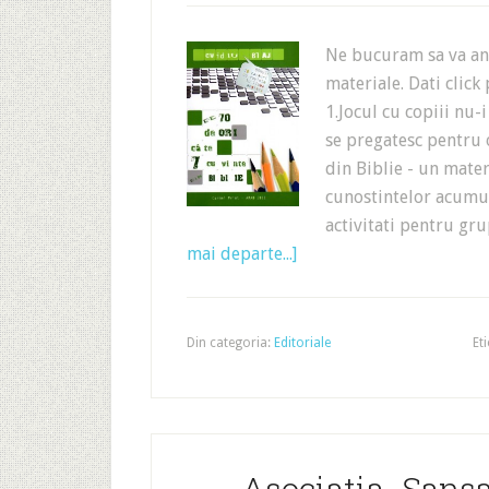
Ne bucuram sa va an
materiale. Dati click
1.Jocul cu copiii nu-i
se pregatesc pentru o
din Biblie - un materi
cunostintelor acumulat
activitati pentru g
mai departe...]
Din categoria:
Editoriale
Et
Asociatia „Sansa