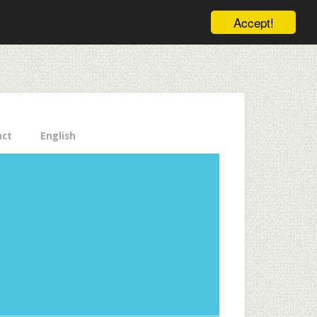
ele pe email aici!
Accept!
Close
act
English