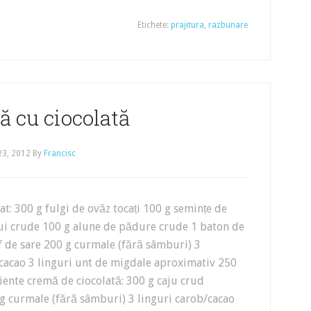
Etichete:
prajitura
,
razbunare
ră cu ciocolată
23, 2012
By
Francisc
at: 300 g fulgi de ovăz tocați 100 g semințe de
lui crude 100 g alune de pădure crude 1 baton de
f de sare 200 g curmale (fără sâmburi) 3
/cacao 3 linguri unt de migdale aproximativ 250
ente cremă de ciocolată: 300 g caju crud
g curmale (fără sâmburi) 3 linguri carob/cacao