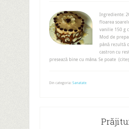
Ingrediente: 
floarea soarel
vanilie 150 g
Mod de prepar
până rezultă 
castron cu res
presează bine cu mâna. Se poate (cite
Din categoria:
Sanatate
Prăjit