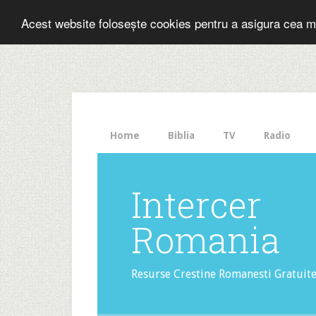
Folosesti Inter
Acest website folosește cookies pentru a asigura cea m
The
HelloBar
- a
little
bar
that
Home
Biblia
TV
Radio
gets
noticed!
Intercer
Romania
Resurse Crestine Romanesti Gratuit