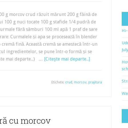
200 g morcov crud răzuit mărunt 200 g făină de
ui 100 g nuci tocate 100 g stafide 1/4 pudră de
 curmale fără sâmburi 100 ml apă 1 praf de sare
Hi
are: Curmalele și apa se procesează în blender
Ude
o cremă fină. Această cremă se amestecă într-un
Jul
tul ingredientelor, se pune într-o formă și se
ște mai departe...) …
[Citeşte mai departe...]
Ho
sch
Str
Etichete:
crud
,
morcov
,
prajitura
Wat
ură cu morcov