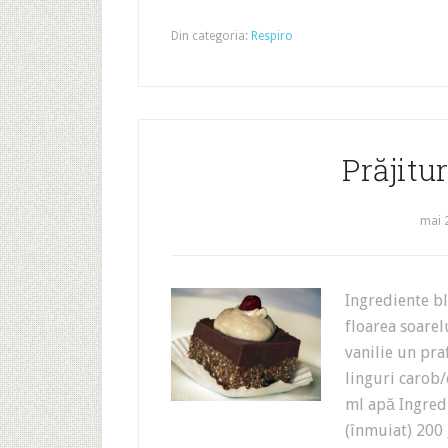
Din categoria:
Respiro
Prăjitu
mai 
Ingrediente bl
floarea soare
vanilie un pra
linguri carob
ml apă Ingredi
(înmuiat) 200 