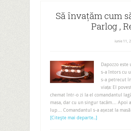
Să învațăm cum să 
Parlog , R
iunie 11, 
Dapozzo este u
s-a întors cu 
s-a petrecut î
viața: El poves
chemat într-o zi la el comandantul la
masa, dar cu un singur tacâm… Apoi a
lup… Comandantul s-a așezat la masã 
[Citeşte mai departe...]