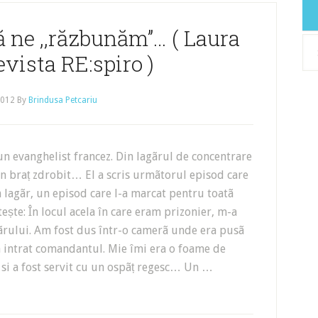
ne ,,răzbunăm’’… ( Laura
Arh
evista RE:spiro )
2012
By
Brindusa Petcariu
n evanghelist francez. Din lagãrul de concentrare
un braț zdrobit… El a scris urmãtorul episod care
n lagãr, un episod care l-a marcat pentru toatã
tește: În locul acela în care eram prizonier, m-a
gãrului. Am fost dus într-o camerã unde era pusã
 intrat comandantul. Mie îmi era o foame de
si a fost servit cu un ospãț regesc… Un …