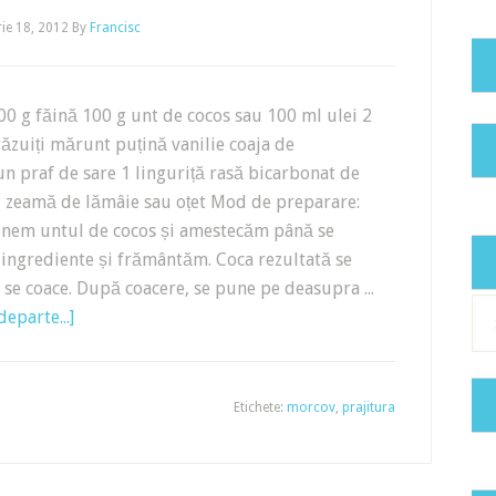
ie 18, 2012
By
Francisc
00 g făină 100 g unt de cocos sau 100 ml ulei 2
ăzuiți mărunt puțină vanilie coaja de
un praf de sare 1 linguriță rasă bicarbonat de
cu zeamă de lămâie sau oțet Mod de preparare:
unem untul de cocos și amestecăm până se
ingrediente și frământăm. Coca rezultată se
i se coace. După coacere, se pune pe deasupra ...
Cat
eparte...]
Etichete:
morcov
,
prajitura