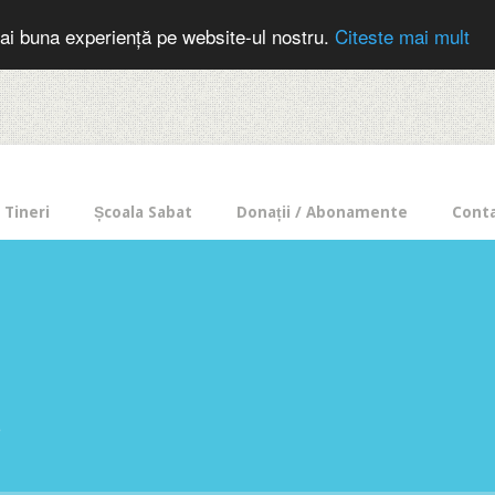
cer in mod frecvent?
Doneaza pentru Intercer aici!
Inscrie-te la buletin
ai buna experiență pe website-ul nostru.
Citeste mai mult
Tineri
Școala Sabat
Donații / Abonamente
Cont
e