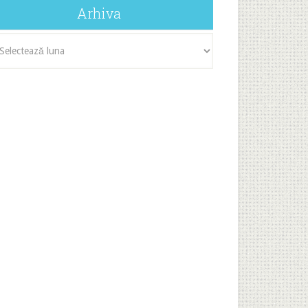
Arhiva
iva