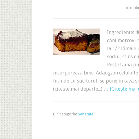
octombr
Ingrediente: 4
căni morcovi r
la 1/2 lămâie 
sodiu, stins 
Peste făină p
încorporează bine. Adăugăm celălalte 
întinde cu sucitorul, se pune în tavă ș
(citește mai departe...) …
[Citeşte mai d
Din categoria:
Sanatate