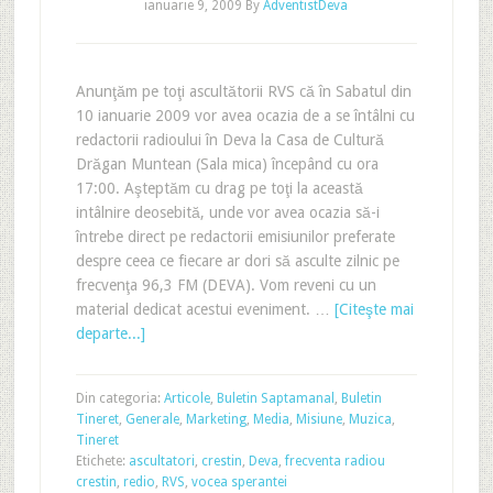
ianuarie 9, 2009
By
AdventistDeva
Anunţăm pe toţi ascultătorii RVS că în Sabatul din
10 ianuarie 2009 vor avea ocazia de a se întâlni cu
redactorii radioului în Deva la Casa de Cultură
Drăgan Muntean (Sala mica) începând cu ora
17:00. Aşteptăm cu drag pe toţi la această
intâlnire deosebită, unde vor avea ocazia să-i
întrebe direct pe redactorii emisiunilor preferate
despre ceea ce fiecare ar dori să asculte zilnic pe
frecvenţa 96,3 FM (DEVA). Vom reveni cu un
material dedicat acestui eveniment. …
[Citeşte mai
departe...]
Din categoria:
Articole
,
Buletin Saptamanal
,
Buletin
Tineret
,
Generale
,
Marketing
,
Media
,
Misiune
,
Muzica
,
Tineret
Etichete:
ascultatori
,
crestin
,
Deva
,
frecventa radiou
crestin
,
redio
,
RVS
,
vocea sperantei