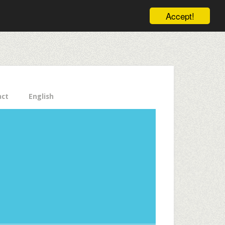
ele pe email aici!
Accept!
Close
act
English