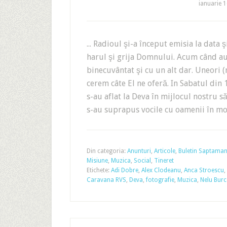
ianuarie 
... Radioul şi-a început emisia la data 
harul şi grija Domnului. Acum când au
binecuvântat şi cu un alt dar. Uneori (
cerem câte El ne oferă. In Sabatul din
s-au aflat la Deva în mijlocul nostru s
s-au suprapus vocile cu oamenii în mo
Din categoria:
Anunturi
,
Articole
,
Buletin Saptaman
Misiune
,
Muzica
,
Social
,
Tineret
Etichete:
Adi Dobre
,
Alex Clodeanu
,
Anca Stroescu
,
Caravana RVS
,
Deva
,
fotografie
,
Muzica
,
Nelu Bur