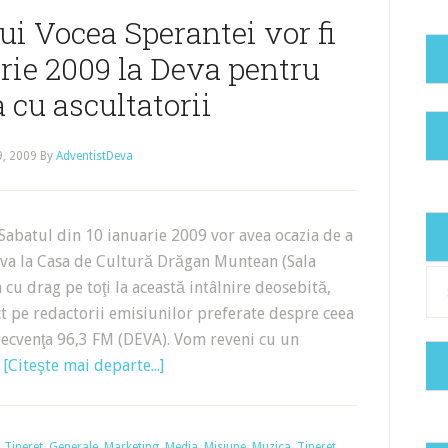
ui Vocea Sperantei vor fi
rie 2009 la Deva pentru
a cu ascultatorii
9, 2009
By
AdventistDeva
 Sabatul din 10 ianuarie 2009 vor avea ocazia de a
Deva la Casa de Cultură Drăgan Muntean (Sala
Cat
cu drag pe toţi la această intâlnire deosebită,
ct pe redactorii emisiunilor preferate despre ceea
 frecvenţa 96,3 FM (DEVA). Vom reveni cu un
…
[Citeşte mai departe...]
n Tineret
,
Generale
,
Marketing
,
Media
,
Misiune
,
Muzica
,
Tineret