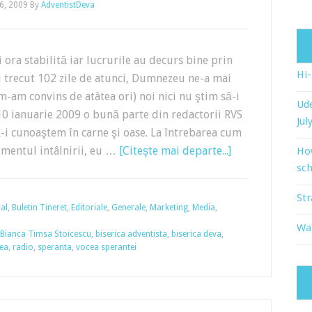
16, 2009
By
AdventistDeva
şi ora stabilită iar lucrurile au decurs bine prin
Hi
 trecut 102 zile de atunci, Dumnezeu ne-a mai
m-am convins de atâtea ori) noi nici nu ştim să-i
Ude
 10 ianuarie 2009 o bună parte din redactorii RVS
Jul
ă-i cunoaştem în carne şi oase. La întrebarea cum
mentul intâlnirii, eu …
[Citeşte mai departe...]
Ho
sch
Str
al
,
Buletin Tineret
,
Editoriale
,
Generale
,
Marketing
,
Media
,
Wat
Bianca Timsa Stoicescu
,
biserica adventista
,
biserica deva
,
cea
,
radio
,
speranta
,
vocea sperantei