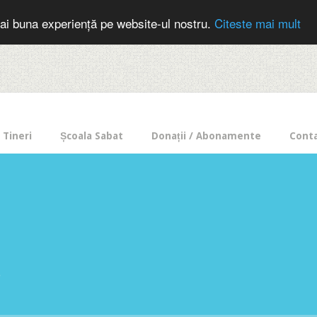
cer in mod frecvent?
Doneaza pentru Intercer aici!
Inscrie-te la buletin
ai buna experiență pe website-ul nostru.
Citeste mai mult
Tineri
Școala Sabat
Donații / Abonamente
Cont
e