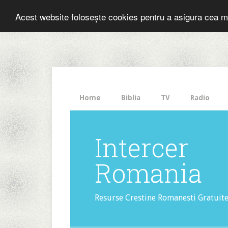
Folosesti Inter
Acest website folosește cookies pentru a asigura cea m
The
HelloBar
- a
little
bar
that
Home
Biblia
TV
Radio
gets
noticed!
Intercer
Romania
Resurse Crestine Romanesti Gratuit