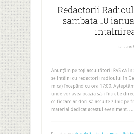
Redactorii Radioul
sambata 10 ianua
intalnire
ianuarie 
Anunţăm pe toţi ascultătorii RVS că în
se întâlni cu redactorii radioului în 
mica) începând cu ora 17:00. Aşteptăm 
unde vor avea ocazia să-i întrebe dire
ce fiecare ar dori să asculte zilnic pe
material dedicat acestui eveniment. 
Din categoria:
Articole
,
Buletin Saptamanal
,
Buleti