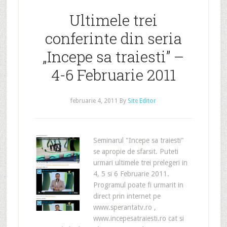
Ultimele trei
conferinte din seria
„Incepe sa traiesti” –
4-6 Februarie 2011
februarie 4, 2011
By
Site Editor
Seminarul "Incepe sa traiesti"
se apropie de sfarsit. Puteti
urmari ultimele trei prelegeri in
4, 5 si 6 Februarie 2011.
Programul poate fi urmarit in
direct prin internet pe
www.sperantatv.ro ,
www.incepesatraiesti.ro cat si