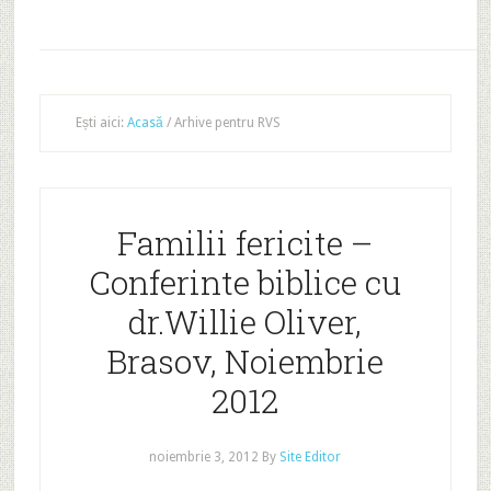
Ești aici:
Acasă
/
Arhive pentru RVS
Familii fericite –
Conferinte biblice cu
dr.Willie Oliver,
Brasov, Noiembrie
2012
noiembrie 3, 2012
By
Site Editor