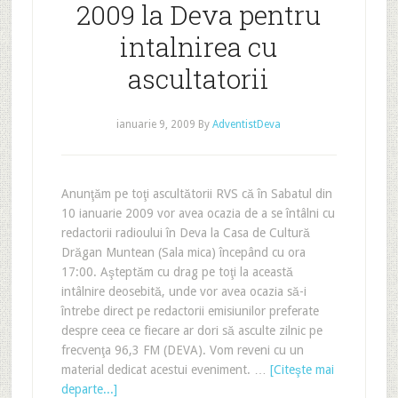
2009 la Deva pentru
intalnirea cu
ascultatorii
ianuarie 9, 2009
By
AdventistDeva
Anunţăm pe toţi ascultătorii RVS că în Sabatul din
10 ianuarie 2009 vor avea ocazia de a se întâlni cu
redactorii radioului în Deva la Casa de Cultură
Drăgan Muntean (Sala mica) începând cu ora
17:00. Aşteptăm cu drag pe toţi la această
intâlnire deosebită, unde vor avea ocazia să-i
întrebe direct pe redactorii emisiunilor preferate
despre ceea ce fiecare ar dori să asculte zilnic pe
frecvenţa 96,3 FM (DEVA). Vom reveni cu un
material dedicat acestui eveniment. …
[Citeşte mai
departe...]