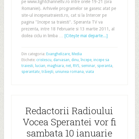
pe www.lightchanneltv.ro intre orele 19-21 (ora
Romaniei). Arhivele programelor se gasesc atat pe
site-ul incepesatraiesti.ro, cat si la Intercer pe
pagina "Incepe sa traiesti". Speranta TV va
prezenta, intre 18 Februarie si 13 martie 2011, al
doilea ciclu in limba …
[Citeşte mai departe...]
Din categoria:
Evanghelizare
,
Media
Etichete:
cristescu
,
darvasan
,
dinu
,
începe
,
incepe sa
traiesti
,
lucian
,
maghiara
,
net
,
RVS
,
seminar
,
speranta
,
sperantatv
,
trăieşti
,
uniunea romana
,
viata
Redactorii Radioului
Vocea Sperantei vor fi
sambata 10 ianuarie