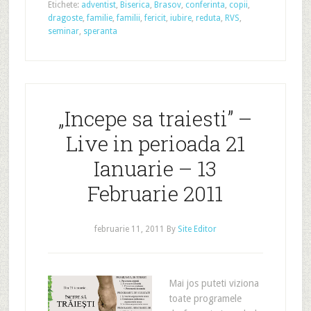
Etichete:
adventist
,
Biserica
,
Brasov
,
conferinta
,
copii
,
dragoste
,
familie
,
familii
,
fericit
,
iubire
,
reduta
,
RVS
,
seminar
,
speranta
„Incepe sa traiesti” –
Live in perioada 21
Ianuarie – 13
Februarie 2011
februarie 11, 2011
By
Site Editor
Mai jos puteti viziona
toate programele