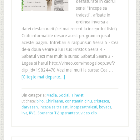
desfasurate in cadrul
seriei "Incepe sa
traiesti", afisate in
ordinea inversa a
datei desfasurarii (cel mai recent la inceputul listei).
Cititi informatiile despre acest program in josul
acestei pagini. Intrebari si raspunsuri Seara 5 - Cea
de-a doua venire a lui Isus Hristos Seara 4 -
Sabatul Vezi mai mult la sursa: Sabatul Seara 3 -
Legea si harul http://vimeo.com/moogaloop.swf?
clip_id=19824478 Vezi mai mult la sursa: Cea …
[Citeşte mai departe...]
Din categoria:
Media
,
Social
,
Tineret
Etichete:
biro
,
Chirileanu
,
constantin dinu
,
cristescu
,
darvasan
,
incepe sa traiesti
,
incepesatraiesti
,
kovacs
,
live
,
RVS
,
Speranta TV
,
sperantatv
,
video clip