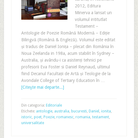
2012, Editura
Minerva a lansat un
volumul intitutlat
Testament –
Antologie de Poezie Română Modernă – Ediție
Bilingvă (Română & Engleză). Volumul este editat
și tradus de Daniel Ionița – plecat din România în
Noua Zeelanda in 198a, acum stabilit în Sydney –
Australia, și avându-i ca asistenți tehnici pe
profesorii Eva Foster si Daniel Reynaud, ultimul
fiind Decanul Facultații de Artă și Teologie de la
Avondale College of Tertiary Education în …
[Citeşte mai departe...]
Din categoria:
Editoriale
Etichete:
antologie
,
australia
,
bucuresti
,
Daniel
,
ionita
,
istoric
,
poet
,
Poezie
,
romanesc
,
romania
,
testament
,
universalitate