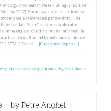
Anthology of Romanian Verse – Bilingual Edition"
, Minerva 2012). Dorim ca prin aceste articole sa
oasa poezia romaneasca pentru cititorii de
 Puteti sa dati "Share" acestor articole catre
 de limba engleza. Gasiti mai multe informatii la
tui articol. Va multumim! Daniel Ionita & Intercer
FRESH PETALS Daniel …
[Citeşte mai departe...]
rway-dark
,
february-2013i
,
garden
,
ionita
,
king
,
Media
,
shyfrom
,
s – by Petre Anghel –