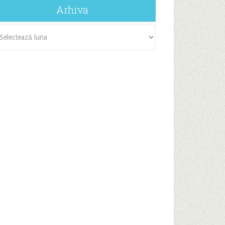
Arhiva
iva