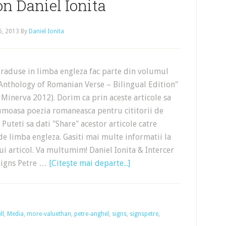
on Daniel Ionita
26, 2013
By
Daniel Ionita
traduse in limba engleza fac parte din volumul
Anthology of Romanian Verse – Bilingual Edition"
, Minerva 2012). Dorim ca prin aceste articole sa
oasa poezia romaneasca pentru cititorii de
 Puteti sa dati "Share" acestor articole catre
 de limba engleza. Gasiti mai multe informatii la
tui articol. Va multumim! Daniel Ionita & Intercer
 Signs Petre …
[Citeşte mai departe...]
ll
,
Media
,
more-valuethan
,
petre-anghel
,
signs
,
signspetre
,