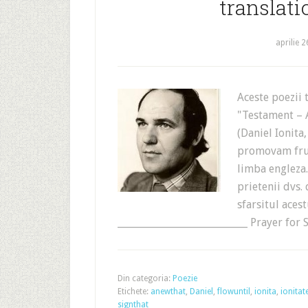
translati
aprilie 
Aceste poezii 
"Testament – 
(Daniel Ionita
promovam frum
limba engleza.
prietenii dvs.
sfarsitul aces
___________________________ Prayer for
Din categoria:
Poezie
Etichete:
anewthat
,
Daniel
,
flowuntil
,
ionita
,
ionitate
signthat