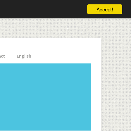
ele pe email aici!
Accept!
Close
act
English