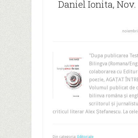
Daniel Ionita, Nov.
noiembri
"Dupa publicarea Tes
Bilingva (Romana/Engl
colaborarea cu Editu
poezie, AGAȚAT ÎNTR
Volumul publicat de ca
bilinva româna și engl
scriitorul și jurnalis
criticul literar Alex Ștefanescu. La ce
Din categoria:
Editoriale