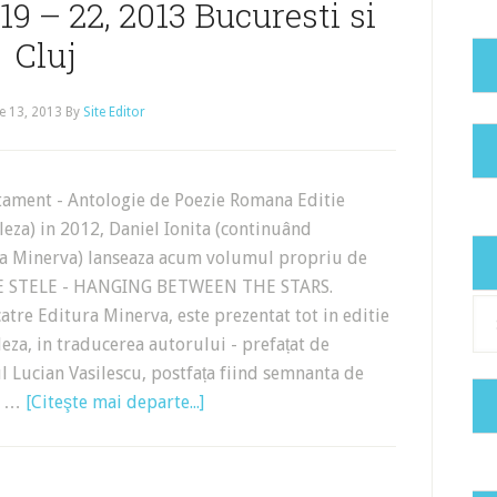
 19 – 22, 2013 Bucuresti si
Cluj
e 13, 2013
By
Site Editor
tament - Antologie de Poezie Romana Editie
eza) in 2012, Daniel Ionita (continuând
ra Minerva) lanseaza acum volumul propriu de
E STELE - HANGING BETWEEN THE STARS.
Cat
tre Editura Minerva, este prezentat tot in editie
eza, in traducerea autorului - prefațat de
tul Lucian Vasilescu, postfața fiind semnanta de
le …
[Citeşte mai departe...]