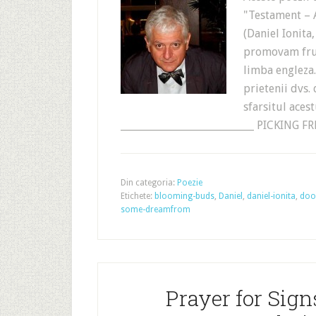
"Testament – 
(Daniel Ionita
promovam frum
limba engleza.
prietenii dvs.
sfarsitul aces
___________________________ PICKING 
Din categoria:
Poezie
Etichete:
blooming-buds
,
Daniel
,
daniel-ionita
,
doo
some-dreamfrom
Prayer for Sign