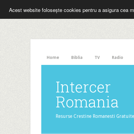
Folosesti Inter
Acest website folosește cookies pentru a asigura cea m
The
HelloBar
- a
little
bar
that
Home
Biblia
TV
Radio
gets
noticed!
Intercer
Romania
Resurse Crestine Romanesti Gratuit