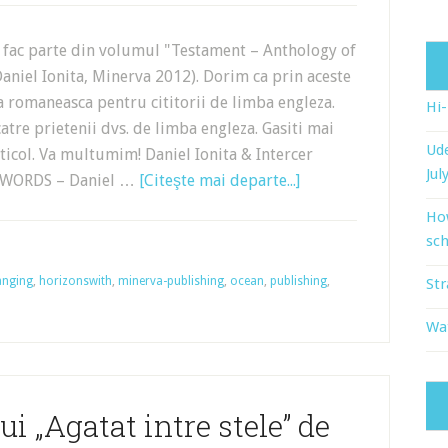
a fac parte din volumul "Testament – Anthology of
aniel Ionita, Minerva 2012). Dorim ca prin aceste
romaneasca pentru cititorii de limba engleza.
Hi
catre prietenii dvs. de limba engleza. Gasiti mai
Ude
rticol. Va multumim! Daniel Ionita & Intercer
Jul
OF WORDS – Daniel …
[Citeşte mai departe...]
Ho
sch
anging
,
horizonswith
,
minerva-publishing
,
ocean
,
publishing
,
Str
Wat
 „Agatat intre stele” de