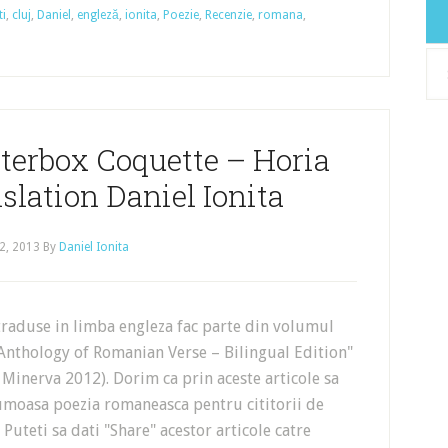
ti
,
cluj
,
Daniel
,
engleză
,
ionita
,
Poezie
,
Recenzie
,
romana
,
Arh
tterbox Coquette – Horia
slation Daniel Ionita
2, 2013
By
Daniel Ionita
traduse in limba engleza fac parte din volumul
Anthology of Romanian Verse – Bilingual Edition"
, Minerva 2012). Dorim ca prin aceste articole sa
oasa poezia romaneasca pentru cititorii de
 Puteti sa dati "Share" acestor articole catre