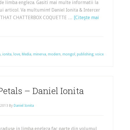
 de limba engleza. Gasiti mai multe informatii la
tui articol. Va multumim! Daniel Ionita & Intercer
D OF THAT CHATTERBOX COQUETTE …
[Citeşte mai
a
,
ionita
,
love
,
Media
,
minerva
,
modern
,
mongol
,
publishing
,
voice
etals – Daniel Ionita
 2013
By
Daniel Ionita
traduse in limba engleza fac parte din volumul