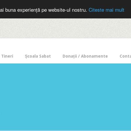
cer in mod frecvent?
Doneaza pentru Intercer aici!
Inscrie-te la buletin
ai buna experiență pe website-ul nostru.
Citeste mai mult
Tineri
Școala Sabat
Donații / Abonamente
Cont
e