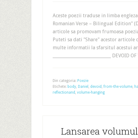
Aceste poezii traduse in limba englez
Romanian Verse – Bilingual Edition" (D
articole sa promovam frumoasa poezia 
Puteti sa dati "Share" acestor articole 
multe informatii la sfarsitul acestui a
___________________________ DEVOID 
Din categoria:
Poezie
Etichete:
body
,
Daniel
,
devoid
,
from-the-volume
,
h
reflectionand
,
volume-hanging
Lansarea volumului