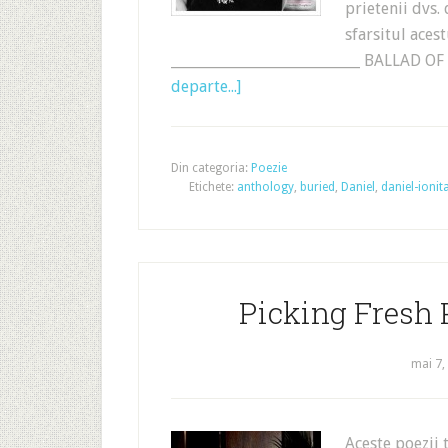
prietenii dvs.
sfarsitul aces
___________________________ BALLA
departe...]
Din categoria:
Poezie
Etichete:
anthology
,
buried
,
Daniel
,
daniel-ionit
Picking Fresh P
mai 7,
Aceste poezii 