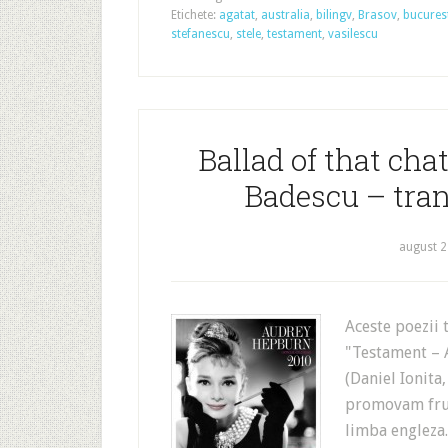
Etichete:
agatat
,
australia
,
bilingv
,
Brasov
,
bucures
stefanescu
,
stele
,
testament
,
vasilescu
Ballad of that cha
Badescu – tran
august 2
Aceste poezii 
"Testament – 
(Daniel Ionita
promovam frum
limba engleza.