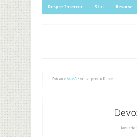
Despre Intercer
Stiri
Resurse
Ești aici:
Acasă
/
Arhive pentru Daniel
Devo
ianuarie 