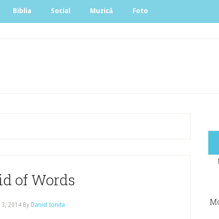
Biblia
Social
Muzică
Foto
id of Words
Mo
13, 2014
By
Daniel Ionita