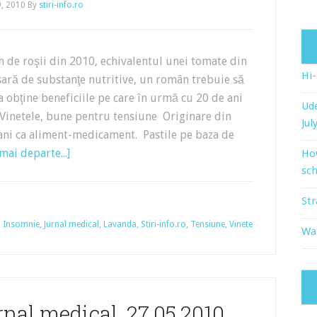
9, 2010
By
stiri-info.ro
 de roşii din 2010, echivalentul unei tomate din
Hi
ară de substanţe nutritive, un român trebuie să
 obţine beneficiile pe care în urmă cu 20 de ani
Ude
). Vinetele, bune pentru tensiune Originare din
Jul
e ani ca aliment-medicament. Pastile pe baza de
mai departe...]
Ho
sch
Str
,
Insomnie
,
Jurnal medical
,
Lavanda
,
Stiri-info.ro
,
Tensiune
,
Vinete
Wat
urnal medical, 27.05.2010