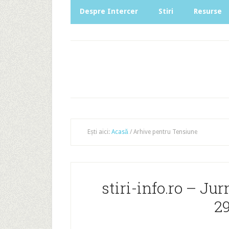
Despre Intercer
Stiri
Resurse
Ești aici:
Acasă
/
Arhive pentru Tensiune
stiri-info.ro – Ju
29