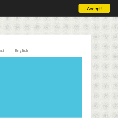
ele pe email aici!
Accept!
Close
act
English