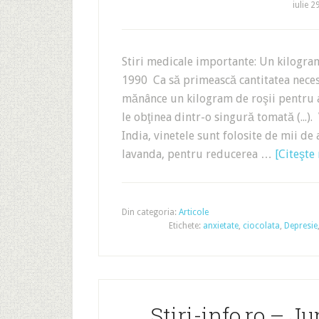
iulie 2
Stiri medicale importante: Un kilogram
1990 Ca să primească cantitatea neces
mănânce un kilogram de roşii pentru a
le obţinea dintr-o singură tomată (...
India, vinetele sunt folosite de mii d
lavanda, pentru reducerea …
[Citeşte 
Din categoria:
Articole
Etichete:
anxietate
,
ciocolata
,
Depresie
Stiri-info.ro – J