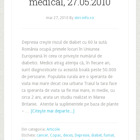
medical, 27.05.2010
mai 27, 2010
By
stiri-info.ro
Depresia creşte riscul de diabet cu 60 la sută
România ocupă primele locuri în Uniunea
Europeană în ceea ce priveşte numărul de
diabetici. Medicii atrag atenţia că, în fiecare an,
sunt diagnosticate cu această boală peste 50.000
de persoane. Populatia rurala are o speranta de
viata mai mare decat cea urbana Traiul la tara face
ca speranta de viata sa fie mai mare, in medie, cu
circa 2 ani, arata un studiu realizat in Marea
Britanie. Atentie la suplimentele pe baza de plante
– …
[Citeşte mai departe...]
Din categoria:
Articole
Etichete:
cancer
,
Copac
,
deces
,
Depresie
,
diabet
,
fumat
,