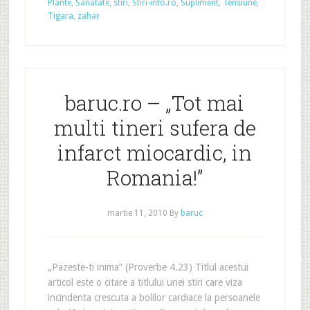
Plante
,
Sanatate
,
stiri
,
Stiri-info.ro
,
Supliment
,
Tensiune
,
Tigara
,
zahar
baruc.ro – „Tot mai
multi tineri sufera de
infarct miocardic, in
Romania!”
martie 11, 2010
By
baruc
„Pazeste-ti inima” (Proverbe 4.23) Titlul acestui
articol este o citare a titlului unei stiri care viza
incindenta crescuta a bolilor cardiace la persoanele