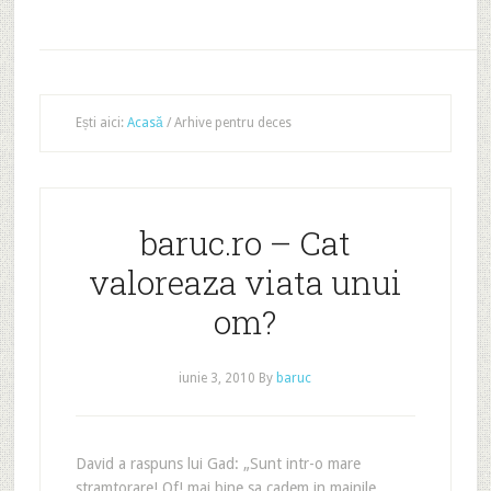
Ești aici:
Acasă
/
Arhive pentru deces
baruc.ro – Cat
valoreaza viata unui
om?
iunie 3, 2010
By
baruc
David a raspuns lui Gad: „Sunt intr-o mare
stramtorare! Of! mai bine sa cadem in mainile