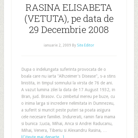
RASINA ELISABETA
(VETUTA), pe data de
29 Decembrie 2008
ianuarie 2, 2009
By
Site Editor
Dupa o indelungata suferinta provocata de o
boala care nu iarta "Alhzeimer's Disease", s-a stins
linistita, in timpul somnului la virsta de 76 de ani.
A vazut lumina zilei la data de 17 August 1932, in
Bran, jud. Brasov. Cu zimbetul mereu pe buze, cu
o inima larga si incredere nelimitata in Dumnezeu,
a suferit si muncit peste puteri sa poata asigura
cele necesare familiei. Indurerati, ramin fara mama
si bunica :Lucia, Mihai, Anca si Andrei Raducanu,
Mihai, Venera, Tiberiu si Alexandru Rasina, …
[Citeşte mai departe...]