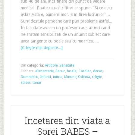
sub 40 de ani, inca tinere din punct de vedere
medical. Poate ca unii cititori ar spune: "Si ce e cu
asta? Asta e, oamenii mor. E in firea lucrurilor"...
Sunt destule persoane care pun problema astfel...
In facultate aveam un profesor care, atunci cand
ne aratam sensibilizati de un anumit subiect care
avea tangente cu boala sau cu moartea, …
[Citeşte mai departe...]
Din categoria:
Articole
,
Sanatate
Etichete:
alimentatie
,
Baruc
,
boala
,
Cardiac
,
deces
,
Dumnezeu
,
Infarct
,
inima
,
Minune
,
Odihna
,
religie
,
stress
,
tanar
Incetarea din viata a
Sorei BABES –