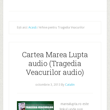
Ești aici:
Acasă
/
Arhive pentru Tragedia Veacurilor
Cartea Marea Lupta
audio (Tragedia
Veacurilor audio)
octombrie 3, 2013
By
Catalin
marealupta.ro este
linkul unde poți