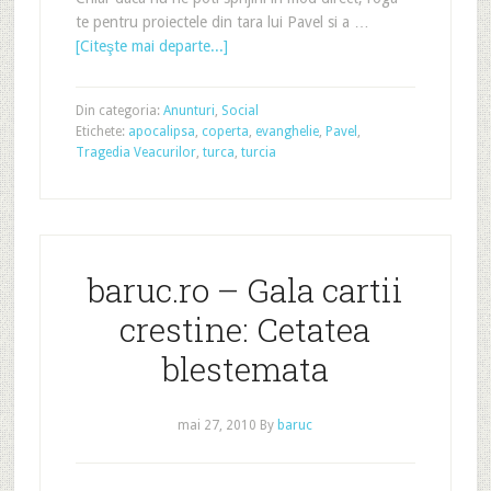
te pentru proiectele din tara lui Pavel si a …
[Citeşte mai departe...]
Din categoria:
Anunturi
,
Social
Etichete:
apocalipsa
,
coperta
,
evanghelie
,
Pavel
,
Tragedia Veacurilor
,
turca
,
turcia
baruc.ro – Gala cartii
crestine: Cetatea
blestemata
mai 27, 2010
By
baruc