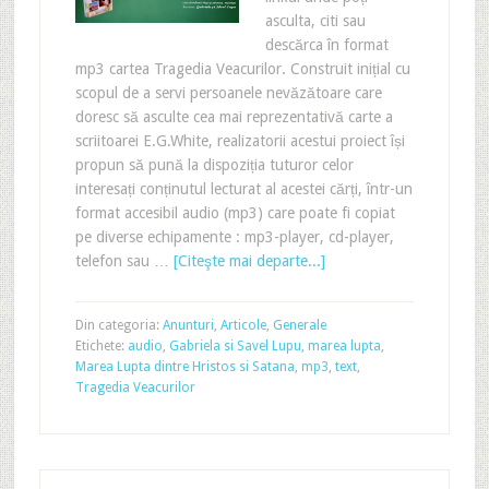
asculta, citi sau
descărca în format
mp3 cartea Tragedia Veacurilor. Construit inițial cu
scopul de a servi persoanele nevăzătoare care
doresc să asculte cea mai reprezentativă carte a
scriitoarei E.G.White, realizatorii acestui proiect își
propun să pună la dispoziția tuturor celor
interesați conținutul lecturat al acestei cărți, într-un
format accesibil audio (mp3) care poate fi copiat
pe diverse echipamente : mp3-player, cd-player,
telefon sau …
[Citeşte mai departe...]
Din categoria:
Anunturi
,
Articole
,
Generale
Etichete:
audio
,
Gabriela si Savel Lupu
,
marea lupta
,
Marea Lupta dintre Hristos si Satana
,
mp3
,
text
,
Tragedia Veacurilor