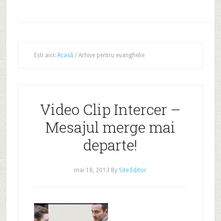
Ești aici:
Acasă
/
Arhive pentru evanghelie
Video Clip Intercer –
Mesajul merge mai
departe!
mai 18, 2013
By
Site Editor