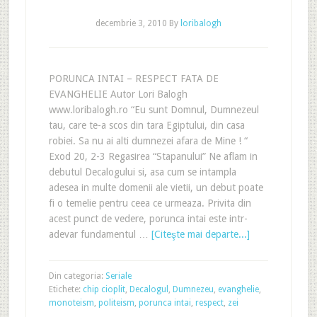
decembrie 3, 2010
By
loribalogh
PORUNCA INTAI – RESPECT FATA DE
EVANGHELIE Autor Lori Balogh
www.loribalogh.ro “Eu sunt Domnul, Dumnezeul
tau, care te-a scos din tara Egiptului, din casa
robiei. Sa nu ai alti dumnezei afara de Mine ! “
Exod 20, 2-3 Regasirea “Stapanului” Ne aflam in
debutul Decalogului si, asa cum se intampla
adesea in multe domenii ale vietii, un debut poate
fi o temelie pentru ceea ce urmeaza. Privita din
acest punct de vedere, porunca intai este intr-
adevar fundamentul …
[Citeşte mai departe...]
Din categoria:
Seriale
Etichete:
chip cioplit
,
Decalogul
,
Dumnezeu
,
evanghelie
,
monoteism
,
politeism
,
porunca intai
,
respect
,
zei