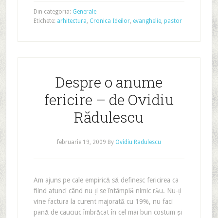
Din categoria:
Generale
Etichete:
arhitectura
,
Cronica Ideilor
,
evanghelie
,
pastor
Despre o anume
fericire – de Ovidiu
Rădulescu
februarie 19, 2009
By
Ovidiu Radulescu
Am ajuns pe cale empirică să definesc fericirea ca
fiind atunci când nu ți se întâmplă nimic rău. Nu-ți
vine factura la curent majorată cu 19%, nu faci
pană de cauciuc îmbrăcat în cel mai bun costum și