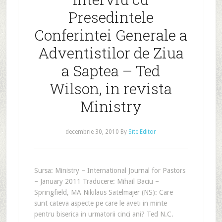
Presedintele
Conferintei Generale a
Adventistilor de Ziua
a Saptea – Ted
Wilson, in revista
Ministry
decembrie 30, 2010
By
Site Editor
Sursa: Ministry – International Journal for Pastors
– January 2011 Traducere: Mihail Baciu –
Springfield, MA Nikilaus Satelmajer (NS): Care
sunt cateva aspecte pe care le aveti in minte
pentru biserica in urmatorii cinci ani? Ted N.C.