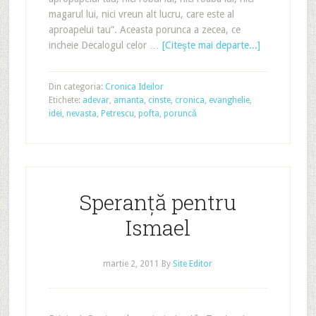
magarul lui, nici vreun alt lucru, care este al
aproapelui tau”. Aceasta porunca a zecea, ce
incheie Decalogul celor …
[Citeşte mai departe...]
Din categoria:
Cronica Ideilor
Etichete:
adevar
,
amanta
,
cinste
,
cronica
,
evanghelie
,
idei
,
nevasta
,
Petrescu
,
pofta
,
poruncă
Speranță pentru
Ismael
martie 2, 2011
By
Site Editor