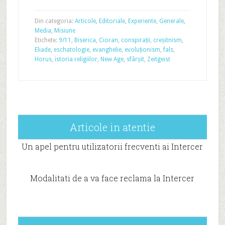
Din categoria:
Articole
,
Editoriale
,
Experiente
,
Generale
,
Media
,
Misiune
Etichete:
9/11
,
Biserica
,
Cioran
,
conspirații
,
creșitnism
,
Eliade
,
eschatologie
,
evanghelie
,
evoluționism
,
fals
,
Horus
,
istoria religiilor
,
New Age
,
sfârșit
,
Zeitgeist
Articole in atentie
Un apel pentru utilizatorii frecventi ai Intercer
Modalitati de a va face reclama la Intercer