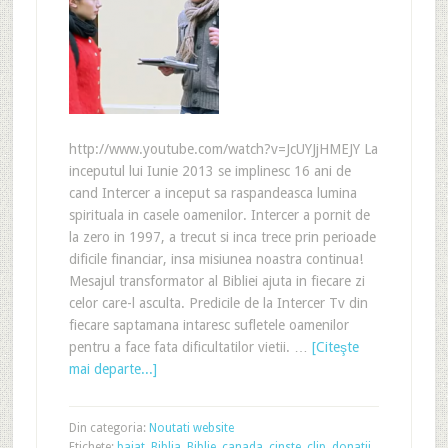
http://www.youtube.com/watch?v=JcUYJjHMEJY La
inceputul lui Iunie 2013 se implinesc 16 ani de
cand Intercer a inceput sa raspandeasca lumina
spirituala in casele oamenilor. Intercer a pornit de
la zero in 1997, a trecut si inca trece prin perioade
dificile financiar, insa misiunea noastra continua!
Mesajul transformator al Bibliei ajuta in fiecare zi
celor care-l asculta. Predicile de la Intercer Tv din
fiecare saptamana intaresc sufletele oamenilor
pentru a face fata dificultatilor vietii. …
[Citeşte
mai departe...]
Din categoria:
Noutati website
Etichete:
baiat
,
Biblia
,
Biblie
,
canada
,
cinste
,
clip
,
donatii
,