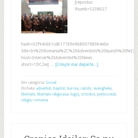
[repostus
thumb=5238027
hash=02f94c661cdb17769e96809798964e0e
title=In%20Romania%2C%20Adventists%20launch%20%E2
host=Intercer%20Adventist%20News
short=1DC2w] …
[Citeşte mai departe...]
Din categoria:
Social
Etichete:
adventist
,
baptist
,
burcea
,
catolic
,
evanghelie
,
libertate
,
libertate religioasa
,
lugoj
,
ortodox
,
penticostal
,
religie
,
romania