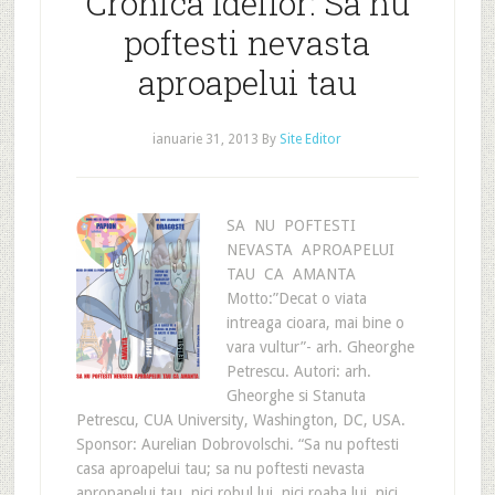
Cronica Ideilor: Sa nu
poftesti nevasta
aproapelui tau
ianuarie 31, 2013
By
Site Editor
SA NU POFTESTI
NEVASTA APROAPELUI
TAU CA AMANTA
Motto:”Decat o viata
intreaga cioara, mai bine o
vara vultur”- arh. Gheorghe
Petrescu. Autori: arh.
Gheorghe si Stanuta
Petrescu, CUA University, Washington, DC, USA.
Sponsor: Aurelian Dobrovolschi. “Sa nu poftesti
casa aproapelui tau; sa nu poftesti nevasta
apropapelui tau, nici robul lui, nici roaba lui, nici