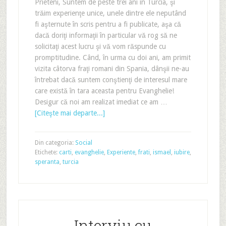
Prieteni, Suntem de peste trei ani în Turcia, şi
trăim experienţe unice, unele dintre ele neputând
fi aşternute în scris pentru a fi publicate, aşa că
dacă doriţi informaţii în particular vă rog să ne
solicitaţi acest lucru şi vă vom răspunde cu
promptitudine. Când, în urma cu doi ani, am primit
vizita câtorva fraţi romani din Spania, dânşii ne-au
întrebat dacă suntem conştienţi de interesul mare
care există în tara aceasta pentru Evanghelie!
Desigur că noi am realizat imediat ce am …
[Citeşte mai departe...]
Din categoria:
Social
Etichete:
carti
,
evanghelie
,
Experiente
,
frati
,
ismael
,
iubire
,
speranta
,
turcia
Interviu cu