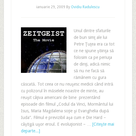
ianuarie 29, 2009
By
Ovidiu Radulescu
Unul dintre sfaturile
de bun simţ ale lui
Petre Ţuţea era ca tot
ce ne spune ştiinţa să
folosim ca pe periuţa
de dinţi, adică nimic
să nu ne facă să
rămânem cu gura
căscată. Tot ceea ce nu reuşesc medicii când intră
cu polizorul în măselele noastre de minte, au
reuşit câţiva americani de bine prezentând
episoade din filmul „Codul da Vinci, Mormântul lui
Isus, Maria Magdalena soţie şi Evanghelia după
Iuda”. Filmul e previzibil aşa cum e Die Hard –
câştigă uşor eroul. E evoluţionist – …
[Citeşte mai
departe...]