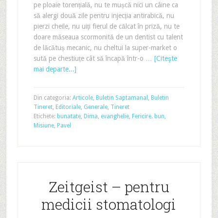
pe ploaie torențială, nu te mușcă nici un câine ca
să alergi două zile pentru injecția antirabică, nu
pierzi cheile, nu uiți fierul de călcat în priză, nu te
doare măseaua scormonită de un dentist cu talent
de lăcătuș mecanic, nu cheltui la super-market o
sută pe chestiuțe cât să încapă într-o …
[Citeşte
mai departe...]
Din categoria:
Articole
,
Buletin Saptamanal
,
Buletin
Tineret
,
Editoriale
,
Generale
,
Tineret
Etichete:
bunatate
,
Dima
,
evanghelie
,
Fericire. bun
,
Misiune
,
Pavel
Zeitgeist – pentru
medicii stomatologi