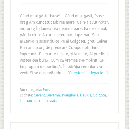
Când m-ai găsit, Isuse!... Când m-ai gasit, Isuse
drag Am cunoscut iubirea mare, Ce n-a avut hotar,
nici prag În lumea cea neprimitoare! Ea dela staul,
pân-la cruce A curs mereu har după har, Şi-ai
arătat-o-n susur dulce Pe al Golgotei, greu Calvar.
Prin anii scurţi de predicare Cu-apostolii, fiind
împreună, Pe munte-n sate, şi la mare, Ai predicat
vestea cea bună. Cum că vremea s-a-mplinit, Şi-i
timp optim de pocăinţă, Împărăţia cerurilor c-a
venit Şi se observă prin …
[Citeşte mai departe...]
Din categoria:
Poezie
Etichete:
Cuvant
,
Duverna
,
evanghelie
,
Flavius
,
Golgota
,
Laurian
,
speranta
,
viata