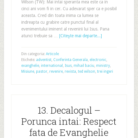
Wilson (TW): Mai intai speranta mea este ca in
cinci ani vom fi in cer. Cu adevarat sper ca e posibil
aceasta. Cred din toata inima ca lumea se
indreapta cu grabire catre punctul final al
evenimentului iminent al revenirii lui Isus. Pana
atunci trebuie sa …
[Citeşte mai departe...]
Din categoria:
Articole
Etichete:
adventist
,
Conferinta Generala
,
electronic
,
evanghelie
,
international
,
Isus
,
mihail baciu
,
ministry
,
Misiune
,
pastor
,
revenire
,
revista
,
ted wilson
,
trei ingeri
13. Decalogul –
Porunca intai: Respect
fata de Evanghelie