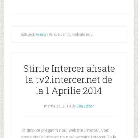
Ești aici:
Acasă
/
Arhive pentru website nou
Stirile Intercer afisate
la tv2.intercer.net de
la 1 Aprilie 2014
martie 31, 2014
By
Site Editor
In timp ce pregatim noul website Intercer, vom
posta stirile Intercer pe noul website Intercer Tv la