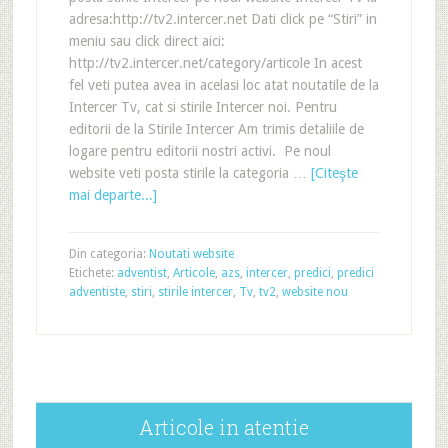
adresa:http://tv2.intercer.net Dati click pe “Stiri” in
meniu sau click direct aici:
http://tv2.intercer.net/category/articole In acest
fel veti putea avea in acelasi loc atat noutatile de la
Intercer Tv, cat si stirile Intercer noi. Pentru
editorii de la Stirile Intercer Am trimis detaliile de
logare pentru editorii nostri activi. Pe noul
website veti posta stirile la categoria …
[Citeşte
mai departe...]
Din categoria:
Noutati website
Etichete:
adventist
,
Articole
,
azs
,
intercer
,
predici
,
predici
adventiste
,
stiri
,
stirile intercer
,
Tv
,
tv2
,
website nou
Articole in atentie