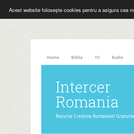
Folosesti Inter
Acest website folosește cookies pentru a asigura cea m
The
HelloBar
- a
little
bar
that
Home
Biblia
TV
Radio
gets
noticed!
Intercer
Romania
Resurse Crestine Romanesti Gratuit