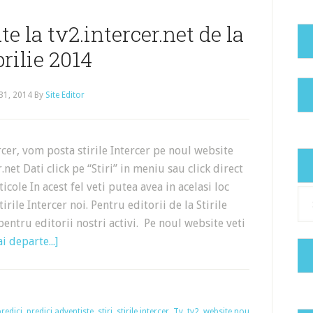
ate la tv2.intercer.net de la
prilie 2014
31, 2014
By
Site Editor
cer, vom posta stirile Intercer pe noul website
.net Dati click pe “Stiri” in meniu sau click direct
ticole In acest fel veti putea avea in acelasi loc
Cat
tirile Intercer noi. Pentru editorii de la Stirile
pentru editorii nostri activi. Pe noul website veti
i departe...]
predici
,
predici adventiste
,
stiri
,
stirile intercer
,
Tv
,
tv2
,
website nou