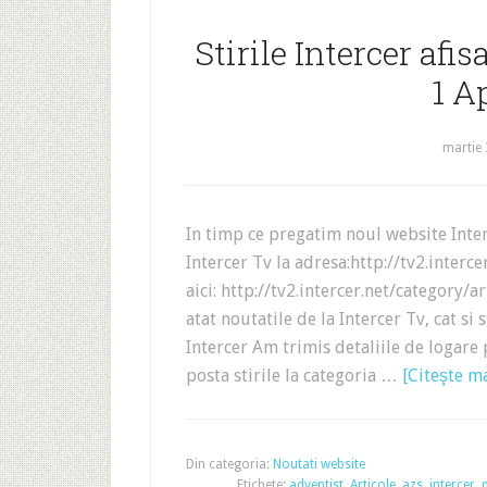
Stirile Intercer afis
1 A
martie 
In timp ce pregatim noul website Inter
Intercer Tv la adresa:http://tv2.intercer
aici: http://tv2.intercer.net/category/ar
atat noutatile de la Intercer Tv, cat si s
Intercer Am trimis detaliile de logare 
posta stirile la categoria …
[Citeşte ma
Din categoria:
Noutati website
Etichete:
adventist
,
Articole
,
azs
,
intercer
,