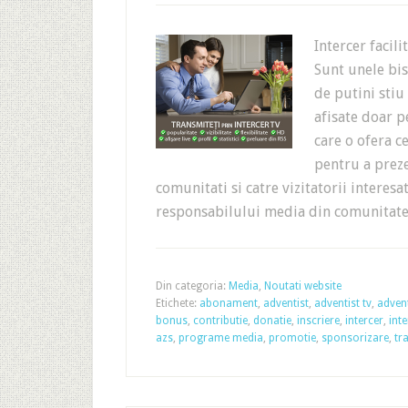
Intercer facil
Sunt unele bis
de putini stiu
afisate doar p
care o ofera 
pentru a preze
comunitati si catre vizitatorii interesa
responsabilului media din comunita
Din categoria:
Media
,
Noutati website
Etichete:
abonament
,
adventist
,
adventist tv
,
advent
bonus
,
contributie
,
donatie
,
inscriere
,
intercer
,
inte
azs
,
programe media
,
promotie
,
sponsorizare
,
tr