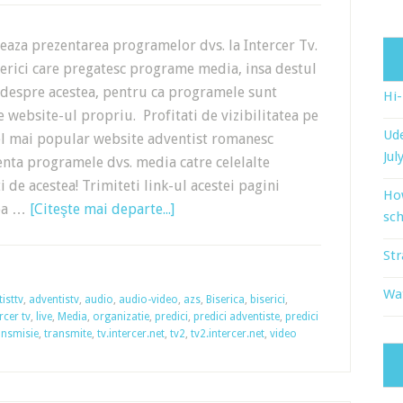
iteaza prezentarea programelor dvs. la Intercer Tv.
erici care pregatesc programe media, insa destul
 despre acestea, pentru ca programele sunt
Hi
e website-ul propriu. Profitati de vizibilitatea pe
Ude
cel mai popular website adventist romanesc
Jul
nta programele dvs. media catre celelalte
ti de acestea! Trimiteti link-ul acestei pagini
Ho
tea …
[Citeşte mai departe...]
sch
Str
Wat
isttv
,
adventistv
,
audio
,
audio-video
,
azs
,
Biserica
,
biserici
,
rcer tv
,
live
,
Media
,
organizatie
,
predici
,
predici adventiste
,
predici
ansmisie
,
transmite
,
tv.intercer.net
,
tv2
,
tv2.intercer.net
,
video