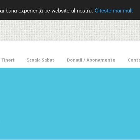
cer in mod frecvent?
Doneaza pentru Intercer aici!
Inscrie-te la buletin
ai buna experiență pe website-ul nostru.
Citeste mai mult
Tineri
Școala Sabat
Donații / Abonamente
Cont
e