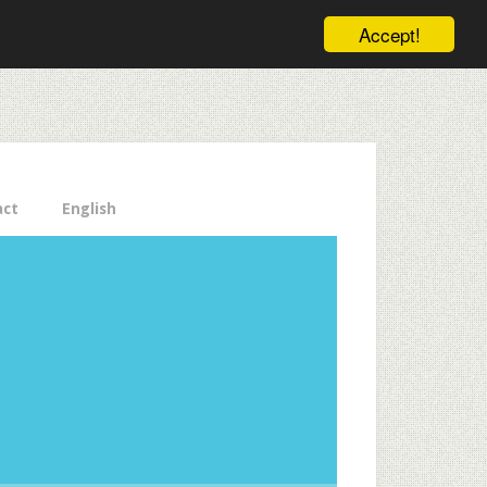
ele pe email aici!
Accept!
Close
act
English