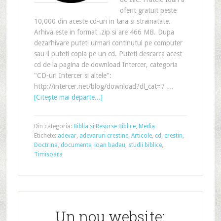
oferit gratuit peste
10,000 din aceste cd-uri in tara si strainatate.
Arhiva este in format .zip si are 466 MB. Dupa
dezarhivare puteti urmari continutul pe computer
sau il puteti copia pe un cd. Puteti descarca acest
cd de la pagina de download Intercer, categoria
"CD-uri Intercer si altele":
http://intercer.net/blog/download?dl_cat=7 …
[Citeşte mai departe...]
Din categoria:
Biblia si Resurse Biblice
,
Media
Etichete:
adevar
,
adevaruri crestine
,
Articole
,
cd
,
crestin
,
Doctrina
,
documente
,
ioan badau
,
studii biblice
,
Timisoara
Un nou website: