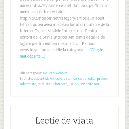
adresa:http://tv2.intercer.net Dati click pe “Stiri” in
meniu sau click direct aici:
http://tv2.intercer.net/category/articole In acest
fel veti putea avea in acelasi loc atat noutatile de la
Intercer Tv, cat si stirile Intercer noi. Pentru
editorii de la Stirile Intercer Am trimis detaliile de
logare pentru editorii nostri activi. Pe noul
website veti posta stirile la categoria …
[Citeşte
mai departe...]
Din categoria:
Noutati website
Etichete:
adventist
,
Articole
,
azs
,
intercer
,
predici
,
predici
adventiste
,
stiri
,
stirile intercer
,
Tv
,
tv2
,
website nou
Lectie de viata