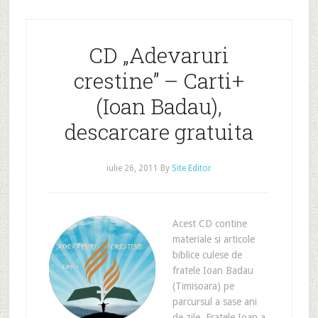
CD „Adevaruri
crestine” – Carti+
(Ioan Badau),
descarcare gratuita
iulie 26, 2011
By
Site Editor
Acest CD contine
materiale si articole
biblice culese de
fratele Ioan Badau
(Timisoara) pe
parcursul a sase ani
de zile. Fratele Ioan a