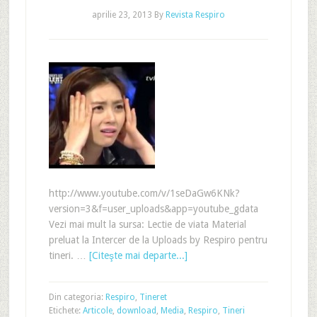
aprilie 23, 2013
By
Revista Respiro
http://www.youtube.com/v/1seDaGw6KNk?
version=3&f=user_uploads&app=youtube_gdata
Vezi mai mult la sursa: Lectie de viata Material
preluat la Intercer de la Uploads by Respiro pentru
tineri. …
[Citeşte mai departe...]
Din categoria:
Respiro
,
Tineret
Etichete:
Articole
,
download
,
Media
,
Respiro
,
Tineri