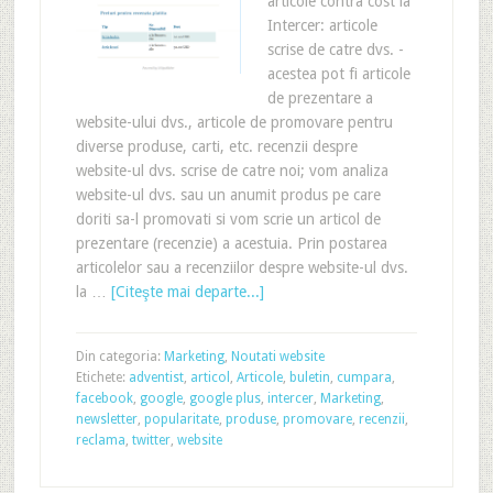
articole contra cost la
Intercer: articole
scrise de catre dvs. -
acestea pot fi articole
de prezentare a
website-ului dvs., articole de promovare pentru
diverse produse, carti, etc. recenzii despre
website-ul dvs. scrise de catre noi; vom analiza
website-ul dvs. sau un anumit produs pe care
doriti sa-l promovati si vom scrie un articol de
prezentare (recenzie) a acestuia. Prin postarea
articolelor sau a recenziilor despre website-ul dvs.
la …
[Citeşte mai departe...]
Din categoria:
Marketing
,
Noutati website
Etichete:
adventist
,
articol
,
Articole
,
buletin
,
cumpara
,
facebook
,
google
,
google plus
,
intercer
,
Marketing
,
newsletter
,
popularitate
,
produse
,
promovare
,
recenzii
,
reclama
,
twitter
,
website