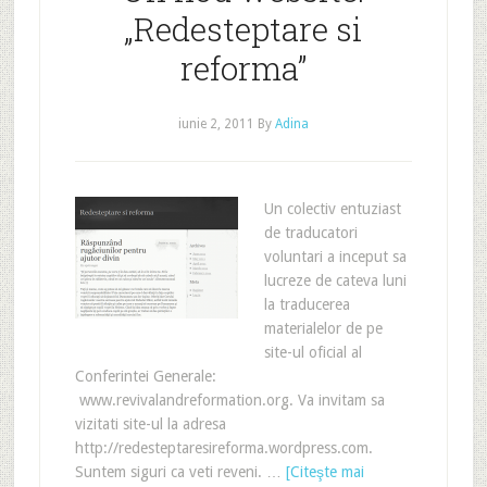
„Redesteptare si
reforma”
iunie 2, 2011
By
Adina
Un colectiv entuziast
de traducatori
voluntari a inceput sa
lucreze de cateva luni
la traducerea
materialelor de pe
site-ul oficial al
Conferintei Generale:
www.revivalandreformation.org. Va invitam sa
vizitati site-ul la adresa
http://redesteptaresireforma.wordpress.com.
Suntem siguri ca veti reveni. …
[Citeşte mai