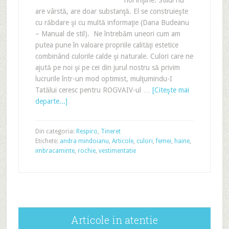
noi înşine. Stilul nu
are vârstă, are doar substanţă. El se construieşte
cu răbdare şi cu multă informaţie (Dana Budeanu
– Manual de stil). Ne întrebăm uneori cum am
putea pune în valoare propriile calităţi estetice
combinând culorile calde şi naturale. Culori care ne
ajută pe noi şi pe cei din jurul nostru să privim
lucrurile într-un mod optimist, mulţumindu-I
Tatălui ceresc pentru ROGVAIV-ul …
[Citeşte mai
departe...]
Din categoria:
Respiro
,
Tineret
Etichete:
andra mindoianu
,
Articole
,
culori
,
femei
,
haine
,
imbracaminte
,
rochie
,
vestimentatie
Articole in atentie