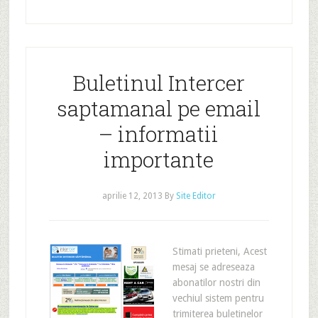
Buletinul Intercer
saptamanal pe email
– informatii
importante
aprilie 12, 2013
By
Site Editor
Stimati prieteni, Acest
mesaj se adreseaza
abonatilor nostri din
vechiul sistem pentru
trimiterea buletinelor