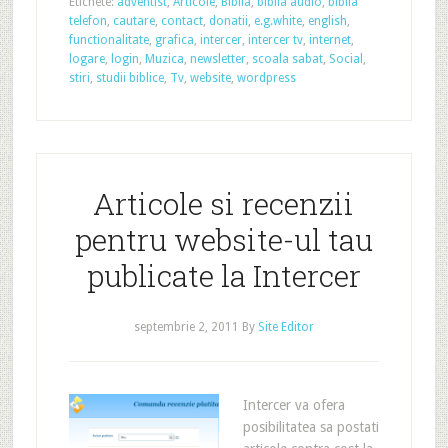
Etichete:
adventist
,
Articole
,
Biblia
,
biblia audio
,
biblia
telefon
,
cautare
,
contact
,
donatii
,
e.g.white
,
english
,
functionalitate
,
grafica
,
intercer
,
intercer tv
,
internet
,
logare
,
login
,
Muzica
,
newsletter
,
scoala sabat
,
Social
,
stiri
,
studii biblice
,
Tv
,
website
,
wordpress
Articole si recenzii
pentru website-ul tau
publicate la Intercer
septembrie 2, 2011
By
Site Editor
Intercer va ofera
posibilitatea sa postati