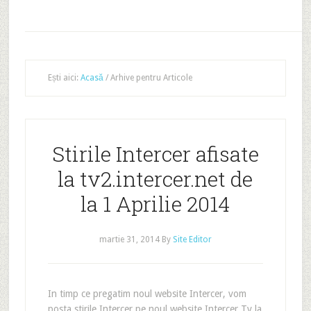
Ești aici:
Acasă
/
Arhive pentru Articole
Stirile Intercer afisate
la tv2.intercer.net de
la 1 Aprilie 2014
martie 31, 2014
By
Site Editor
In timp ce pregatim noul website Intercer, vom
posta stirile Intercer pe noul website Intercer Tv la