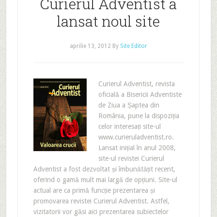
Curierul Adventist a
lansat noul site
aprilie 13, 2012
By
Site Editor
Curierul Adventist, revista
oficială a Bisericii Adventiste
de Ziua a Șaptea din
România, pune la dispoziția
celor interesați site-ul
www.curieruladventist.ro.
Lansat inițial în anul 2008,
site-ul revistei Curierul
Adventist a fost dezvoltat și îmbunătățit recent,
oferind o gamă mult mai largă de opțiuni. Site-ul
actual are ca primă funcție prezentarea și
promovarea revistei Curierul Adventist. Astfel,
vizitatorii vor găsi aici prezentarea subiectelor