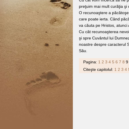
Cu cât vom încerca să ne p
preţuim mai mult curăţia şi 
O recunoaştere a păcătoşen
care poate ierta. Când păcă
va căuta pe Hristos, atunci 
Cu cât recunoaşterea nevoii
şi spre Cuvântul lui Dumneze
noastre despre caracterul Să
Său.
Pagina:
1
2
3
4
5
6
7
8
9
Citeşte capitolul:
1
2
3
4