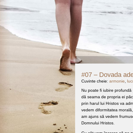
#07 – Dovada adev
Cuvinte cheie:
armonie
,
luc
Nu poate fi iubire profundă
dă seama de propria ei păcă
prin harul lui Hristos va ad
vedem diformitatea morală,
am ajuns să vedem frumuseţ
Domnului Hristos.