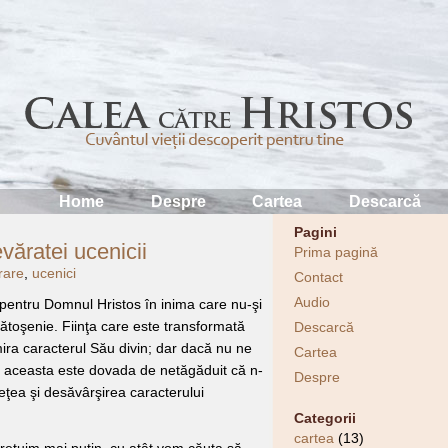
Home
Despre
Cartea
Descarcă
Pagini
ăratei ucenicii
Prima pagină
rare
,
ucenici
Contact
Audio
 pentru Domnul Hristos în inima care nu-şi
toşenie. Fiinţa care este transformată
Descarcă
mira caracterul Său divin; dar dacă nu ne
Cartea
 aceasta este dovada de netăgăduit că n-
Despre
ea şi desăvârşirea caracterului
Categorii
cartea
(13)