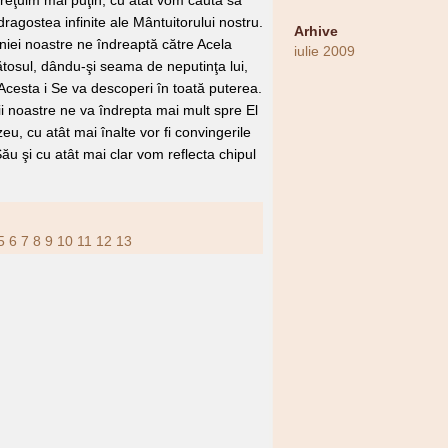
reţuim mai puţin, cu atât vom căuta să
dragostea infinite ale Mântuitorului nostru.
Arhive
iei noastre ne îndreaptă către Acela
iulie 2009
tosul, dându-şi seama de neputinţa lui,
Acesta i Se va descoperi în toată puterea.
 noastre ne va îndrepta mai mult spre El
u, cu atât mai înalte vor fi convingerile
u şi cu atât mai clar vom reflecta chipul
5
6
7
8
9
10
11
12
13