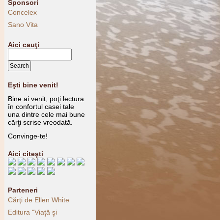
Sponsori
Concelex
Sano Vita
Aici cauţi
Eşti bine venit!
Bine ai venit, poţi lectura
în confortul casei tale
una dintre cele mai bune
cărţi scrise vreodată.
Convinge-te!
Aici citeşti
Parteneri
Cărţi de Ellen White
Editura "Viaţă şi