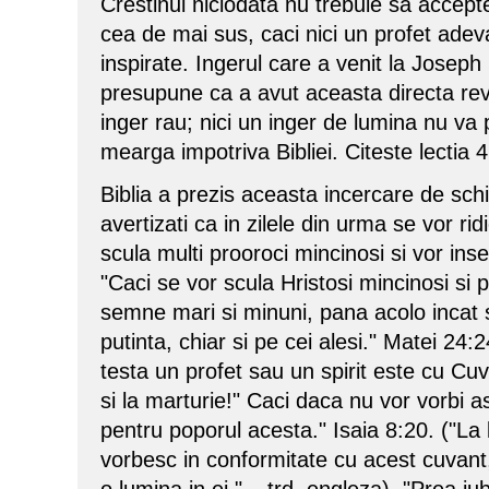
Crestinul niciodata nu trebuie sa accepte
cea de mai sus, caci nici un profet adeva
inspirate. Ingerul care a venit la Josep
presupune ca a avut aceasta directa revel
inger rau; nici un inger de lumina nu va
mearga impotriva Bibliei. Citeste lectia 4
Biblia a prezis aceasta incercare de sc
avertizati ca in zilele din urma se vor ridi
scula multi prooroci mincinosi si vor inse
"Caci se vor scula Hristosi mincinosi si 
semne mari si minuni, pana acolo incat s
putinta, chiar si pe cei alesi." Matei 24
testa un profet sau un spirit este cu Cu
si la marturie!" Caci daca nu vor vorbi a
pentru poporul acesta." Isaia 8:20. ("La 
vorbesc in conformitate cu acest cuvant,