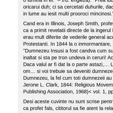
o lumina in ei." – trd. engleza). "Prea iub
oricarui duh; ci sa cercetati duhurile, 
in lume au iesit multi prooroci mincinosi.
Cand era in Illinois, Joseph Smith, prof
ca a primit revelatii directe de la inger
erau mult diferite de vederile general acc
Protestanti. In 1844 la o inmormantare,
"Dumnezeu Insusi a fost candva cum su
inaltat si sta pe tron undeva in ceruri! 
Daca valul ar fi dat la o parte astazi,… 
om… si voi trebuie sa deveniti dumnezei si 
Dumnezeu, la fel cum toti dumnezeii au f
Jerone L. Clark, 1844: Religious Movem
Publishing Association, 1968)< vol. 1, p
Desi aceste cuvinte nu sunt scrise pen
ca profet fals, cititorul sa fie atent la rel